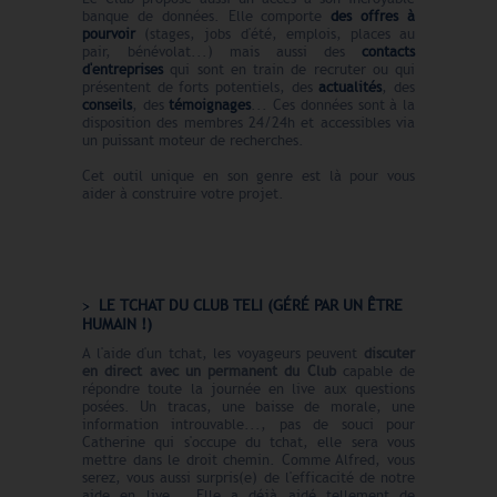
banque de données. Elle comporte
des offres à
pourvoir
(stages, jobs d'été, emplois, places au
pair, bénévolat...) mais aussi des
contacts
d'entreprises
qui sont en train de recruter ou qui
présentent de forts potentiels, des
actualités
, des
conseils
, des
témoignages
... Ces données sont à la
disposition des membres 24/24h et accessibles via
un puissant moteur de recherches.
Cet outil unique en son genre est là pour vous
aider à construire votre projet.
LE TCHAT DU CLUB TELI (GÉRÉ PAR UN ÊTRE
HUMAIN !)
A l'aide d'un tchat, les voyageurs peuvent
discuter
en direct avec un permanent du Club
capable de
répondre toute la journée en live aux questions
posées. Un tracas, une baisse de morale, une
information introuvable..., pas de souci pour
Catherine qui s'occupe du tchat, elle sera vous
mettre dans le droit chemin. Comme Alfred, vous
serez, vous aussi surpris(e) de l'efficacité de notre
aide en live... Elle a déjà aidé tellement de