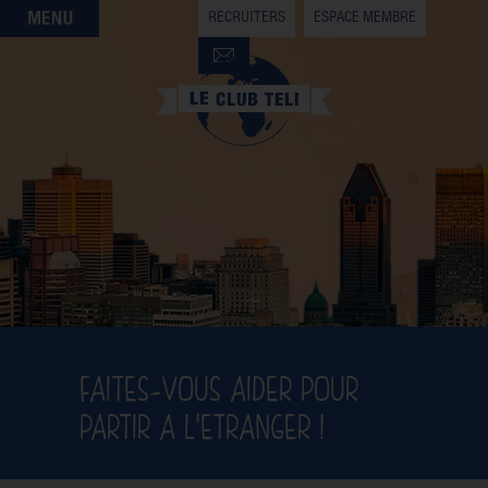
RECRUITERS
ESPACE MEMBRE
QUI SOMMES-NOUS
QUE CHERCHEZ-VOUS ?
NOS OFFRES PARTENAIRES
DEVENIR MEMBRE
FAITES-VOUS AIDER POUR
PARTIR A L'ETRANGER !