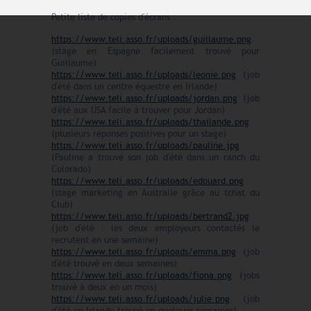
Petite liste de copies d'écrans :
https://www.teli.asso.fr/uploads/guillaume.png
(stage en Espagne facilement trouvé pour
Guillaume)
https://www.teli.asso.fr/uploads/leonie.png
(job
d'été dans un centre équestre en Irlande)
https://www.teli.asso.fr/uploads/jordan.png
(job
d'été aux USA facile à trouver pour Jordan)
https://www.teli.asso.fr/uploads/thailande.png
(plusieurs réponses positives pour un stage)
https://www.teli.asso.fr/uploads/pauline.jpg
(Pauline a trouvé son job d'été dans un ranch du
Colorado)
https://www.teli.asso.fr/uploads/edouard.png
(stage marketing en Australie grâce au tchat du
Club)
https://www.teli.asso.fr/uploads/bertrand2.jpg
(job d'été : les deux employeurs contactés le
recrutent en une semaine)
https://www.teli.asso.fr/uploads/emma.png
(job
d'été trouvé en deux semaines)
https://www.teli.asso.fr/uploads/fiona.png
(jobs
trouvé à deux en un mois)
https://www.teli.asso.fr/uploads/julie.png
(job
d'été en Irlande trouvé en quelques semaines)