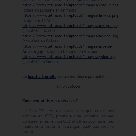
https://www.teli.asso.fr/uploads/images/estelle.png
(stage en Espagne en un mois)
https://www.teli.asso.fr/uploads/images/hawa2.png
(stage aux USA)
https://www.teli.asso.fr/uploads/images/margot.png
(job d'été à Malte)
https://www.teli.asso.fr/uploads/images/helene.jpg
(job d'été en Grèce)
https://www.teli.asso.fr/uploads/images/maelle-
Arizona.jpg
(stage en biologie en Arizona)
https://www.teli.asso.fr/uploads/images/yahan.jpg
(job d'été en Suède)
Le
bouche à oreille
, notre meilleure publicité...
Sur
Facebook
Comment utiliser nos services ?
Le Club TELI est une association qui, depuis ses
origines en 1992, prodigue aide, conseils, bonnes
adresses, mises en contact et offres pour aider ses
membres à partir à l'étranger, quel que soit le
projet.