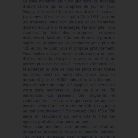
La zone membres est aussi une zone de stockage
d'informations qui se complète de jour en jour.
Vous y retrouverez bien sûr des offres à pourvoir
(certaines offres ne sont qu'au Club TELI, vous ne
les trouverez nulle part ailleurs) et de nombreux
dossiers exclusifs à télécharger. Par exemple, vous
cherchez la liste des entreprises françaises
installées en Australie ? Au lieu de vous la procurer
auprès de la chambre de commerce pour plus de
120 euros, le Club vous la propose gratuitement.
Vous voulez envoyer votre candidature à un parc
d'attractions irlandais pour trouver un job d'été, ne
perdez plus des heures à chercher n'importe où,
téléchargez la liste de tous les parcs (avec toutes
les cordonnées) sur notre site. A eux tous, ils
proposent plus de 4 000 jobs d'été tous les ans...
Vous cherchez un stage à Singapour, récupérez sur
votre zone membres la liste de plus de 150
entreprises qui prennent des stagiaires et
contactez-les... Saviez vous que certaines agences
peuvent vous faire partir comme fille (ou garçon)
au pair gratuitement ? Economisez ainsi 150 à 350
euros en récupérant sur notre site la liste des
agences gratuites pour partir au pair...
Votre zone membres vous propose nos résultats
d'enquêtes menées à travers la planète entière.
Ces carnets d'adresses vous aideront à partir, à