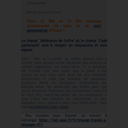
cotisations).
Bonne chance à tous.
Entre 10 000 et 19 000 annonces
constamment en ligne et un
suivi
personnalisé
efficace !
Le champ "
Référence de l'offre
" et le champ "
Code
partenaire
" sont à remplir en majuscules et sans
espace.
Note : Pour la réception de l'offre, pensez bien à
vérifier votre adresse email (attention aux erreurs) et
vérifiez également vos indésirables. Si la demande
est invalide c'est sans doute que le poste a été
pourvu ou que vous avez déjà fait une demande
récemment. Il n'est pas possible de demander
plusieurs offres en changeant simplement son
adresse email, ne demandez pas d'offre pour une
tierce personne. N'envoyez pas directement votre CV
au Club TELI, merci de passer par les partenaires si
vous n'êtes pas membre de l'association. Si vous
souhaitez nous rejoindre pour plus d'efficacité, nous
vous
accueillerons avec plaisir
.
Nos conseils pour trouver un travail à
l'étranger
https://teli.asso.fr/fr/trouver-travail-a-
etranger-411