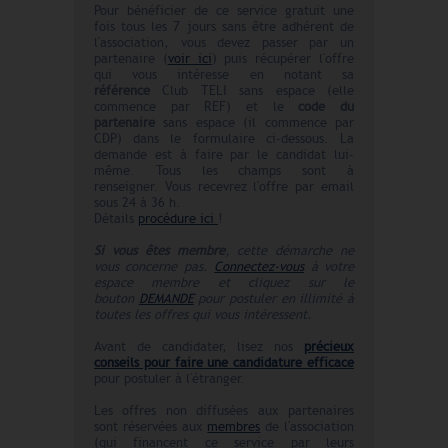
Pour bénéficier de ce service gratuit une
fois tous les 7 jours sans être adhérent de
l'association, vous devez passer par un
partenaire (
voir ici
) puis récupérer l'offre
qui vous intéresse en notant sa
référence
Club TELI sans espace (elle
commence par REF) et le
code du
partenaire
sans espace (il commence par
CDP) dans le formulaire ci-dessous. La
demande est à faire par le candidat lui-
même. Tous les champs sont à
renseigner. Vous recevrez l'offre par email
sous 24 à 36 h.
Détails
procédure ici
!
Si vous êtes membre
, cette démarche ne
vous concerne pas.
Connectez-vous
à votre
espace membre et cliquez sur le
bouton
DEMANDE
pour postuler en illimité à
toutes les offres qui vous intéressent.
Avant de candidater, lisez nos
précieux
conseils pour faire une candidature efficace
pour postuler à l'étranger.
Les offres non diffusées aux partenaires
sont réservées aux
membres
de l'association
(qui financent ce service par leurs