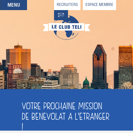
RECRUITERS
ESPACE MEMBRE
QUI SOMMES-NOUS
QUE CHERCHEZ-VOUS ?
NOS OFFRES PARTENAIRES
DEVENIR MEMBRE
VOTRE PROCHAINE MISSION
DE BENEVOLAT A L'ETRANGER
!