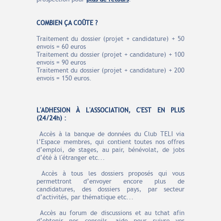
COMBIEN ÇA COÛTE ?
Traitement du dossier (projet + candidature) +
50
envois =
60 euros
Traitement du dossier
(projet + candidature)
+
100
envois =
90 euros
Traitement du dossier
(projet + candidature)
+ 2
00
envois =
150 euros.
L'ADHESION À L'ASSOCIATION, C'EST EN PLUS
(24/24h) :
Accès à la banque de données du Club TELI via
l’Espace membres, qui contient toutes nos offres
d’emploi, de stages, au pair, bénévolat, de jobs
d’été à l'étranger etc...
Accès à tous les dossiers proposés qui vous
permettront d’envoyer encore plus de
candidatures, des dossiers pays, par secteur
d’activités, par thématique etc...
Accès au forum de discussions et au tchat afin
d’obtenir nos conseils, aide pour suivre vos