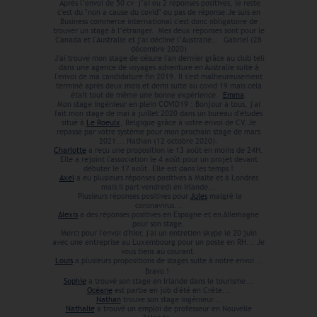
Après l’envoi de 50 cv j’ai eu 2 réponses positives, le reste
c'est du "non a cause du covid" ou pas de réponse.Je suis en
Business commerce international c'est donc obligatoire de
trouver un stage à l’étranger. Mes deux réponses sont pour le
Canada et l'Australie et j'ai décliné l’Australie… Gabriel (28
décembre 2020)
J'ai trouvé mon stage de césure l'an dernier grâce au club teli
dans une agence de voyages adventure en Australie suite à
l'envoi de ma candidature fin 2019. Il s'est malheureusement
terminé après deux mois et demi suite au covid 19 mais cela
était tout de même une bonne expérience.
Emma
.
Mon stage ingénieur en plein COVID19 : Bonjour à tous, j'ai
fait mon stage de mai à juillet 2020 dans un bureau d'études
situé à
Le Roeulx
, Belgique grâce à votre envoi de CV. Je
repasse par votre système pour mon prochain stage de mars
2021... Nathan (12 octobre 2020).
Charlotte
a reçu une proposition le 13 août en moins de 24H.
Elle a rejoint l'association le 4 août pour un projet devant
débuter le 17 août. Elle est dans les temps !
Axel
a eu plusieurs réponses positives à Malte et à Londres
mais il part vendredi en Irlande...
Plusieurs réponses positives pour
Jules
malgré le
coronavirus...
Alexis
a des réponses positives en Espagne et en Allemagne
pour son stage.
Merci pour l'envoi d'hier, j'ai un entretien skype le 20 juin
avec une entreprise au Luxembourg pour un poste en RH... Je
vous tiens au courant.
Louis
a plusieurs propositions de stages suite à notre envoi...
Bravo !
Sophie
a trouvé son stage en Irlande dans le tourisme...
Océane
est partie en job d'été en Crète...
Nathan
trouve son stage ingénieur...
Nathalie
a trouvé un emploi de professeur en Nouvelle