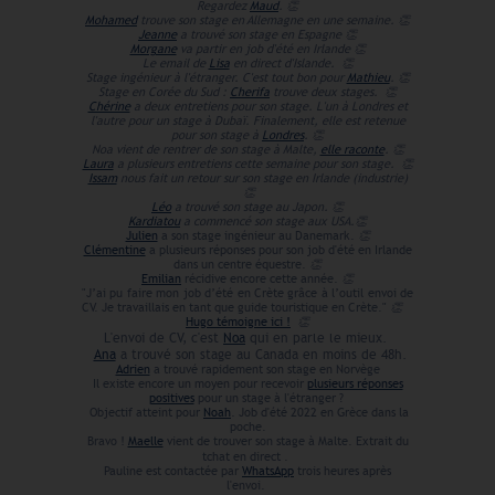
Regardez
Maud
.
👏
Mohamed
trouve son stage en Allemagne en une semaine.
👏
Jeanne
a trouvé son stage en Espagne
👏
Morgane
va partir en job d'été en Irlande
👏
Le email de
Lisa
en direct d'Islande.
👏
Stage ingénieur à l'étranger. C'est tout bon pour
Mathieu
.
👏
Stage en Corée du Sud :
Cherifa
trouve deux stages.
👏
Chérine
a deux entretiens pour son stage. L'un à Londres et
l'autre pour un stage à Dubaï. Finalement, elle est retenue
pour son stage à
Londres
.
👏
Noa vient de rentrer de son stage à Malte,
elle raconte
.
👏
Laura
a plusieurs entretiens cette semaine pour son stage.
👏
Issam
nous fait un retour sur son stage en Irlande (industrie)
👏
Léo
a trouvé son stage au Japon.
👏
Kardiatou
a commencé son stage aux USA.
👏
Julien
a son stage ingénieur au Danemark.
👏
Clémentine
a plusieurs réponses pour son job d'été en Irlande
dans un centre équestre.
👏
Emilian
récidive encore cette année.
👏
"J’ai pu faire mon job d’été en Crète grâce à l’outil envoi de
CV. Je travaillais en tant que guide touristique en Crète."
👏
Hugo témoigne ici !
👏
L'envoi de CV, c'est
Noa
qui en parle le mieux.
Ana
a trouvé son stage au Canada en moins de 48h.
Adrien
a trouvé rapidement son stage en Norvège
Il existe encore un moyen pour recevoir
plusieurs réponses
positives
pour un stage à l'étranger ?
Objectif atteint pour
Noah
. Job d'été 2022 en Grèce dans la
poche.
Bravo !
Maelle
vient de trouver son stage à Malte. Extrait du
tchat en direct .
Pauline est contactée par
WhatsApp
trois heures après
l'envoi.