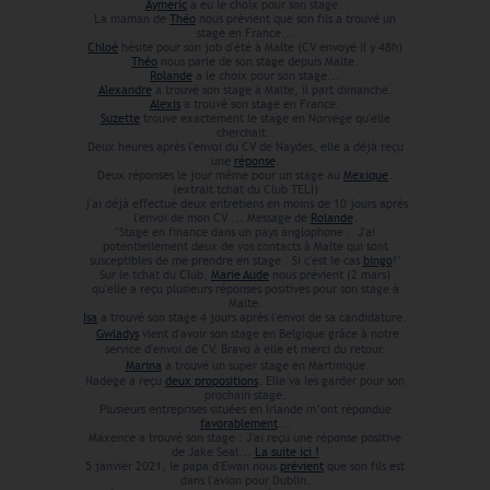
Aymeric
a eu le choix pour son stage.
La maman de
Théo
nous prévient que son fils a trouvé un
stage en France...
Chloé
hésite pour son job d'été à Malte (CV envoyé il y 48h)
Théo
nous parle de son stage depuis Malte.
Rolande
a le choix pour son stage...
Alexandre
a trouvé son stage à Malte, il part dimanche.
Alexis
a trouvé son stage en France.
Suzette
trouve exactement le stage en Norvège qu'elle
cherchait.
Deux heures après l'envoi du CV de Naydes, elle a déjà reçu
une
réponse
.
Deux réponses le jour même pour un stage au
Mexique
.
(extrait tchat du Club TELI)
j'ai déjà effectué deux entretiens en moins de 10 jours après
l'envoi de mon CV ... Message de
Rolande
.
"Stage en finance dans un pays anglophone . J'ai
potentiellement deux de vos contacts à Malte qui sont
susceptibles de me prendre en stage . Si c'est le cas
bingo
!"
Sur le tchat du Club,
Marie Aude
nous prévient (2 mars)
qu'elle a reçu plusieurs réponses positives pour son stage à
Malte.
Isa
a trouvé son stage 4 jours après l'envoi de sa candidature.
Gwladys
vient d'avoir son stage en Belgique grâce à notre
service d'envoi de CV. Bravo à elle et merci du retour.
Marina
a trouvé un super stage en Martinique.
Nadège a reçu
deux propositions
. Elle va les garder pour son
prochain stage.
Plusieurs entreprises situées en Irlande m’ont répondue
favorablement
...
Maxence a trouvé son stage : J'ai reçu une réponse positive
de Jake Seal...
La suite ici !
5 janvier 2021, le papa d'Ewan nous
prévient
que son fils est
dans l'avion pour Dublin.