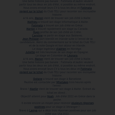
Une belle histoire pas banale : Fatimata et Aubin veulent
partir tous les deux en job d'été, si possible au même endroit.
Nous avons envoyé leurs CV à tous les deux et
Fatimata
revient sur le tchat
du Club TELI
pour raconter son incroyable
histoire.
A 16 ans,
Manon
vient de trouver son job d'été à Malte.
Mathieu
a trouvé son stage informatique à Malte.
Fatimata
a trouvé son job d'été en Grèce.
Marion
a trouvé rapidement son stage au Canada.
Hugo
profite de son job d'été en Crète.
Caroline
va partir en stage aux Baléares.
Jean Philippe
part bientôt en Irlande suite à l'envoi de sa
candidature. Merci du commentaire sur le tchat du Club TELI
et de la note Google et bon séjour en Irlande.
Le stage ingénieur
d'Adrien
en Norvège.
Juliette
est très heureuse de son stage en Espagne.
Le stage en Colombie de
Léonara
.
A 16 ans,
Manon
vient de trouver son job d'été à Malte.
Une belle histoire pas banale : Fatimata et Aubin veulent
partir tous les deux en job d'été, si possible au même endroit.
Nous avons envoyé leurs CV à tous les deux et
Fatimata
revient sur le tchat
du Club TELI
pour raconter son incroyable
histoire.
Océane
a trouvé son stage à Barcelone.
Pauline est contactée par
WhatsApp
trois heures après
l'envoi.
Bravo !
Maelle
vient de trouver son stage à Malte. Extrait du
tchat en direct .
Objectif atteint pour
Noah
. Job d'été 2022 en Grèce dans la
poche.
Il existe encore un moyen pour recevoir
plusieurs réponses
positives
pour un stage à l'étranger ?
Bravo à
Lamya
qui a déjà trois réponses positives pour son job
d'été aux USA 2022.