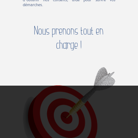
démarches.
Nous prenons tout en
charge !