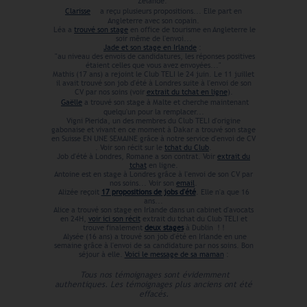
Zélande.
Clarisse
Cl
a reçu plusieurs propositions... Elle part en
Angleterre avec son copain.
Léa a
trouvé son stage
en office de tourisme en Angleterre le
soir même de l'envoi...
Jade et son stage en Irlande
:
"au niveau des envois de candidatures, les réponses positives
étaient celles que vous avez envoyées..."
Mathis (17 ans) a rejoint le Club TELI le 24 juin. Le 11 juillet
il avait trouvé son job d'été à Londres suite à l'envoi de son
CV par nos soins (voir
extrait du tchat en ligne
).
Gaëlle
a trouvé son stage à Malte et cherche maintenant
quelqu'un pour la remplacer...
Vigni Pierida, un des membres du Club TELI d'origine
gabonaise et vivant en ce moment à Dakar a trouvé son stage
en Suisse EN UNE SEMAINE grâce à notre service d'envoi de CV
. Voir son récit sur le
tchat du Club
.
Job d'été à Londres, Romane a son contrat. Voir
extrait du
tchat
en ligne.
Antoine est en stage à Londres grâce à l'envoi de son CV par
nos soins... Voir son
email
.
Alizée reçoit
17 propositions de jobs d'été
. Elle n'a que 16
ans...
Alice a trouvé son stage en Irlande dans un cabinet d'avocats
en 24H,
voir ici son récit
extrait du tchat du Club TELI et
trouve finalement
deux stages
à Dublin ! !
Alysée (16 ans) a trouvé son job d'été en Irlande en une
semaine grâce à l'envoi de sa candidature par nos soins. Bon
séjour à elle.
Voici le message de sa maman
:
Tous nos témoignages sont évidemment
authentiques. Les témoignages plus anciens ont été
effacés.