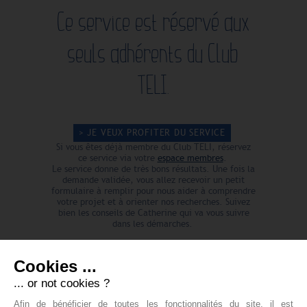
Ce service est réservé aux
seuls adhérents du Club
TELI.
> JE VEUX PROFITER DU SERVICE
Si vous êtes déjà membre du Club TELI, réservez
ce service via votre
espace membres
.
Le service donne de très bons résultats. Une fois la
demande validée, vous allez recevoir un petit
formulaire à remplir pour nous aider à comprendre
votre projet et à orienter nos recherches. Suivez
bien les conseils de Catherine qui va vous suivre
dans les démarches.
Cookies ...
... or not cookies ?
BAS PAGE EN
Afin de bénéficier de toutes les fonctionnalités du site, il est