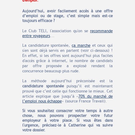
d'emploi.
Aujourd’hui, avoir facilement accès à une offre
d’emploi ou de stage, c’est simple mais est-ce
toujours efficace ?
Le Club TELI, l'association qu'on se
recommande
entre voyageurs
...
La candidature spontanée,
ça marche
et ceux qui
s'en sont déjà servis en parlent (voir ci-dessous) !
En effet, si les offres sont aujourd’hui plus faciles
d'accès grâce à internet, le nombre de candidats
par offre proposée a explosé rendant la
concurrence beaucoup plus rude.
La méthode aujourd’hui préconisée est la
candidature spontanée
puisqu’il est maintenant
prouvé que c’est celle qui fonctionne le mieux.
Cet
article explique que jusqu’à «
70% du marché de
l’emploi nous échappe
»
(source France Travail).
Si vous souhaitez consacrer votre temps à autre
chose, nous pouvons prospecter votre futur
employeur à votre place. Si vous êtes dans
l'urgence, précisez-le à Catherine qui va suivre
votre dossier.