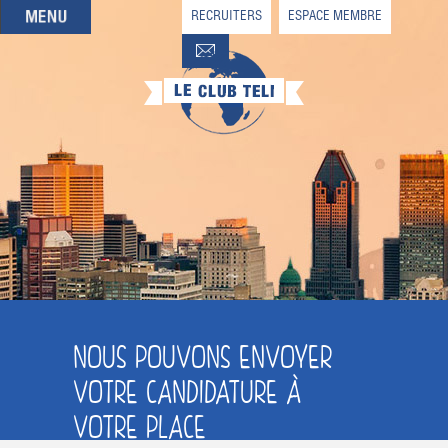
RECRUITERS
ESPACE MEMBRE
QUI SOMMES-NOUS
QUE CHERCHEZ-VOUS ?
NOS OFFRES PARTENAIRES
DEVENIR MEMBRE
NOUS POUVONS ENVOYER
VOTRE CANDIDATURE À
VOTRE PLACE