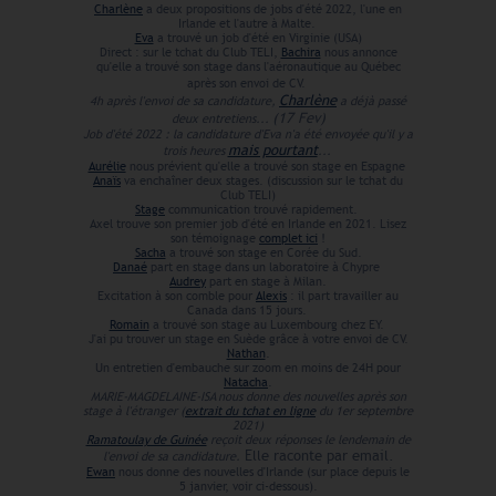
Charlène
a deux propositions de jobs d'été 2022, l'une en
Irlande et l'autre à Malte.
Eva
a trouvé un job d'été en Virginie (USA)
Direct : sur le tchat du Club TELI,
Bachira
nous annonce
qu'elle a trouvé son stage dans l'aéronautique au Québec
après son envoi de CV.
Charlène
4h après l'envoi de sa candidature,
a déjà passé
(17
Fev)
deux entretiens...
Job d'été 2022 : la candidature d'Eva n'a été envoyée qu'il y a
mais pourtant
trois heures
...
Aurélie
nous prévient qu'elle a trouvé son stage en Espagne
Anaïs
va enchaîner deux stages.
(discussion sur le tchat du
Club TELI)
Stage
communication trouvé rapidement.
Axel trouve son premier job d'été en Irlande en 2021. Lisez
son témoignage
complet ici
!
Sacha
a trouvé son stage en Corée du Sud.
Danaé
part en stage dans un laboratoire à Chypre
Audrey
part en stage à Milan.
Excitation à son comble pour
Alexis
: il part travailler au
Canada dans 15 jours.
Romain
a trouvé son stage au Luxembourg chez EY.
J'ai pu trouver un stage en Suède grâce à votre envoi de CV.
Nathan
.
Un entretien d'embauche sur zoom en moins de 24H pour
Natacha
.
MARIE-MAGDELAINE-ISA nous donne des nouvelles après son
stage à l'étranger (
extrait du tchat en ligne
du 1er septembre
2021)
Ramatoulay de Guinée
reçoit deux réponses le lendemain de
Elle raconte par email.
l'envoi de sa candidature.
Ewan
nous donne des nouvelles d'Irlande (sur place depuis le
5 janvier, voir ci-dessous).