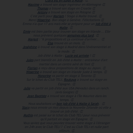
Clara est en stage à Malte
.
👏
Maxime
a trouvé son stage ingénieur en Allemagne
👏
Thomas
a trouvé son stage en Croatie
👏
Antony
a trouvé son stage en Pologne
👏
C'est parti pour
Mariam
! Stage à Malte trouvé.
👏
Merci
Nisserine
. Bon stage à Genève. Félicitations 👏
Emma n'a que 17 ans mais elle se prépare pour un
job d'été à
Malte
.
👏
Emie
est bien partie pour trouver son stage en Irlande... Elle
nous prévient quelques
semaines plus tard
.
👏
Margot
: "6 propositions et ça continue d'arriver...
👏
Elsa
trouve en un mois.
👏
Joséphine
à trouvé son stage à Madrid dans l'événementiel et
la mode.
👏
Job d'été à Malte :
Lucie est arrivée
!
👏
Jules
part bientôt en Job d'été à Malte :
entraineur d'art
martial dans un centre aéré de foot
👏
Florian
a reçu deux propositions de stage au Japon.
👏
Nisserine
a trouvé son stage en Irlande juste à temps.
👏
Honorine
va partir en stage à Toronto
👏
Sur le tchat du Club TELI,
Roukaya
a trouvé sur stage en
Espagne.
👏
Julie
va partir en job d'été aux USA (Nevada) dans un ranch.
(avis Google)
👏
Jean Baptiste
a trouvé son stage à l'île Maurice dans les
temps.
👏
Nous souhaitons un
bon job d'été à Malte à Sarah
.
👏
Stacy
nous envoie un mot depuis la Nouvelle Zélande où elle a
trouvé un job d'été.
👏
Mathis
est passé sur le tchat du Club TELI pour nous prévenir
qu'il partait en stage en Espagne.
👏
Vous saviez que vous pouviez trouver votre stage à l'étranger
en 24h avec le Club TELI ?
C'est au Club TELi et nulle part
ailleurs.
👏