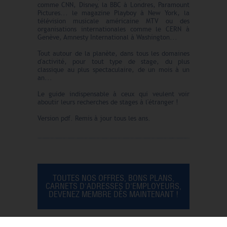
comme CNN, Disney, la BBC à Londres, Paramount
Pictures... le magazine Playboy à New York, la
télévision musicale américaine MTV ou des
organisations internationales comme le CERN à
Genève, Amnesty International à Washington...
Tout autour de la planète, dans tous les domaines
d'activité, pour tout type de stage, du plus
classique au plus spectaculaire, de un mois à un
an...
Le guide indispensable à ceux qui veulent voir
aboutir leurs recherches de stages à l'étranger !
Version pdf. Remis à jour tous les ans.
TOUTES NOS OFFRES, BONS PLANS,
CARNETS D'ADRESSES D'EMPLOYEURS,
DEVENEZ MEMBRE DÈS MAINTENANT !