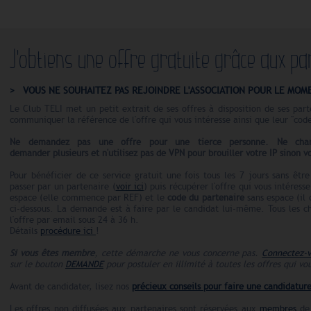
J'obtiens une offre gratuite grâce aux pa
VOUS NE SOUHAITEZ PAS REJOINDRE L'ASSOCIATION POUR LE MOM
Le Club TELI met un petit extrait de ses offres à disposition de ses pa
communiquer la référence de l'offre qui vous intéresse ainsi que leur "cod
Ne demandez pas une offre pour une tierce personne. Ne chan
demander plusieurs et n'utilisez pas de VPN pour brouiller votre IP sinon 
Pour bénéficier de ce service gratuit une fois tous les 7 jours sans êtr
passer par un partenaire (
voir ici
) puis récupérer l'offre qui vous intéres
espace (elle commence par REF) et le
code du partenaire
sans espace (il
ci-dessous. La demande est à faire par le candidat lui-même. Tous les c
l'offre par email sous 24 à 36 h.
Détails
procédure ici
!
Si vous êtes membre
, cette démarche ne vous concerne pas.
Connectez-
sur le bouton
DEMANDE
pour postuler en illimité à toutes les offres qui vo
Avant de candidater, lisez nos
précieux conseils pour faire une candidature
Les offres non diffusées aux partenaires sont réservées aux
membres
de 