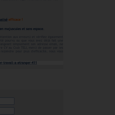
nalisé
efficace !
 en majuscules et sans espace.
attention aux erreurs) et vérifiez également
 été pourvu ou que vous avez déjà fait une
hangeant simplement son adresse email, ne
e CV au Club TELI, merci de passer par les
rejoindre pour plus d'efficacité, nous vous
er-travail-a-etranger-411