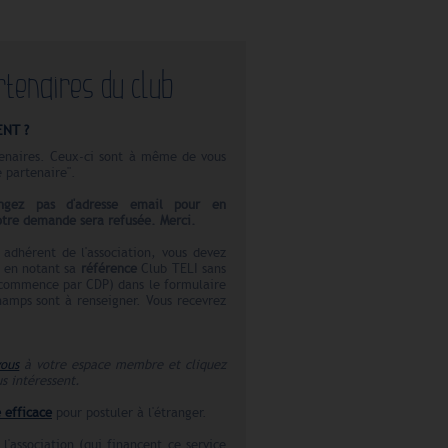
rtenaires du club
ENT ?
rtenaires. Ceux-ci sont à même de vous
e partenaire".
gez pas d'adresse email pour en
votre demande sera refusée. Merci.
e adhérent de l'association, vous devez
se en notant sa
référence
Club TELI sans
 commence par CDP) dans le formulaire
hamps sont à renseigner. Vous recevrez
vous
à votre espace membre et cliquez
us intéressent.
 efficace
pour postuler à l'étranger.
l'association (qui financent ce service