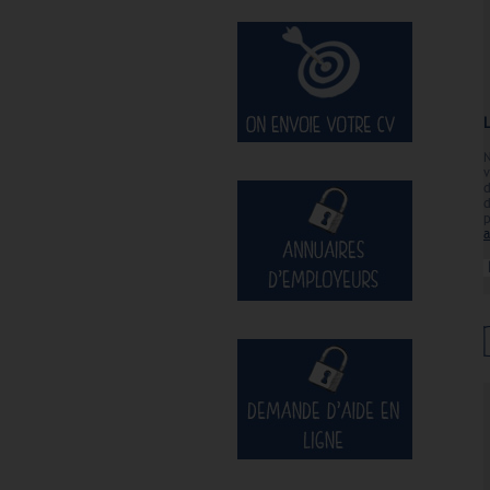
N
v
d
p
a
N