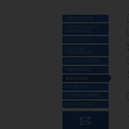
PRÉSENTATION
5 MINUTES POUR
COMPRENDRE
ENVOI DES CV
L
COACHING
(
PERSONNALISÉ
REVUE DE PRESSE
u
TÉMOIGNAGES
m
NOS GUIDES
ACTUALITÉS
DEVENIR MEMBRE
WORK ABROAD