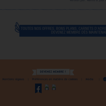
Version pdf. Remis à jour 
TOUTES NOS OFFRES, BONS PLANS, CARNETS D'ADR
DEVENEZ MEMBRE DÈS MAINTENAN
DEVENEZ MEMBRE !
Mentions légales
|
Préférences en matière de cookies
|
Média
|
identialité, en garantissant la conformité avec les réglementations. Personn