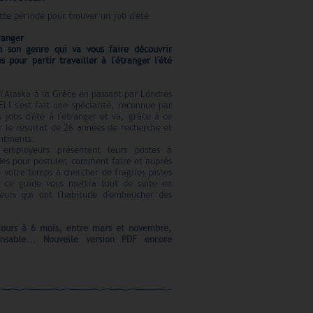
tte période pour trouver un job d'été
ranger
n son genre qui va vous faire découvrir
es pour partir travailler à l'étranger l'été
l'Alaska à la Grèce en passant par Londres
LI s'est fait une spécialité, reconnue par
 jobs d'été à l'étranger et va, grâce à ce
r le résultat de 26 années de recherche et
ntinents.
 employeurs présentent leurs postes à
des pour postuler, comment faire et auprès
e votre temps à chercher de fragiles pistes
t, ce guide vous mettra tout de suite en
eurs qui ont l'habitude d'embaucher des
 jours à 6 mois, entre mars et novembre,
nsable... Nouvelle version PDF encore