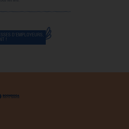
tous les ans.
ESSES D'EMPLOYEURS,
T !
alisez vos préférences pour contrôler la manière dont vos informations sont m