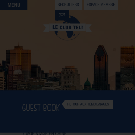
RECRUITERS
ESPACE MEMBRE
QUI SOMMES-NOUS
QUE CHERCHEZ-VOUS ?
NOS OFFRES PARTENAIRES
DEVENIR MEMBRE
GUEST BOOK
RETOUR AUX TÉMOIGNAGES
MON STAGE EN CHINE