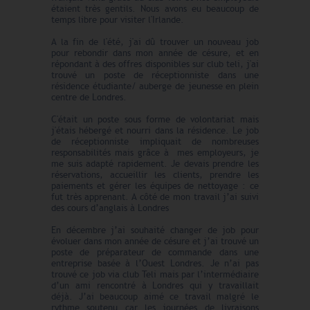
étaient très gentils. Nous avons eu beaucoup de
temps libre pour visiter l'Irlande.
A la fin de l'été, j'ai dû trouver un nouveau job
pour rebondir dans mon année de césure, et en
répondant à des offres disponibles sur club teli, j'ai
trouvé un poste de réceptionniste dans une
résidence étudiante/ auberge de jeunesse en plein
centre de Londres.
C'était un poste sous forme de volontariat mais
j'étais hébergé et nourri dans la résidence. Le job
de réceptionniste impliquait de nombreuses
responsabilités mais grâce à mes employeurs, je
me suis adapté rapidement. Je devais prendre les
réservations, accueillir les clients, prendre les
paiements et gérer les équipes de nettoyage : ce
fut très apprenant. A côté de mon travail j’ai suivi
des cours d’anglais à Londres
En décembre j’ai souhaité changer de job pour
évoluer dans mon année de césure et j’ai trouvé un
poste de préparateur de commande dans une
entreprise basée à l’Ouest Londres. Je n’ai pas
trouvé ce job via club Teli mais par l’intermédiaire
d’un ami rencontré à Londres qui y travaillait
déjà. J’ai beaucoup aimé ce travail malgré le
rythme soutenu car les journées de livraisons