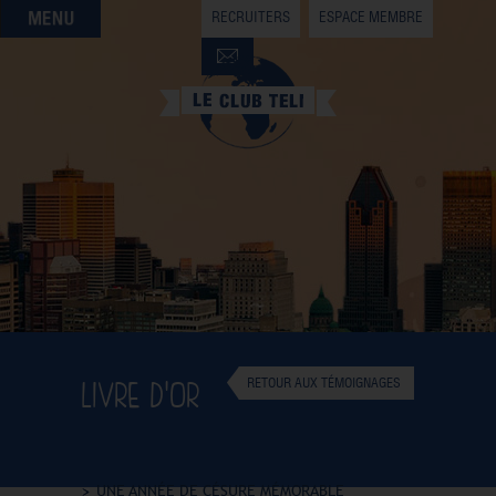
RECRUITERS
ESPACE MEMBRE
QUI SOMMES-NOUS
QUE CHERCHEZ-VOUS ?
NOS OFFRES PARTENAIRES
DEVENIR MEMBRE
LIVRE D'OR
RETOUR AUX TÉMOIGNAGES
UNE ANNÉE DE CÉSURE MÉMORABLE