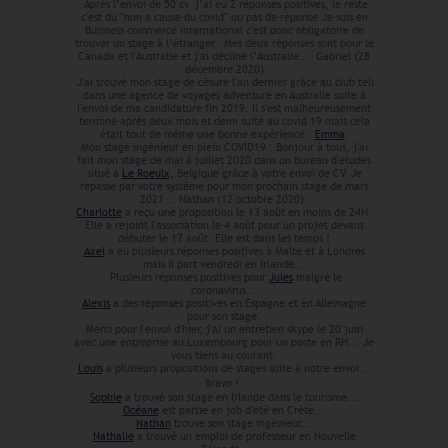
Après l’envoi de 50 cv j’ai eu 2 réponses positives, le reste
c'est du "non a cause du covid" ou pas de réponse.Je suis en
Business commerce international c'est donc obligatoire de
trouver un stage à l’étranger. Mes deux réponses sont pour le
Canada et l'Australie et j'ai décliné l’Australie… Gabriel (28
décembre 2020)
J'ai trouvé mon stage de césure l'an dernier grâce au club teli
dans une agence de voyages adventure en Australie suite à
l'envoi de ma candidature fin 2019. Il s'est malheureusement
terminé après deux mois et demi suite au covid 19 mais cela
était tout de même une bonne expérience.
Emma
.
Mon stage ingénieur en plein COVID19 : Bonjour à tous, j'ai
fait mon stage de mai à juillet 2020 dans un bureau d'études
situé à
Le Roeulx
, Belgique grâce à votre envoi de CV. Je
repasse par votre système pour mon prochain stage de mars
2021... Nathan (12 octobre 2020).
Charlotte
a reçu une proposition le 13 août en moins de 24H.
Elle a rejoint l'association le 4 août pour un projet devant
débuter le 17 août. Elle est dans les temps !
Axel
a eu plusieurs réponses positives à Malte et à Londres
mais il part vendredi en Irlande...
Plusieurs réponses positives pour
Jules
malgré le
coronavirus...
Alexis
a des réponses positives en Espagne et en Allemagne
pour son stage.
Merci pour l'envoi d'hier, j'ai un entretien skype le 20 juin
avec une entreprise au Luxembourg pour un poste en RH... Je
vous tiens au courant.
Louis
a plusieurs propositions de stages suite à notre envoi...
Bravo !
Sophie
a trouvé son stage en Irlande dans le tourisme...
Océane
est partie en job d'été en Crète...
Nathan
trouve son stage ingénieur...
Nathalie
a trouvé un emploi de professeur en Nouvelle