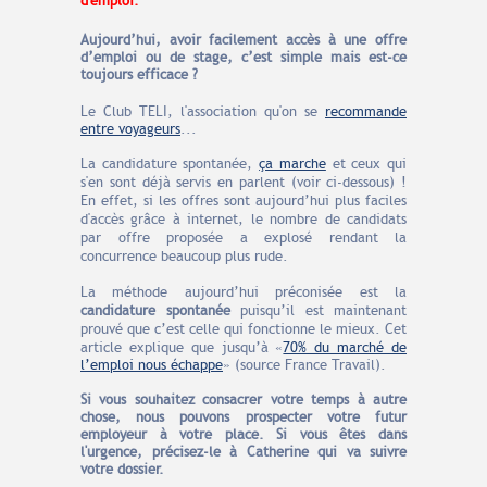
d'emploi.
Aujourd’hui, avoir facilement accès à une offre
d’emploi ou de stage, c’est simple mais est-ce
toujours efficace ?
Le Club TELI, l'association qu'on se
recommande
entre voyageurs
...
La candidature spontanée,
ça marche
et ceux qui
s'en sont déjà servis en parlent (voir ci-dessous) !
En effet, si les offres sont aujourd’hui plus faciles
d'accès grâce à internet, le nombre de candidats
par offre proposée a explosé rendant la
concurrence beaucoup plus rude.
La méthode aujourd’hui préconisée est la
candidature spontanée
puisqu’il est maintenant
prouvé que c’est celle qui fonctionne le mieux.
Cet
article explique que jusqu’à «
70% du marché de
l’emploi nous échappe
»
(source France Travail).
Si vous souhaitez consacrer votre temps à autre
chose, nous pouvons prospecter votre futur
employeur à votre place. Si vous êtes dans
l'urgence, précisez-le à Catherine qui va suivre
votre dossier.