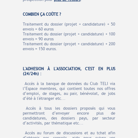
COMBIEN ÇA COÛTE ?
Traitement du dossier (projet + candidature) +
50
envois =
60 euros
Traitement du dossier
(projet + candidature)
+
100
envois =
90 euros
Traitement du dossier
(projet + candidature)
+ 2
00
envois =
150 euros.
L'ADHESION À L'ASSOCIATION, C'EST EN PLUS
(24/24h) :
Accès à la banque de données du Club TELI via
l’Espace membres, qui contient toutes nos offres
d’emploi, de stages, au pair, bénévolat, de jobs
d’été à l'étranger etc...
Accès à tous les dossiers proposés qui vous
permettront d’envoyer encore plus de
candidatures, des dossiers pays, par secteur
d’activités, par thématique etc...
Accès au forum de discussions et au tchat afin
d’obtenir nos conseils, aide pour suivre vos