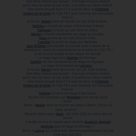
Une belle histoire pas banale : Fatimata et Aubin veulent
partir tous les deux en job d'été, si possible au même endroit.
Nous avons envoyé leurs CV à tous les deux et
Fatimata
revient sur le tchat
du Club TELI
pour raconter son incroyable
histoire.
A 16 ans,
Manon
vient de trouver son job d'été à Malte.
Mathieu
a trouvé son stage informatique à Malte.
Fatimata
a trouvé son job d'été en Grèce.
Marion
a trouvé rapidement son stage au Canada.
Hugo
profite de son job d'été en Crète.
Caroline
va partir en stage aux Baléares.
Jean Philippe
part bientôt en Irlande suite à l'envoi de sa
candidature. Merci du commentaire sur le tchat du Club TELI
et de la note Google et bon séjour en Irlande.
Le stage ingénieur
d'Adrien
en Norvège.
Juliette
est très heureuse de son stage en Espagne.
Le stage en Colombie de
Léonara
.
A 16 ans,
Manon
vient de trouver son job d'été à Malte.
Une belle histoire pas banale : Fatimata et Aubin veulent
partir tous les deux en job d'été, si possible au même endroit.
Nous avons envoyé leurs CV à tous les deux et
Fatimata
revient sur le tchat
du Club TELI
pour raconter son incroyable
histoire.
Océane
a trouvé son stage à Barcelone.
Pauline est contactée par
WhatsApp
trois heures après
l'envoi.
Bravo !
Maelle
vient de trouver son stage à Malte. Extrait du
tchat en direct .
Objectif atteint pour
Noah
. Job d'été 2022 en Grèce dans la
poche.
Il existe encore un moyen pour recevoir
plusieurs réponses
positives
pour un stage à l'étranger ?
Bravo à
Lamya
qui a déjà trois réponses positives pour son job
d'été aux USA 2022.