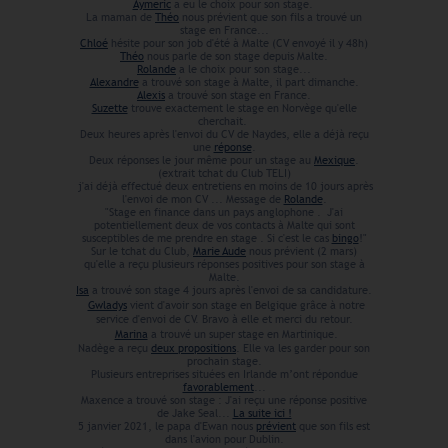
Aymeric
a eu le choix pour son stage.
La maman de
Théo
nous prévient que son fils a trouvé un
stage en France...
Chloé
hésite pour son job d'été à Malte (CV envoyé il y 48h)
Théo
nous parle de son stage depuis Malte.
Rolande
a le choix pour son stage...
Alexandre
a trouvé son stage à Malte, il part dimanche.
Alexis
a trouvé son stage en France.
Suzette
trouve exactement le stage en Norvège qu'elle
cherchait.
Deux heures après l'envoi du CV de Naydes, elle a déjà reçu
une
réponse
.
Deux réponses le jour même pour un stage au
Mexique
.
(extrait tchat du Club TELI)
j'ai déjà effectué deux entretiens en moins de 10 jours après
l'envoi de mon CV ... Message de
Rolande
.
"Stage en finance dans un pays anglophone . J'ai
potentiellement deux de vos contacts à Malte qui sont
susceptibles de me prendre en stage . Si c'est le cas
bingo
!"
Sur le tchat du Club,
Marie Aude
nous prévient (2 mars)
qu'elle a reçu plusieurs réponses positives pour son stage à
Malte.
Isa
a trouvé son stage 4 jours après l'envoi de sa candidature.
Gwladys
vient d'avoir son stage en Belgique grâce à notre
service d'envoi de CV. Bravo à elle et merci du retour.
Marina
a trouvé un super stage en Martinique.
Nadège a reçu
deux propositions
. Elle va les garder pour son
prochain stage.
Plusieurs entreprises situées en Irlande m’ont répondue
favorablement
...
Maxence a trouvé son stage : J'ai reçu une réponse positive
de Jake Seal...
La suite ici !
5 janvier 2021, le papa d'Ewan nous
prévient
que son fils est
dans l'avion pour Dublin.