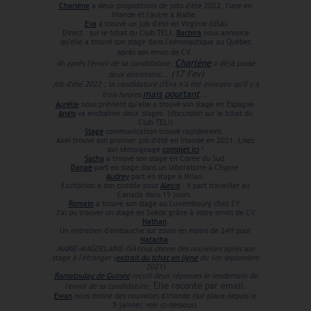
Charlène
a deux propositions de jobs d'été 2022, l'une en
Irlande et l'autre à Malte.
Eva
a trouvé un job d'été en Virginie (USA)
Direct : sur le tchat du Club TELI,
Bachira
nous annonce
qu'elle a trouvé son stage dans l'aéronautique au Québec
après son envoi de CV.
Charlène
4h après l'envoi de sa candidature,
a déjà passé
(17
Fev)
deux entretiens...
Job d'été 2022 : la candidature d'Eva n'a été envoyée qu'il y a
mais pourtant
trois heures
...
Aurélie
nous prévient qu'elle a trouvé son stage en Espagne
Anaïs
va enchaîner deux stages.
(discussion sur le tchat du
Club TELI)
Stage
communication trouvé rapidement.
Axel trouve son premier job d'été en Irlande en 2021. Lisez
son témoignage
complet ici
!
Sacha
a trouvé son stage en Corée du Sud.
Danaé
part en stage dans un laboratoire à Chypre
Audrey
part en stage à Milan.
Excitation à son comble pour
Alexis
: il part travailler au
Canada dans 15 jours.
Romain
a trouvé son stage au Luxembourg chez EY.
J'ai pu trouver un stage en Suède grâce à votre envoi de CV.
Nathan
.
Un entretien d'embauche sur zoom en moins de 24H pour
Natacha
.
MARIE-MAGDELAINE-ISA nous donne des nouvelles après son
stage à l'étranger (
extrait du tchat en ligne
du 1er septembre
2021)
Ramatoulay de Guinée
reçoit deux réponses le lendemain de
Elle raconte par email.
l'envoi de sa candidature.
Ewan
nous donne des nouvelles d'Irlande (sur place depuis le
5 janvier, voir ci-dessous).