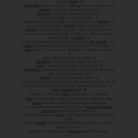
Regardez
Maud
.
👏
Mohamed
trouve son stage en Allemagne en une semaine.
👏
Jeanne
a trouvé son stage en Espagne
👏
Morgane
va partir en job d'été en Irlande
👏
Le email de
Lisa
en direct d'Islande.
👏
Stage ingénieur à l'étranger. C'est tout bon pour
Mathieu
.
👏
Stage en Corée du Sud :
Cherifa
trouve deux stages.
👏
Chérine
a deux entretiens pour son stage. L'un à Londres et
l'autre pour un stage à Dubaï. Finalement, elle est retenue
pour son stage à
Londres
.
👏
Noa vient de rentrer de son stage à Malte,
elle raconte
.
👏
Laura
a plusieurs entretiens cette semaine pour son stage.
👏
Issam
nous fait un retour sur son stage en Irlande (industrie)
👏
Léo
a trouvé son stage au Japon.
👏
Kardiatou
a commencé son stage aux USA.
👏
Julien
a son stage ingénieur au Danemark.
👏
Clémentine
a plusieurs réponses pour son job d'été en Irlande
dans un centre équestre.
👏
Emilian
récidive encore cette année.
👏
"J’ai pu faire mon job d’été en Crète grâce à l’outil envoi de
CV. Je travaillais en tant que guide touristique en Crète."
👏
Hugo témoigne ici !
👏
L'envoi de CV, c'est
Noa
qui en parle le mieux.
Ana
a trouvé son stage au Canada en moins de 48h.
Adrien
a trouvé rapidement son stage en Norvège
Il existe encore un moyen pour recevoir
plusieurs réponses
positives
pour un stage à l'étranger ?
Objectif atteint pour
Noah
. Job d'été 2022 en Grèce dans la
poche.
Bravo !
Maelle
vient de trouver son stage à Malte. Extrait du
tchat en direct .
Pauline est contactée par
WhatsApp
trois heures après
l'envoi.