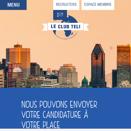
RECRUITERS
ESPACE MEMBRE
QUI SOMMES-NOUS
QUE CHERCHEZ-VOUS ?
NOS OFFRES PARTENAIRES
DEVENIR MEMBRE
NOUS POUVONS ENVOYER
VOTRE CANDIDATURE À
VOTRE PLACE