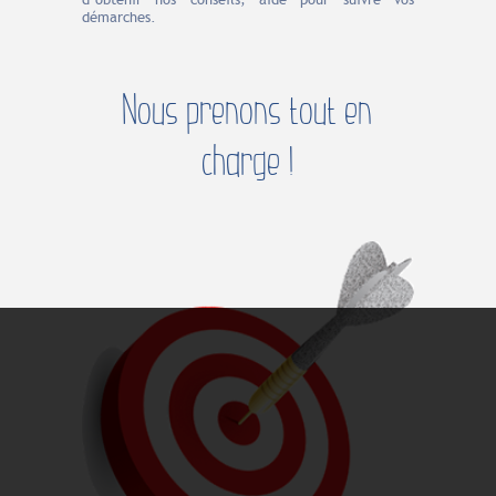
démarches.
Nous prenons tout en
charge !