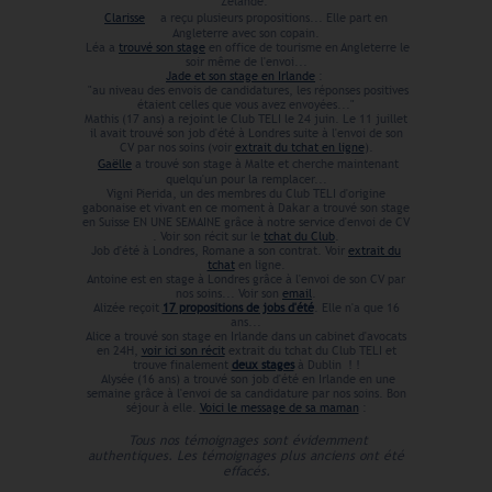
Zélande.
Clarisse
Cl
a reçu plusieurs propositions... Elle part en
Angleterre avec son copain.
Léa a
trouvé son stage
en office de tourisme en Angleterre le
soir même de l'envoi...
Jade et son stage en Irlande
:
"au niveau des envois de candidatures, les réponses positives
étaient celles que vous avez envoyées..."
Mathis (17 ans) a rejoint le Club TELI le 24 juin. Le 11 juillet
il avait trouvé son job d'été à Londres suite à l'envoi de son
CV par nos soins (voir
extrait du tchat en ligne
).
Gaëlle
a trouvé son stage à Malte et cherche maintenant
quelqu'un pour la remplacer...
Vigni Pierida, un des membres du Club TELI d'origine
gabonaise et vivant en ce moment à Dakar a trouvé son stage
en Suisse EN UNE SEMAINE grâce à notre service d'envoi de CV
. Voir son récit sur le
tchat du Club
.
Job d'été à Londres, Romane a son contrat. Voir
extrait du
tchat
en ligne.
Antoine est en stage à Londres grâce à l'envoi de son CV par
nos soins... Voir son
email
.
Alizée reçoit
17 propositions de jobs d'été
. Elle n'a que 16
ans...
Alice a trouvé son stage en Irlande dans un cabinet d'avocats
en 24H,
voir ici son récit
extrait du tchat du Club TELI et
trouve finalement
deux stages
à Dublin ! !
Alysée (16 ans) a trouvé son job d'été en Irlande en une
semaine grâce à l'envoi de sa candidature par nos soins. Bon
séjour à elle.
Voici le message de sa maman
:
Tous nos témoignages sont évidemment
authentiques. Les témoignages plus anciens ont été
effacés.