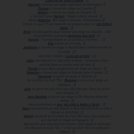
Clara est en stage à Malte
.
👏
Maxime
a trouvé son stage ingénieur en Allemagne
👏
Thomas
a trouvé son stage en Croatie
👏
Antony
a trouvé son stage en Pologne
👏
C'est parti pour
Mariam
! Stage à Malte trouvé.
👏
Merci
Nisserine
. Bon stage à Genève. Félicitations 👏
Emma n'a que 17 ans mais elle se prépare pour un
job d'été à
Malte
.
👏
Emie
est bien partie pour trouver son stage en Irlande... Elle
nous prévient quelques
semaines plus tard
.
👏
Margot
: "6 propositions et ça continue d'arriver...
👏
Elsa
trouve en un mois.
👏
Joséphine
à trouvé son stage à Madrid dans l'événementiel et
la mode.
👏
Job d'été à Malte :
Lucie est arrivée
!
👏
Jules
part bientôt en Job d'été à Malte :
entraineur d'art
martial dans un centre aéré de foot
👏
Florian
a reçu deux propositions de stage au Japon.
👏
Nisserine
a trouvé son stage en Irlande juste à temps.
👏
Honorine
va partir en stage à Toronto
👏
Sur le tchat du Club TELI,
Roukaya
a trouvé sur stage en
Espagne.
👏
Julie
va partir en job d'été aux USA (Nevada) dans un ranch.
(avis Google)
👏
Jean Baptiste
a trouvé son stage à l'île Maurice dans les
temps.
👏
Nous souhaitons un
bon job d'été à Malte à Sarah
.
👏
Stacy
nous envoie un mot depuis la Nouvelle Zélande où elle a
trouvé un job d'été.
👏
Mathis
est passé sur le tchat du Club TELI pour nous prévenir
qu'il partait en stage en Espagne.
👏
Vous saviez que vous pouviez trouver votre stage à l'étranger
en 24h avec le Club TELI ?
C'est au Club TELi et nulle part
ailleurs.
👏