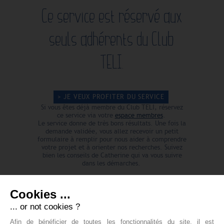
Ce service est réservé aux
seuls adhérents du Club
TELI.
> JE VEUX PROFITER DU SERVICE
Si vous êtes déjà membre du Club TELI, réservez
ce service via votre
espace membres
.
Le service donne de très bons résultats. Une fois la
demande validée, vous allez recevoir un petit
formulaire à remplir pour nous aider à comprendre
votre projet et à orienter nos recherches. Suivez
bien les conseils de Catherine qui va vous suivre
dans les démarches.
Cookies ...
... or not cookies ?
DEVENEZ MEMBRE !
Afin de bénéficier de toutes les fonctionnalités du site, il est