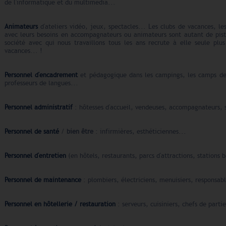
de l'informatique et du multimedia...
Animateurs
d'ateliers vidéo, jeux, spectacles... Les clubs de vacances, le
avec leurs besoins en accompagnateurs ou animateurs sont autant de pist
société avec qui nous travaillons tous les ans recrute à elle seule p
vacances... !
Personnel d'encadrement
et pédagogique dans les campings, les camps de 
professeurs de langues...
Personnel administratif
: hôtesses d'accueil, vendeuses, accompagnateurs, se
Personnel de santé
/
bien être
: infirmières, esthéticiennes...
Personnel d'entretien
(en hôtels, restaurants, parcs d'attractions, stations b
Personnel de maintenance
: plombiers, électriciens, menuisiers, responsabl
Personnel en hôtellerie / restauration
: serveurs, cuisiniers, chefs de parti