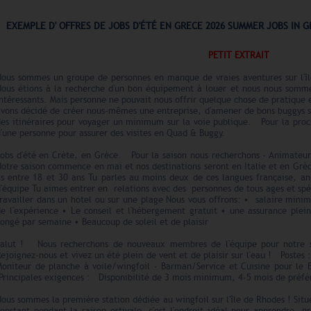
EXEMPLE D' OFFRES DE JOBS D'ÉTÉ EN GRECE 2026 SUMMER JOBS IN 
PETIT EXTRAIT
Nous sommes un groupe de personnes en manque de vraies aventures sur l'î
Nous étions à la recherche d'un bon équipement à louer et nous nous sommes 
ntéressants. Mais personne ne pouvait nous offrir quelque chose de pratique e
avons décidé de créer nous-mêmes une entreprise, d'amener de bons buggys su
des itinéraires pour voyager un minimum sur la voie publique. Pour la pro
'une personne pour assurer des visites en Quad & Buggy.
Jobs d'été en Crète, en Grèce. Pour la saison nous recherchons - Animateur 
otre saison commence en mai et nos destinations seront en Italie et en Grè
as entre 18 et 30 ans Tu parles au moins deux de ces langues française, ang
'équipe Tu aimes entrer en relations avec des personnes de tous ages et spé
travailler dans un hotel ou sur une plage Nous vous offrons: • salaire min
e l'expérience • Le conseil et l'hébergement gratuit • une assurance pleine
ongé par semaine • Beaucoup de soleil et de plaisir
Salut ! Nous recherchons de nouveaux membres de l'équipe pour notre s
ejoignez-nous et vivez un été plein de vent et de plaisir sur l'eau ! Postes
Moniteur de planche à voile/wingfoil - Barman/Service et Cuisine pour 
Principales exigences : Disponibilité de 3 mois minimum, 4-5 mois de préfé
ous sommes la première station dédiée au wingfoil sur l'île de Rhodes ! Situ