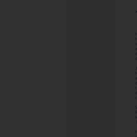
i
d
N
d
d
c
R
N