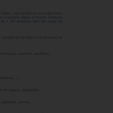
s hôtels, mais surtout les tours-opérateurs
es à explorer depuis la France. Certaines
lus de 1 200 personnes dans des camps de
vacances et les écoles à la recherche de
crétaires, caissières, chauffeurs...
alnéaires...)
es de lingerie, paysagistes...
e, pâtissiers, barmen...