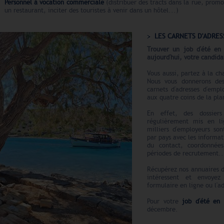
Personnel à vocation commerciale
(distribuer des tracts dans la rue, promo
un restaurant, inciter des touristes à venir dans un hôtel...)
LES CARNETS D'ADRES
Trouver un job d'été en 
aujourd'hui, votre candida
Vous aussi, partez à la c
Nous vous donnerons des
carnets d'adresses d'empl
aux quatre coins de la pla
En effet, des dossie
régulièrement mis en li
milliers d'employeurs so
par pays avec les informat
du contact, coordonnées
périodes de recrutement..
Récupérez nos annuaires d
intéressent et envoyez
formulaire en ligne ou l'a
Pour votre
job d'été en
décembre.