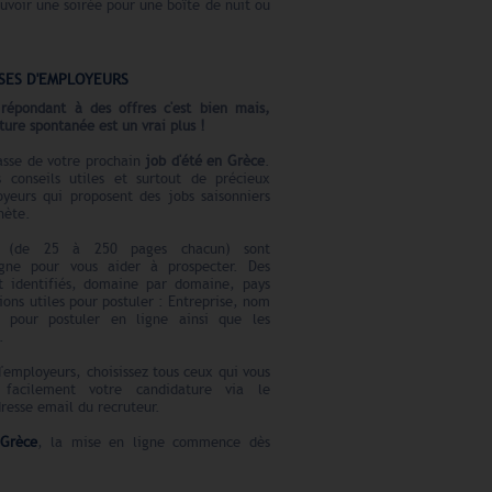
uvoir une soirée pour une boîte de nuit ou
SES D'EMPLOYEURS
répondant à des offres c'est bien mais,
ture spontanée est un vrai plus !
hasse de votre prochain
job d'été en Grèce
.
 conseils utiles et surtout de précieux
oyeurs qui proposent des jobs saisonniers
nète.
rs (de 25 à 250 pages chacun) sont
gne pour vous aider à prospecter. Des
nt identifiés, domaine par domaine, pays
ions utiles pour postuler : Entreprise, nom
 pour postuler en ligne ainsi que les
.
'employeurs, choisissez tous ceux qui vous
 facilement votre candidature via le
dresse email du recruteur.
 Grèce
, la mise en ligne commence dès