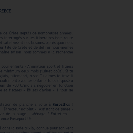
GREECE
le de Crète depuis de nombreuses années.
interrogés sur les itinéraires hors route
t satisfaisant nos besoins, après quoi nous
r l'île de Crète et de définir nous-mêmes
chaine saison, nous sommes à la recherche
pour enfants - Animateur sport et fitness
ce minimum deux mois (juillet août). Si tu
lais, allemand, russe Tu aimes le travail
cialement avec les enfants Tu es disposé à
imum de 700 €/mois à négocier en fonction
 et fiscales • Billets d'avion • 1 jour de
tation de planche à voile à
Karpathos
!
 : Directeur adjoint - Assistant de plage -
le Bar de la plage - Ménage / Entretien
rence Passeport UE
é dans la baie d'Ixia, connue pour son vent