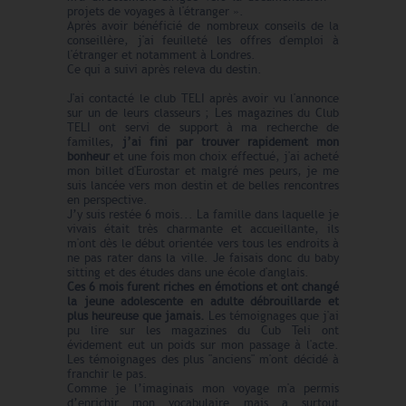
projets de voyages à l'étranger ».
Après avoir bénéficié de nombreux conseils de la
conseillère, j'ai feuilleté les offres d'emploi à
l'étranger et notamment à Londres.
Ce qui a suivi après releva du destin.
J'ai contacté le club TELI après avoir vu l'annonce
sur un de leurs classeurs ; Les magazines du Club
TELI ont servi de support à ma recherche de
familles,
j’ai fini par trouver rapidement mon
bonheur
et une fois mon choix effectué, j'ai acheté
mon billet d'Eurostar et malgré mes peurs, je me
suis lancée vers mon destin et de belles rencontres
en perspective.
J’y suis restée 6 mois... La famille dans laquelle je
vivais était très charmante et accueillante, ils
m'ont dès le début orientée vers tous les endroits à
ne pas rater dans la ville. Je faisais donc du baby
sitting et des études dans une école d'anglais.
Ces 6 mois furent riches en émotions et ont changé
la jeune adolescente en adulte débrouillarde et
plus heureuse que jamais.
Les témoignages que j'ai
pu lire sur les magazines du Cub Teli ont
évidement eut un poids sur mon passage à l'acte.
Les témoignages des plus "anciens" m'ont décidé à
franchir le pas.
Comme je l’imaginais mon voyage m'a permis
d’enrichir mon vocabulaire mais a surtout