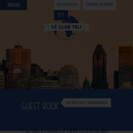
RECRUITERS
ESPACE MEMBRE
QUI SOMMES-NOUS
QUE CHERCHEZ-VOUS ?
NOS OFFRES PARTENAIRES
DEVENIR MEMBRE
GUEST BOOK
RETOUR AUX TÉMOIGNAGES
AU PAIR À LONDRES IL Y A DE CELA DEUX ANS.