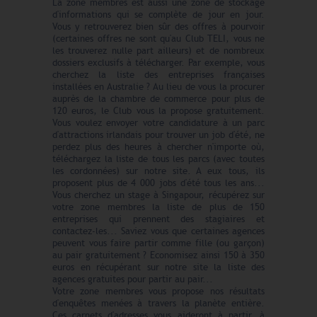
La zone membres est aussi une zone de stockage
d'informations qui se complète de jour en jour.
Vous y retrouverez bien sûr des offres à pourvoir
(certaines offres ne sont qu'au Club TELI, vous ne
les trouverez nulle part ailleurs) et de nombreux
dossiers exclusifs à télécharger. Par exemple, vous
cherchez la liste des entreprises françaises
installées en Australie ? Au lieu de vous la procurer
auprès de la chambre de commerce pour plus de
120 euros, le Club vous la propose gratuitement.
Vous voulez envoyer votre candidature à un parc
d'attractions irlandais pour trouver un job d'été, ne
perdez plus des heures à chercher n'importe où,
téléchargez la liste de tous les parcs (avec toutes
les cordonnées) sur notre site. A eux tous, ils
proposent plus de 4 000 jobs d'été tous les ans...
Vous cherchez un stage à Singapour, récupérez sur
votre zone membres la liste de plus de 150
entreprises qui prennent des stagiaires et
contactez-les... Saviez vous que certaines agences
peuvent vous faire partir comme fille (ou garçon)
au pair gratuitement ? Economisez ainsi 150 à 350
euros en récupérant sur notre site la liste des
agences gratuites pour partir au pair...
Votre zone membres vous propose nos résultats
d'enquêtes menées à travers la planète entière.
Ces carnets d'adresses vous aideront à partir, à