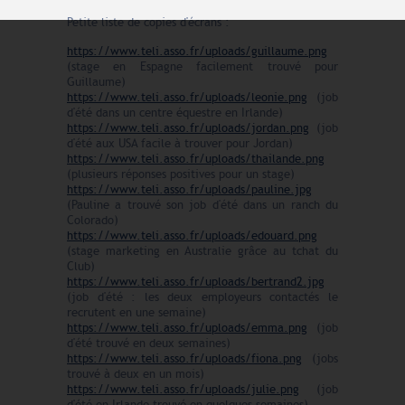
Petite liste de copies d'écrans :
https://www.teli.asso.fr/uploads/guillaume.png
(stage en Espagne facilement trouvé pour
Guillaume)
https://www.teli.asso.fr/uploads/leonie.png
(job
d'été dans un centre équestre en Irlande)
https://www.teli.asso.fr/uploads/jordan.png
(job
d'été aux USA facile à trouver pour Jordan)
https://www.teli.asso.fr/uploads/thailande.png
(plusieurs réponses positives pour un stage)
https://www.teli.asso.fr/uploads/pauline.jpg
(Pauline a trouvé son job d'été dans un ranch du
Colorado)
https://www.teli.asso.fr/uploads/edouard.png
(stage marketing en Australie grâce au tchat du
Club)
https://www.teli.asso.fr/uploads/bertrand2.jpg
(job d'été : les deux employeurs contactés le
recrutent en une semaine)
https://www.teli.asso.fr/uploads/emma.png
(job
d'été trouvé en deux semaines)
https://www.teli.asso.fr/uploads/fiona.png
(jobs
trouvé à deux en un mois)
https://www.teli.asso.fr/uploads/julie.png
(job
d'été en Irlande trouvé en quelques semaines)