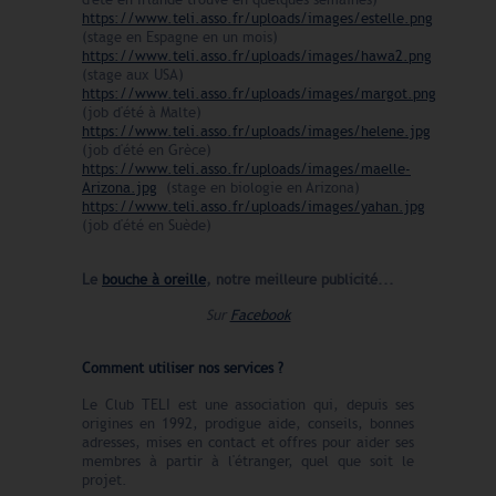
https://www.teli.asso.fr/uploads/images/estelle.png
(stage en Espagne en un mois)
https://www.teli.asso.fr/uploads/images/hawa2.png
(stage aux USA)
https://www.teli.asso.fr/uploads/images/margot.png
(job d'été à Malte)
https://www.teli.asso.fr/uploads/images/helene.jpg
(job d'été en Grèce)
https://www.teli.asso.fr/uploads/images/maelle-
Arizona.jpg
(stage en biologie en Arizona)
https://www.teli.asso.fr/uploads/images/yahan.jpg
(job d'été en Suède)
Le
bouche à oreille
, notre meilleure publicité...
Sur
Facebook
Comment utiliser nos services ?
Le Club TELI est une association qui, depuis ses
origines en 1992, prodigue aide, conseils, bonnes
adresses, mises en contact et offres pour aider ses
membres à partir à l'étranger, quel que soit le
projet.