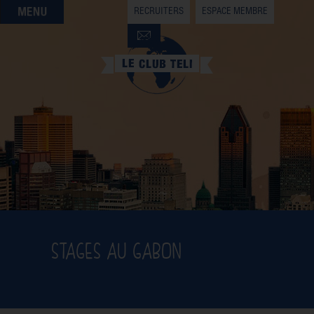
RECRUITERS
ESPACE MEMBRE
QUI SOMMES-NOUS
QUE CHERCHEZ-VOUS ?
NOS OFFRES PARTENAIRES
DEVENIR MEMBRE
STAGES AU GABON