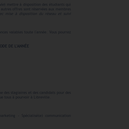
née
) mettre à disposition des étudiants qui
s autres offres sont réservées aux membres
c mise à disposition du réseau et suivi
onces valables toute l'année. Vous pourrez
IODE DE L'ANNÉE
e des stagiaires et des candidats pour des
e tous à pourvoir à Libreville.
marketing – Spécialisé(e) communication