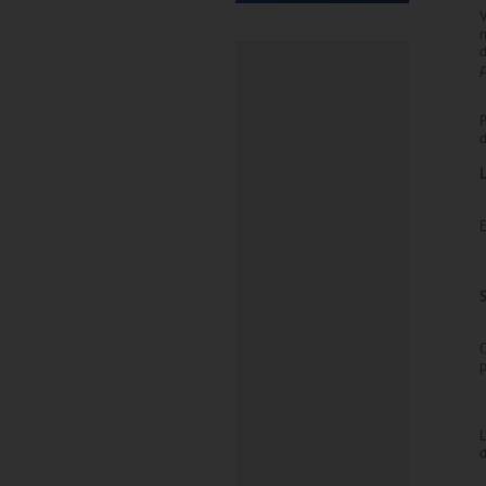
V
n
p
d
E
p
d