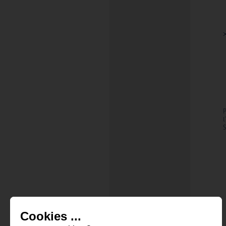
l
S
Cookies ...