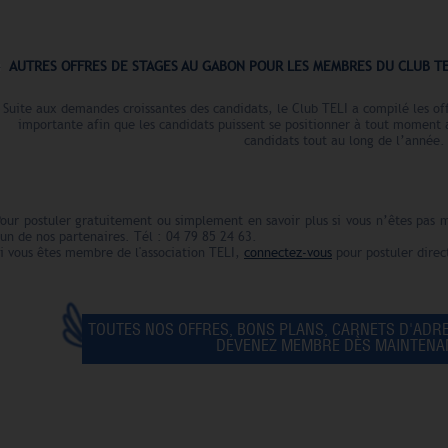
********************
AUTRES OFFRES DE STAGES AU GABON POUR LES MEMBRES DU CLUB T
Suite aux demandes croissantes des candidats, le Club TELI a compilé les off
importante afin que les candidats puissent se positionner à tout moment
candidats tout au long de l’année.
Pour postuler gratuitement ou simplement en savoir plus si vous n’êtes pas
'un de nos partenaires. Tél : 04 79 85 24 63.
i vous êtes membre de l'association TELI,
connectez-vous
pour postuler direc
TOUTES NOS OFFRES, BONS PLANS, CARNETS D'ADR
DEVENEZ MEMBRE DÈS MAINTENAN