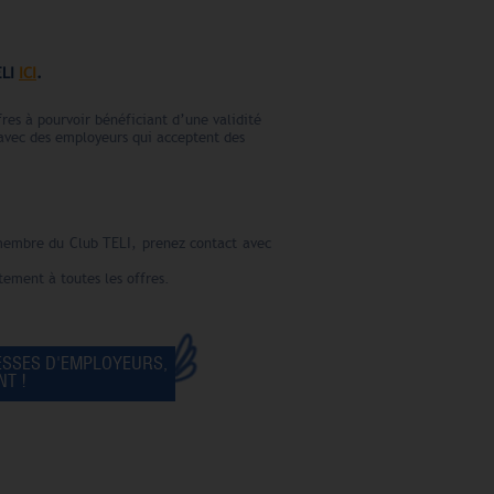
ELI
ICI
.
res à pourvoir bénéficiant d’une validité
 avec des employeurs qui acceptent des
 membre du Club TELI, prenez contact avec
tement à toutes les offres.
ESSES D'EMPLOYEURS,
T !