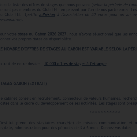
oici la liste des offres de stages que nous pouvons (
selon la période de l'an
e sont pas membres du Club TELI en passant par l'un de nos partenaires. Le
du Club TELI (
petite
adhésion
à l'association de 50 euros pour un an ave
ersonnalisé
).
Pour votre
stage au Gabon
2026 2027
, nous n'avons sélectionné que les ann
onner vos propres dates de disponibilité.
LE N
O
MBRE
D'OFFRES
DE STAGES AU GABON EST VARIABLE SELON LA PÉR
xtrait de notre dossier :
10 000 offres de stages à l'étranger
.
STAGES GABON (EXTRAIT)
Ce
cabinet conseil en recrutement, connecteur de valeurs humaines, recherch
ostes dans le cadre du développement de ses activités. Les stages sont presqu
********************
L'institut prend des stagiaires chargé(e) de mission communication et 
igitale, administration pour des périodes de 3 à 6 mois. Donnez vos dates.