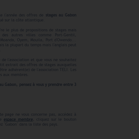
te l'année des offres de
stages au Gabon
ué sur la côte atlantique.
ffre le plus de propositions de stages mais
 des autres villes comme Port-Gentil,
 Moanda, Oyem, Mouila, Port d'Owendo...
ais la plupart du temps mais l'anglais peut
é.
 de l'association et que vous ne souhaitez
etit extrait des offres de stages auxquelles
être adhérent(e) de l'association TELI. Les
ées aux membres.
 au Gabon
, pensez à vous y prendre entre 3
te page ne vous concerne pas, accédez à
re
espace membre
, cliquez sur le bouton
 "Gabon" dans la liste des pays.