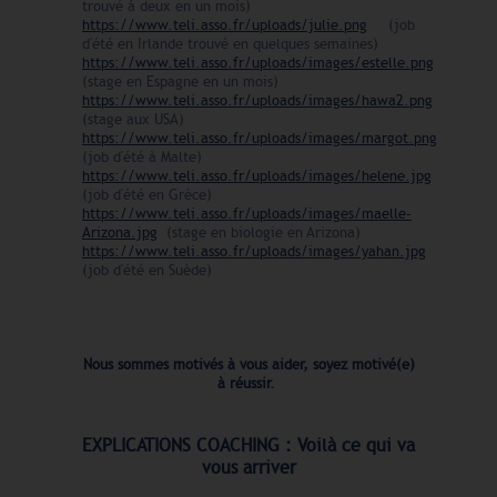
trouvé à deux en un mois)
https://www.teli.asso.fr/uploads/julie.png
(job
d'été en Irlande trouvé en quelques semaines)
https://www.teli.asso.fr/uploads/images/estelle.png
(stage en Espagne en un mois)
https://www.teli.asso.fr/uploads/images/hawa2.png
(stage aux USA)
https://www.teli.asso.fr/uploads/images/margot.png
(job d'été à Malte)
https://www.teli.asso.fr/uploads/images/helene.jpg
(job d'été en Grèce)
https://www.teli.asso.fr/uploads/images/maelle-
Arizona.jpg
(stage en biologie en Arizona)
https://www.teli.asso.fr/uploads/images/yahan.jpg
(job d'été en Suède)
Nous sommes motivés à vous aider, soyez motivé(e)
à réussir.
EXPLICATIONS COACHING : Voilà ce qui va
vous arriver