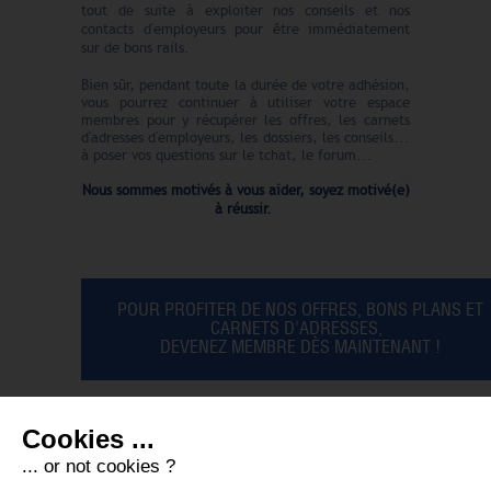
tout de suite à exploiter nos conseils et nos
contacts d'employeurs pour être immédiatement
sur de bons rails.
Bien sûr, pendant toute la durée de votre adhésion,
vous pourrez continuer à utiliser votre espace
membres pour y récupérer les offres, les carnets
d'adresses d'employeurs, les dossiers, les conseils...
à poser vos questions sur le tchat, le forum...
Nous sommes motivés à vous aider, soyez motivé(e)
à réussir.
POUR PROFITER DE NOS OFFRES, BONS PLANS ET
CARNETS D'ADRESSES,
DEVENEZ MEMBRE DÈS MAINTENANT !
Cookies ...
... or not cookies ?
DEVENEZ MEMBRE !