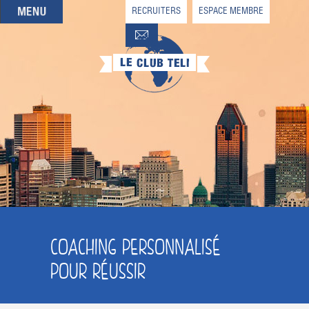
RECRUITERS
ESPACE MEMBRE
QUI SOMMES-NOUS
QUE CHERCHEZ-VOUS ?
NOS OFFRES PARTENAIRES
DEVENIR MEMBRE
COACHING PERSONNALISÉ
POUR RÉUSSIR