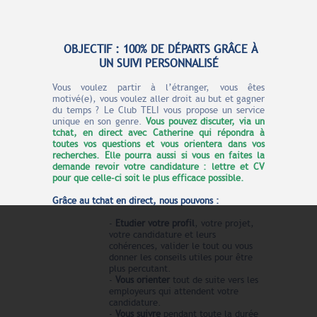
OBJECTIF : 100% DE DÉPARTS GRÂCE À
UN SUIVI PERSONNALISÉ
Vous voulez partir à l’étranger, vous êtes
motivé(e), vous voulez aller droit au but et gagner
du temps ? Le Club TELI vous propose un service
unique en son genre.
Vous pouvez discuter, via un
tchat, en direct avec Catherine qui répondra à
toutes vos questions et vous orientera dans vos
recherches. Elle pourra aussi si vous en faites la
demande revoir votre candidature : lettre et CV
pour que celle-ci soit le plus efficace possible.
Grâce au tchat en direct, nous pouvons :
-
Etudier votre profil
, votre projet,
votre candidature et leurs
cohérences, valider le tout ou vous
donner les conseils utiles pour être
plus percutant.
-
Vous orienter
tout de suite vers les
employeurs qui attendent votre
candidature.
-
Vous suivre
pendant toute la durée