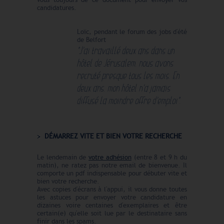
vous toujours de ce document pour envoyer vos
candidatures.
Loïc, pendant le forum des jobs d'été
de Belfort
"
J'ai travaillé deux ans dans un
hôtel de Jérusalem, nous avons
recruté presque tous les mois. En
deux ans, mon hôtel n'a jamais
diffusé la moindre offre d'emploi".
DÉMARREZ VITE ET BIEN VOTRE RECHERCHE
Le lendemain de
votre adhésion
(entre 8 et 9 h du
matin), ne ratez pas notre email de bienvenue. Il
comporte un pdf indispensable pour débuter vite et
bien votre recherche.
Avec copies d'écrans à l'appui, il vous donne toutes
les astuces pour envoyer votre candidature en
dizaines voire centaines d'exemplaires et être
certain(e) qu'elle soit lue par le destinataire sans
finir dans les spams.