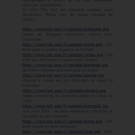
témoignages et photos du site sont réellement
reçus par l'association) :
Le Club TELI suit ses membres pendant leurs
démarches. Petite liste de copies d'écrans de
retours :
https://www.teli.asso.fr/uploads/guillaume.png
(stage en Espagne facilement trouvé pour
Guillaume)
https://www.teli.asso.fr/uploads/leonie.png
(job
d'été dans un centre équestre en Irlande)
https://www.teli.asso.fr/uploads/jordan.png
(job
d'été aux USA facile à trouver pour Jordan)
https://www.teli.asso.fr/uploads/thailande.png
(plusieurs réponses positives pour un stage)
https://www.teli.asso.fr/uploads/pauline.jpg
(Pauline a trouvé son job d'été dans un ranch du
Colorado)
https://www.teli.asso.fr/uploads/edouard.png
(stage marketing en Australie grâce au tchat du
Club)
https://www.teli.asso.fr/uploads/bertrand2.jpg
(job d'été 2018 : les deux employeurs contactés le
recrutent en une semaine)
https://www.teli.asso.fr/uploads/emma.png
(job
d'été trouvé en deux semaines)
https://www.teli.asso.fr/uploads/fiona.png
(jobs