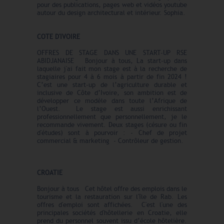
pour des publications, pages web et vidéos youtube
autour du design architectural et intérieur. Sophia.
COTE D'IVOIRE
OFFRES DE STAGE DANS UNE START-UP RSE
ABIDJANAISE Bonjour à tous, La start-up dans
laquelle j'ai fait mon stage est à la recherche de
stagiaires pour 4 à 6 mois à partir de fin 2024 !
C’est une start-up de l’agriculture durable et
inclusive de Côte d’Ivoire, son ambition est de
développer ce modèle dans toute l’Afrique de
l’Ouest. Le stage est aussi enrichissant
professionnellement que personnellement, je le
recommande vivement. Deux stages (césure ou fin
d'études) sont à pourvoir : - Chef de projet
commercial & marketing - Contrôleur de gestion.
CROATIE
Bonjour à tous Cet hôtel offre des emplois dans le
tourisme et la restauration sur l'île de Rab. Les
offres d'emploi sont affichées. C'est l'une des
principales sociétés d'hôtellerie en Croatie, elle
prend du personnel souvent issu d’école hôtelière.