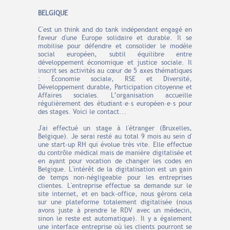
BELGIQUE
C'est un think and do tank indépendant engagé en
faveur d'une Europe solidaire et durable. Il se
mobilise pour défendre et consolider le modèle
social européen, subtil équilibre entre
développement économique et justice sociale. Il
inscrit ses activités au cœur de 5 axes thématiques
: Économie sociale, RSE et Diversité,
Développement durable, Participation citoyenne et
Affaires sociales.
L’organisation accueille
régulièrement des étudiant·e·s européen·e·s pour
des stages. Voici le contact...
J'ai effectué un stage à l'étranger (Bruxelles,
Belgique). Je serai resté au total 9 mois au sein d'
une start-up RH qui évolue très vite. Elle effectue
du contrôle médical mais de manière digitalisée et
en ayant pour vocation de changer les codes en
Belgique. L'intérêt de la digitalisation est un gain
de temps non-négligeable pour les entreprises
clientes. L'entreprise effectue sa demande sur le
site internet, et en back-office, nous gérons cela
sur une plateforme totalement digitalisée (nous
avons juste à prendre le RDV avec un médecin,
sinon le reste est automatique). Il y a également
une interface entreprise où les clients pourront se