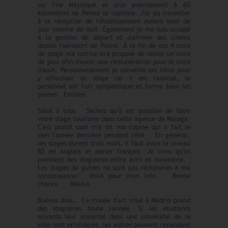
sur l'ile Majorque et plus précisément à 60
kilomètres de Palma sa capitale. J'ai pu travailler
à la réception de l'établissement autant bien de
jour comme de nuit. Également je me suis occupé
à la gestion de départ et d'arrivée des clients
depuis l'aéroport de Palma. À la fin de ces 4 mois
de stage ma tutrice m'a proposé de rester un mois
de plus afin d'avoir une rémunération pour le mois
d'août. Personnellement je conseille cet hôtel pour
y effectuer un stage car il est familial, le
personnel est fort sympathique et forme bien les
jeunes. Emilien
Salut à tous Sachez qu'il est possible de faire
votre stage tourisme dans cette agence de Malaga.
C'est plutôt cool m'a dit ma copine qui a fait le
sien l'année dernière pendant l'été. En général,
les stages durent trois mois, il faut avoir le niveau
B2 en anglais et parler français. Je crois qu'ils
prennent des stagiaires entre avril et novembre.
Les stages de guides ne sont pas rémunérés à ma
connaissance/ Voilà pour mon info. Bonne
chance Malika
Buenos dias, Ce musée d'art situé à Madrid prend
des stagiaires toute l'année. SI les étudiants
suivants leur scolarité dans une université de la
ville sont privilégiés, les autres peuvent cependant