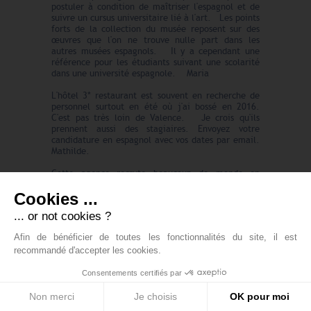
postuler à condition de maîtriser l'espagnol et de
suivre un cursus universitaire lié à l'art. Les points
forts de la collection du musée reposent sur des
œuvres que l'on ne trouve nulle part dans les
autres musées espagnols. Il y a cependant une
référence pour les étudiants suivant une scolarité
dans une université espagnole. Maria
L'hôtel 3* restaurant est souvent en recherche de
personnel surtout en été où j'ai bossé en 2016.
C'est pas très loin de Valence. Je crois qu'ils
prennent aussi des stagiaires. Envoyez votre
candidature en espagnol avec vos dates par email.
Mathilde.
Cette agence recrute beaucoup de monde en
hôtellerie et restauration, commerce, industrie,
Cookies ...
logistique... à Barcelone, mais aussi à Madrid,
Valencia et Tarragona. J'y ai trouvé mon job. Il
... or not cookies ?
y a aussi d'autres emplois dans d'autres domaines.
Lucie.
Afin de bénéficier de toutes les fonctionnalités du site, il est
recommandé d'accepter les cookies.
Bonjour à tous! Cette chaîne d'hôtels prend
régulièrement des stagiaires parlant parfaitement
espagnol (et italien ce serait top ) pour son
Consentements certifiés par
département VIP du service client, sélection
d'hôtels de luxe dans le monde. Attention,
Non merci
Je choisis
OK pour moi
convention de stage obligatoire ! 400 euros par