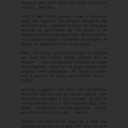
espagnol pour avoir accès aux infos concernant
l'emploi. Mathilda
Salut à tous. Cette auberge située à Barcelone
prend des stagiaires, 40h semaine rémunérés 200
euros par mois. Logement proposé. Les stagiaires
peuvent se positionner sur les postes à la
réception-accueil et proposer aussi d'autres tâches.
Vous pouvez proposer vos durées et périodes de
stages. Un espagnol correct est demandé.
Hola Ce groupe gère cinq cliniques en Espagne
sur Jerez Las Cabezas Sevilla Córdoba Jaén et
Aljarafe Les recrutements (emplois et stages
sont fréquents. Passez par le page emplois pour
proposer votre candidature. De nombreux postes
sont à pourvoir en santé, administratif, vente...
Louisa.
Salut les voyageurs Cet hôtel situé aux Baléares
recherche tout au long de l'année. Mettez votre
candidature en ligne à tout moment. J'ai fait ça
l'année dernière et j'ai été embauché deux mois
après... Ils prennent aussi des stagiaires. Mettez
vos infos en ligne sur la page... Damien.
Bonjour J'ai effectué un stage de 4 mois aux
Baléares du 12 Avril au 3 aout. Cet hôtel est situé