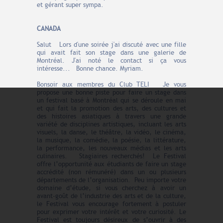
et gérant super sympa.
CANADA
Salut Lors d'une soirée j'ai discuté avec une fille
qui avait fait son stage dans une galerie de
Montréal. J'ai noté le contact si ça vous
intéresse... Bonne chance. Myriam.
Bonsoir aux membres du Club TELI Je vous
propose une bonne piste pour faire un stage dans
un festival basé à Montréal qui se déroule en mai
et qui fait la promotion des arts, des cultures et
des histoires asiatiques à travers une grande
variété de disciplines artistiques, incluant les arts
visuels, la danse, le théâtre, la vidéo, le cinéma,
la musique, la comédie, la poésie, la littérature,
la performance, les nouveaux médias et les arts
culinaires. Stagiaires recherchés! Le Festival
offre l’opportunité aux étudiants de faire un stage
accrédité (non rémunéré) dans un ou plusieurs
départements de l’organisation. Peu importe votre
domaine d’étude, si vous cherchez à avoir un
avant-goût de l’industrie des arts et de la culture,
le Festival vous encourage fortement à postuler
pour exprimer votre intérêt et votre curiosité. Le
Festival est toujours désireux de s’ouvrir à des