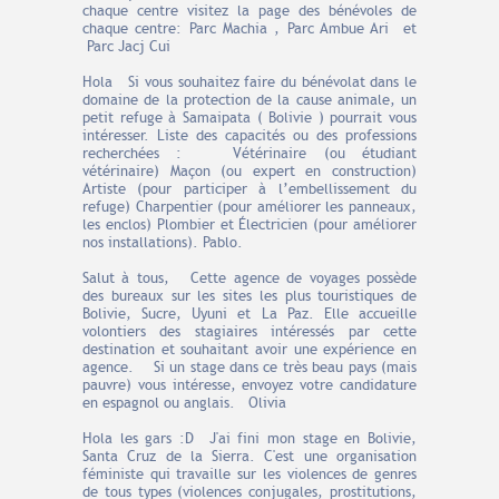
chaque centre visitez la page des bénévoles de
chaque centre: Parc Machia , Parc Ambue Ari et
Parc Jacj Cui
Hola Si vous souhaitez faire du bénévolat dans le
domaine de la protection de la cause animale, un
petit refuge à Samaipata ( Bolivie ) pourrait vous
intéresser. Liste des capacités ou des professions
recherchées : Vétérinaire (ou étudiant
vétérinaire) Maçon (ou expert en construction)
Artiste (pour participer à l’embellissement du
refuge) Charpentier (pour améliorer les panneaux,
les enclos) Plombier et Électricien (pour améliorer
nos installations). Pablo.
Salut à tous, Cette agence de voyages possède
des bureaux sur les sites les plus touristiques de
Bolivie, Sucre, Uyuni et La Paz. Elle accueille
volontiers des stagiaires intéressés par cette
destination et souhaitant avoir une expérience en
agence. Si un stage dans ce très beau pays (mais
pauvre) vous intéresse, envoyez votre candidature
en espagnol ou anglais. Olivia
Hola les gars :D J'ai fini mon stage en Bolivie,
Santa Cruz de la Sierra. C'est une organisation
féministe qui travaille sur les violences de genres
de tous types (violences conjugales, prostitutions,