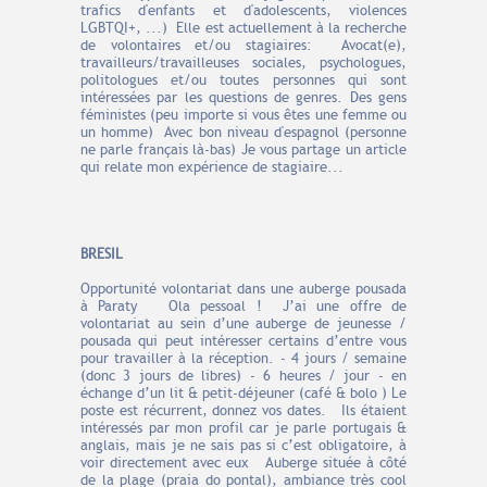
trafics d'enfants et d'adolescents, violences
LGBTQI+, ...) Elle est actuellement à la recherche
de volontaires et/ou stagiaires: Avocat(e),
travailleurs/travailleuses sociales, psychologues,
politologues et/ou toutes personnes qui sont
intéressées par les questions de genres. Des gens
féministes (peu importe si vous êtes une femme ou
un homme) Avec bon niveau d'espagnol (personne
ne parle français là-bas) Je vous partage un article
qui relate mon expérience de stagiaire...
BRESIL
Opportunité volontariat dans une auberge pousada
à Paraty Ola pessoal ! J’ai une offre de
volontariat au sein d’une auberge de jeunesse /
pousada qui peut intéresser certains d’entre vous
pour travailler à la réception. - 4 jours / semaine
(donc 3 jours de libres) - 6 heures / jour - en
échange d’un lit & petit-déjeuner (café & bolo ) Le
poste est récurrent, donnez vos dates. Ils étaient
intéressés par mon profil car je parle portugais &
anglais, mais je ne sais pas si c’est obligatoire, à
voir directement avec eux Auberge située à côté
de la plage (praia do pontal), ambiance très cool