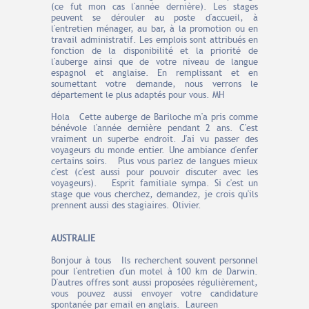
(ce fut mon cas l'année dernière).
Les stages
peuvent se dérouler au poste d'accueil, à
l'entretien ménager, au bar, à la promotion ou en
travail administratif. Les emplois sont attribués en
fonction de la disponibilité et la priorité de
l'auberge ainsi que de votre niveau de langue
espagnol et anglaise. En remplissant et en
soumettant votre demande, nous verrons le
département le plus adaptés pour vous. MH
Hola Cette auberge de Bariloche m'a pris comme
bénévole l'année dernière pendant 2 ans. C'est
vraiment un superbe endroit. J'ai vu passer des
voyageurs du monde entier. Une ambiance d'enfer
certains soirs. Plus vous parlez de langues mieux
c'est (c'est aussi pour pouvoir discuter avec les
voyageurs). Esprit familiale sympa. Si c'est un
stage que vous cherchez, demandez, je crois qu'ils
prennent aussi des stagiaires. Olivier.
AUSTRALIE
Bonjour à tous Ils recherchent souvent personnel
pour l'entretien d'un motel à 100 km de Darwin.
D'autres offres sont aussi proposées régulièrement,
vous pouvez aussi envoyer votre candidature
spontanée par email en anglais. Laureen