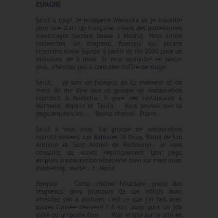
ESPAGNE
Salut à tous! Je m'appelle Weronika et je travaille
pour une start-up française créant des plateformes
d'avantages sociaux basée à Madrid. Nous allons
rechercher un stagiaire français qui pourra
rejoindre notre équipe à partir de fin 2020 pour un
minimum de 6 mois. Si vous souhaitez en savoir
plus, n'hésitez pas à consulter l'offre de stage
Salut, Je suis en Espagne en ce moment et on
vient de me dire que ce groupe de restauration
recrutait à Marbella. Il gère des restaurants à
Marbella, Madrid et Tarifa. Vous pouvez voir la
page emplois ici... Bonne chance Pierre
Salut à vous tous. Ce g
roupe de restauration
recrute souvent aux Baléares (
à Ibiza, Bahia de San
Antonio et Sant Antoni de Portmany)
. Je vous
conseille de suivre régulièrement leur page
emplois (restauration hôtellerie bien sûr mais aussi
marketing, vente...). Maria.
Bonjour Cette chaîne hôtelière prend des
stagiaires dans plusieurs de ses hôtels donc
n'hésitez pas à postuler, c'est ce que j'ai fait avec
succès l'année dernière ! A voir aussi pour un job
d'été ou un poste fixe. Voir le site sur le site en