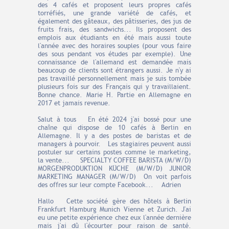
des 4 cafés et proposent leurs propres cafés
torréfiés, une grande variété de cafés, et
également des gâteaux, des pâtisseries, des jus de
fruits frais, des sandwichs... Ils proposent des
emplois aux étudiants en été mais aussi toute
l'année avec des horaires souples (pour vous faire
des sous pendant vos études par exemple). Une
connaissance de l'allemand est demandée mais
beaucoup de clients sont étrangers aussi. Je n'y ai
pas travaillé personnellement mais je suis tombée
plusieurs fois sur des Français qui y travaillaient.
Bonne chance. Marie H. Partie en Allemagne en
2017 et jamais revenue.
Salut à tous En été 2024 j'ai bossé pour une
chaîne qui dispose de 10 cafés à Berlin en
Allemagne. Il y a des postes de baristas et de
managers à pourvoir. Les stagiaires peuvent aussi
postuler sur certains postes comme le marketing,
la vente... SPECIALTY COFFEE BARISTA (M/W/D)
MORGENPRODUKTION KÜCHE (M/W/D) JUNIOR
MARKETING MANAGER (M/W/D) On voit parfois
des offres sur leur compte Facebook... Adrien
Hallo Cette société gère des hôtels à Berlin
Frankfurt Hamburg Munich Vienne et Zurich. J'ai
eu une petite expérience chez eux l'année dernière
mais j'ai dû l'écourter pour raison de santé.