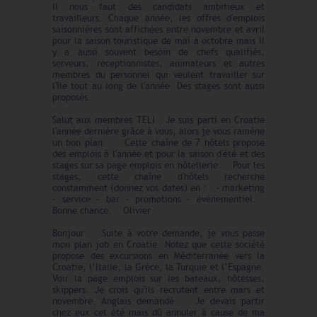
Il nous faut des candidats ambitieux et
travailleurs. Chaque année, les offres d'emplois
saisonnières sont affichées entre novembre et avril
pour la saison touristique de mai à octobre mais il
y a aussi souvent besoin de chefs qualifiés,
serveurs, réceptionnistes, animateurs et autres
membres du personnel qui veulent travailler sur
l'île tout au long de l'année. Des stages sont aussi
proposés.
Salut aux membres TELI Je suis parti en Croatie
l'année dernière grâce à vous, alors je vous ramène
un bon plan. Cette chaîne de 7 hôtels propose
des emplois à l'année et pour la saison d'été et des
stages sur sa page emplois en hôtellerie. Pour les
stages, cette chaîne d'hôtels recherche
constamment (donnez vos dates) en : - marketing
- service - bar - promotions - événementiel.
Bonne chance. Olivier
Bonjour Suite à votre demande, je vous passe
mon plan job en Croatie. Notez que cette société
propose des excursions en Méditerranée vers la
Croatie, l’Italie, la Grèce, la Turquie et l’Espagne.
Voir la page emplois sur les bateaux, hôtesses,
skippers. Je crois qu'ils recrutent entre mars et
novembre. Anglais demandé. Je devais partir
chez eux cet été mais dû annuler à cause de ma