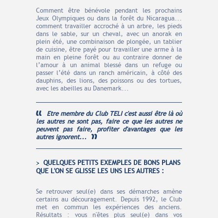
Comment être bénévole pendant les prochains
Jeux Olympiques ou dans la forêt du Nicaragua...
comment travailler accroché à un arbre, les pieds
dans le sable, sur un cheval, avec un anorak en
plein été, une combinaison de plongée, un tablier
de cuisine, être payé pour travailler une arme à la
main en pleine forêt ou au contraire donner de
l’amour à un animal blessé dans un refuge ou
passer l’été dans un ranch américain, à côté des
dauphins, des lions, des poissons ou des tortues,
avec les abeilles au Danemark...
Etre membre du Club TELI c'est aussi être là où
les autres ne sont pas, faire ce que les autres ne
peuvent pas faire, profiter d'avantages que les
autres ignorent...
QUELQUES PETITS EXEMPLES DE BONS PLANS
QUE L'ON SE GLISSE LES UNS LES AUTRES :
Se retrouver seul(e) dans ses démarches amène
certains au découragement. Depuis 1992, le Club
met en commun les expériences des anciens.
Résultats : vous n'êtes plus seul(e) dans vos