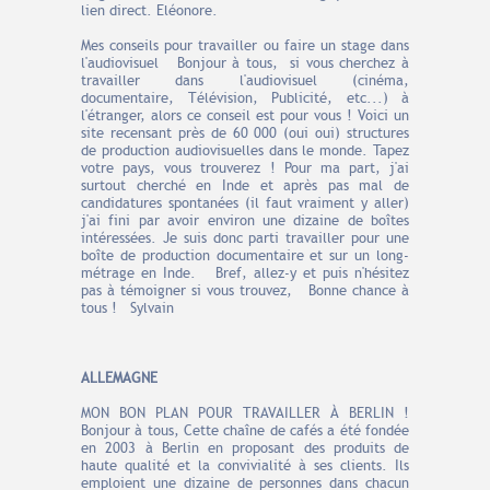
lien direct. Eléonore.
Mes conseils pour travailler ou faire un stage dans
l'audiovisuel Bonjour à tous, si vous cherchez à
travailler dans l'audiovisuel (cinéma,
documentaire, Télévision, Publicité, etc...) à
l'étranger, alors ce conseil est pour vous ! Voici un
site recensant près de 60 000 (oui oui) structures
de production audiovisuelles dans le monde. Tapez
votre pays, vous trouverez ! Pour ma part, j'ai
surtout cherché en Inde et après pas mal de
candidatures spontanées (il faut vraiment y aller)
j'ai fini par avoir environ une dizaine de boîtes
intéressées. Je suis donc parti travailler pour une
boîte de production documentaire et sur un long-
métrage en Inde. Bref, allez-y et puis n'hésitez
pas à témoigner si vous trouvez, Bonne chance à
tous ! Sylvain
ALLEMAGNE
MON BON PLAN POUR TRAVAILLER À BERLIN !
Bonjour à tous, Cette chaîne de cafés a été fondée
en 2003 à Berlin en proposant des produits de
haute qualité et la convivialité à ses clients. Ils
emploient une dizaine de personnes dans chacun