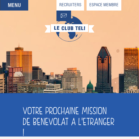
RECRUITERS
ESPACE MEMBRE
QUI SOMMES-NOUS
QUE CHERCHEZ-VOUS ?
NOS OFFRES PARTENAIRES
DEVENIR MEMBRE
VOTRE PROCHAINE MISSION
DE BENEVOLAT A L'ETRANGER
!