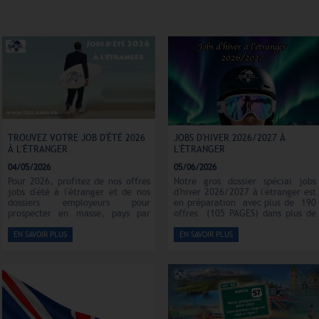
TROUVEZ VOTRE JOB D'ÉTÉ 2026
JOBS D'HIVER 2026/2027 À
À L'ÉTRANGER
L'ÉTRANGER
04/05/2026
05/06/2026
Pour 2026, profitez de nos offres
Notre gros dossier spécial jobs
jobs d'été à l'étranger et de nos
d'hiver 2026/2027 à l'étranger est
dossiers employeurs pour
en préparation avec plus de 190
prospecter en masse, pays par
offres (105 PAGES) dans plus de
pays...
15 pays... Certains d'entre vous
souhaitent faire une saison d'hiver
EN SAVOIR PLUS
EN SAVOIR PLUS
soit au froid ailleurs, soit au
chaud ailleurs aussi ! Voici donc
un dossier qui devrait vous aider à
trouver votre bonheur.