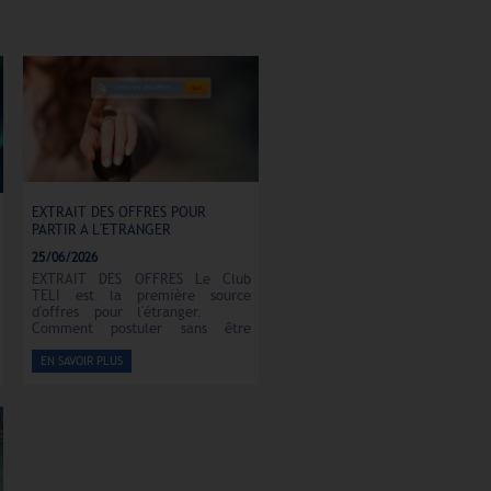
EXTRAIT DES OFFRES POUR
PARTIR A L'ETRANGER
25/06/2026
EXTRAIT DES OFFRES Le Club
TELI est la première source
d'offres pour l'étranger.
Comment postuler sans être
membre du Club TELI : Les
candidats peuvent contacter l'un
EN SAVOIR PLUS
de nos 315 partenaires et peuvent
récupérer un extrait de nos offres
puis identifient l’annonce qui les
intéresse et prennent contact
avec le Club TELI :
www.teli.asso.fr via l'onglet
"Nos offres partenaires" puis