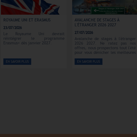
ROYAUME UNI ET ERASMUS
AVALANCHE DE STAGES À
L'ÉTRANGER 2026 2027
23/07/2026
27/07/2026
Le Royaume Uni devrait
réintégrer le programme
Avalanche de stages à l'étranger
Erasmus+ dès janvier 2027.
2026 2027. Ne ratez pas nos
offres, nous prospectons tout l'été
pour vous dénicher les meilleures
offres de stages dans le monde
entier.
EN SAVOIR PLUS
EN SAVOIR PLUS