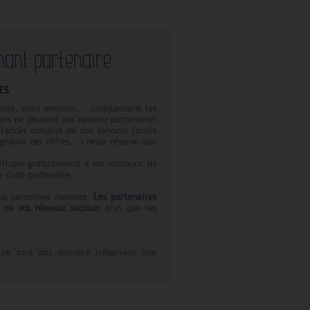
nant partenaire
ES
ales, sites emplois... (uniquement les
iers ne peuvent pas devenir partenaire)
 l'accès complet de nos services (accès
gralité des offres...) reste réservé aux
ffuser gratuitement à vos visiteurs. Ils
re code partenaire.
 aux personnes morales.
Les partenaires
et ou vos réseaux sociaux
afin que les
s ne sont pas membre (réservées aux