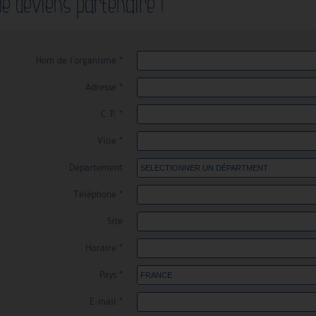
Je deviens partenaire !
Nom de l'organisme *
Adresse *
C.P. *
Ville *
Département
Téléphone *
Site
Horaire *
Pays *
E-mail *