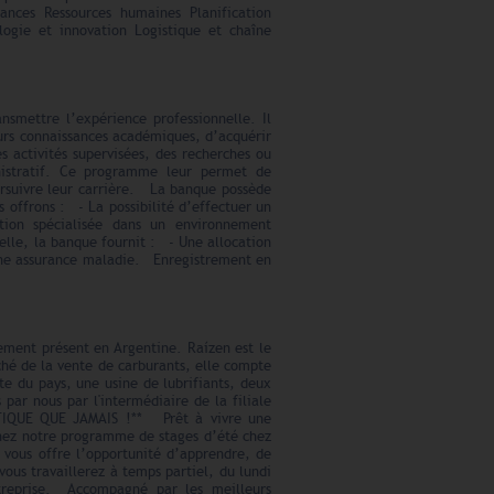
ances Ressources humaines Planification
ogie et innovation Logistique et chaîne
nsmettre l’expérience professionnelle. Il
eurs connaissances académiques, d’acquérir
s activités supervisées, des recherches ou
nistratif. Ce programme leur permet de
ursuivre leur carrière. La banque possède
 offrons : - La possibilité d’effectuer un
ion spécialisée dans un environnement
nelle, la banque fournit : - Une allocation
- Une assurance maladie. Enregistrement en
lement présent en Argentine. Raízen est le
ché de la vente de carburants, elle compte
te du pays, une usine de lubrifiants, deux
 par nous par l'intermédiaire de la filiale
UE QUE JAMAIS !** Prêt à vivre une
nez notre programme de stages d’été chez
ous offre l’opportunité d’apprendre, de
ous travaillerez à temps partiel, du lundi
treprise. Accompagné par les meilleurs