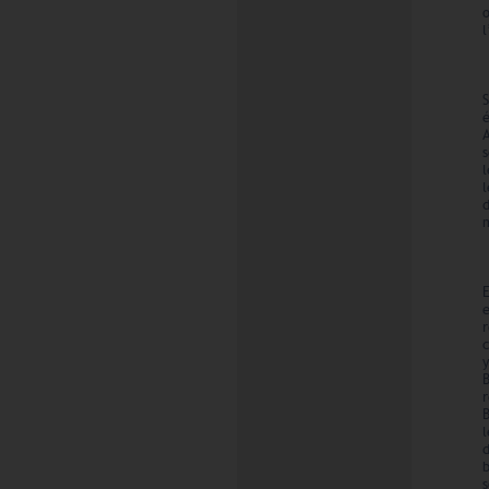
l
l
d
m
E
r
B
d
b