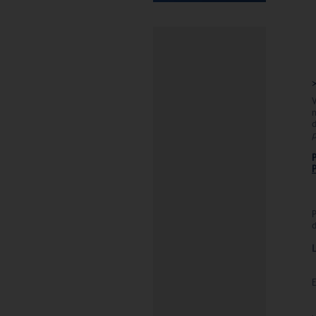
V
n
p
P
P
d
E