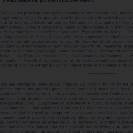
STAGES ARGENTINE (EXTRAIT) STAGES PATAGONIE
'est l'une des principales entreprises mondiales d'alimentation et de boissons
programme de stages. Ce programme offre la possibilité de se développer d
et utile. Elle est présente sur plus de 120 marchés. Elle opère en Argen
ommerciales : produits laitiers et aliments d'origine végétale, nutrition sp
pures et aromatisées. Les offres en Argentine Propositions de stages : Da
de stage varie entre 2,5 et 6 mois, selon votre emplacement. Quelle que s
travailler sur des projets/études de cas, de réseauter et de recevoir de
débutants ou intermédiaires en administration des affaires, ingénierie, ex
ressources humaines, psychologie, commerce numérique, systèmes ou carri
Office. - Intérêt pour l'innovation et le développement professionnel. A
stimulants. - Possibilité de croissance et de développement professionnel
xpérience dans une entreprise ayant un impact social et environnemental po
********************
C'est une entreprise sidérurgique intégrée qui produit et transforme
(principalement des produits plats : tôles laminées à chaud et à froid, g
ojalata/tôles étamées, etc.). Si vous avez une passion pour l'industrie, si 
contribuer à des projets innovants et à haute valeur ajoutée, postulez à no
tages professionnels. Elle promeut la diversité et le multiculturalisme, en 
31 nationalités. Nous cherchons à intégrer les étudiants dans l'environne
ravers un plan de travail qui comprend la participation aux tâches quotidie
utonome, sous la supervision d'un supérieur direct. Ce programme prévoit l'
cas, permet d'accréditer les exigences ou les matières du programme d'étude
thèse dans les institutions qui ont cette accréditation académique. Au mom
stagiaire peut postuler au programme Global Trainee pour poursuivre 