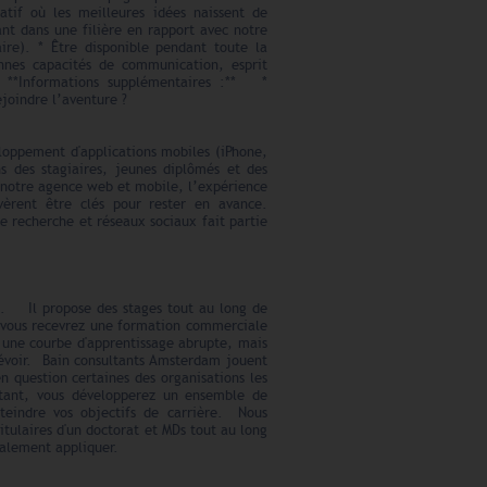
atif où les meilleures idées naissent de
nt dans une filière en rapport avec notre
ire). * Être disponible pendant toute la
nes capacités de communication, esprit
. **Informations supplémentaires :** *
joindre l’aventure ?
loppement d'applications mobiles (iPhone,
s des stagiaires, jeunes diplômés et des
 notre agence web et mobile, l’expérience
avèrent être clés pour rester en avance.
de recherche et réseaux sociaux fait partie
t. Il propose des stages tout au long de
 vous recevrez une formation commerciale
a une courbe d'apprentissage abrupte, mais
prévoir. Bain consultants Amsterdam jouent
n question certaines des organisations les
tant, vous développerez un ensemble de
teindre vos objectifs de carrière. Nous
tulaires d'un doctorat et MDs tout au long
galement appliquer.