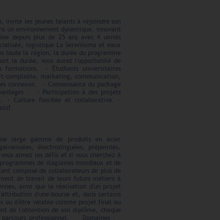
, invite les jeunes talents à rejoindre son
ans un environnement dynamique, innovant
tine depuis plus de 25 ans avec 4 unités
écialisée, logistique La Serenísima et eaux
ns toute la région, la durée du programme
oit la durée, vous aurez l'opportunité de
s formations. - Étudiants universitaires
pert-comptable, marketing, communication,
ères connexes. - Connaissance du package
vantages : - Participation à des projets
. - Culture flexible et collaborative. -
sitif.
 une large gamme de produits en acier
alvanisées, électrozinguées, prépeintes,
vous aimez les défis et si vous cherchez à
s programmes de stagiaires mondiaux et de
étant composé de collaborateurs de plus de
ment de travail de leurs futurs métiers à
nnes, ainsi que la réalisation d'un projet
attribution d'une bourse et, dans certains
s ou d'être valable comme projet final ou
ent de l'obtention de son diplôme, chaque
son parcours professionnel. Domaines :