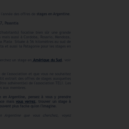
 l'année des offres de
stages en Argentine
.
7, Pasantia
d'habitants) focalise bien sûr une grande
es mais aussi à Cordoba, Rosario, Mendoza,
a Plata Située à 56 kilomètres au sud de
lta et aussi la Patagonie pour les stages en
herchez un stage en
Amérique du Sud
, voir
 de l'association et que vous ne souhaitez
etit extrait des offres de stages auxquelles
être adhérent(e) de l'association TELI. Les
ées aux membres.
e en Argentine
, pensez à vous y prendre
ance
mais
vous verrez
, trouver un stage à
souvent plus facile qu'on l'imagine.
en Argentine que vous cherchez, voyez