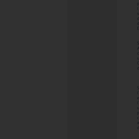
E
C
e
l
u
a
d