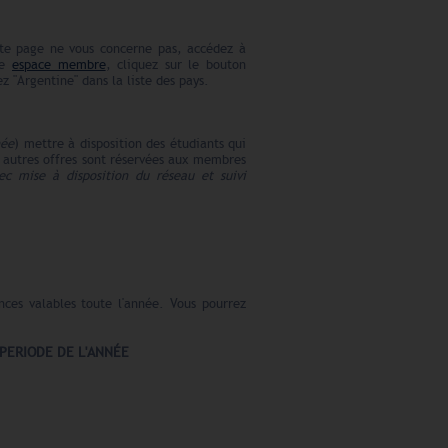
te page ne vous concerne pas, accédez à
re
espace membre
, cliquez sur le bouton
 "Argentine" dans la liste des pays.
née
) mettre à disposition des étudiants qui
s autres offres sont réservées aux membres
c mise à disposition du réseau et suivi
nces valables toute l'année. Vous pourrez
 PERIODE DE L'ANNÉE