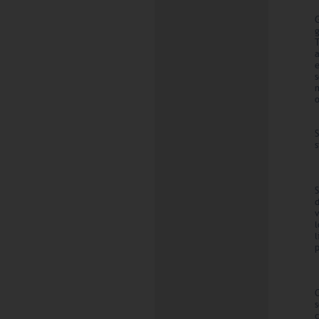
G
g
s
m
o
s
d
p