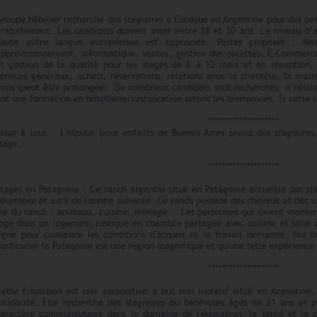
roupe hôtelier recherche des stagiaires à Cordoue en Argentine pour des pér
ratuitement. Les candidats doivent avoir entre 18 et 30 ans. Le niveau d’a
Toute autre langue européenne est appréciée. Postes proposés : Mar
approvisionnement, informatique, ventes, gestion des recettes, E-Commerce
et gestion de la qualité pour les stages de 6 à 12 mois et en réception, 
ervices généraux, achats, réservations, relations avec la clientèle, la mai
ois (peut être prolongée). De nombreux candidats sont recherchés, n’hésitez
nt une formation en hôtellerie/restauration seront les bienvenues. Si cette o
********************
Salut à tous L'hôpital pour enfants de Buenos Aires prend des stagiaires, 
tage...
********************
Stages en Patagonie : Ce ranch argentin situé en Patagonie accueille des st
écembre et avril de l'année suivante. Ce ranch possède des chevaux et des va
vie du ranch : animaux, cuisine, ménage... Les personnes qui savent monter 
logé dans un logement rustique en chambre partagée avec cuisine et salle 
ligne pour connaitre les conditions d'accueil et le travail demandé. Nul 
articulier la Patagonie est une région magnifique et qu'une telle expérience
********************
Cette fondation est une association à but non lucratif situé en Argentine
solidarité. Elle recherche des stagiaires ou bénévoles âgés de 21 ans et pl
caractère communautaire dans le domaine de l'éducation, la santé et la c