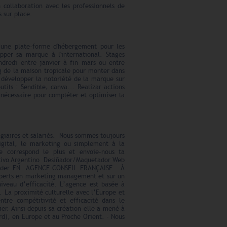
 collaboration avec les professionnels de
s sur place.
t une plate-forme d'hébergement pour les
pper sa marque à l'international. Stages
ndredi entre janvier à fin mars ou entre
 de la maison tropicale pour monter dans
 développer la notoriété de la marque sur
tils : Sendible, canva... Realizar actions
 nécessaire pour compléter et optimiser la
agiaires et salariés. Nous sommes toujours
igital, le marketing ou simplement à la
te correspond le plus et envoie-nous ta
Nativo Argentino Desiñador/Maquetador Web
Leader EN AGENCE CONSEIL FRANÇAISE… À
xperts en marketing management et sur un
 niveau d’efficacité. L’agence est basée à
s. La proximité culturelle avec l’Europe et
ntre compétitivité et efficacité dans le
er. Ainsi depuis sa création elle a mené à
rd), en Europe et au Proche Orient. - Nous