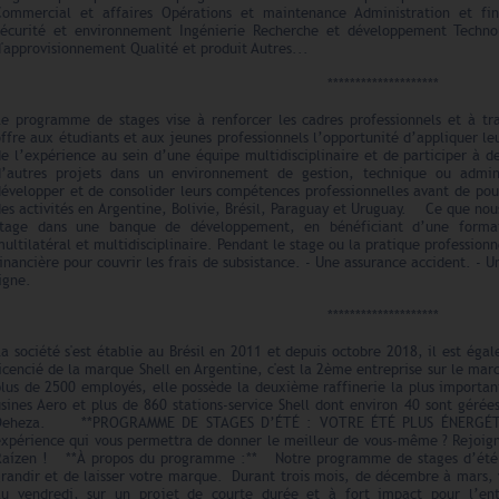
Commercial et affaires Opérations et maintenance Administration et fin
Sécurité et environnement Ingénierie Recherche et développement Technol
'approvisionnement Qualité et produit Autres...
********************
Le programme de stages vise à renforcer les cadres professionnels et à tra
ffre aux étudiants et aux jeunes professionnels l’opportunité d’appliquer l
e l’expérience au sein d’une équipe multidisciplinaire et de participer à de
d’autres projets dans un environnement de gestion, technique ou admi
développer et de consolider leurs compétences professionnelles avant de po
es activités en Argentine, Bolivie, Brésil, Paraguay et Uruguay. Ce que nous
stage dans une banque de développement, en bénéficiant d’une format
ultilatéral et multidisciplinaire. Pendant le stage ou la pratique profession
inancière pour couvrir les frais de subsistance. - Une assurance accident. 
ligne.
********************
a société s'est établie au Brésil en 2011 et depuis octobre 2018, il est éga
icencié de la marque Shell en Argentine, c'est la 2ème entreprise sur le mar
lus de 2500 employés, elle possède la deuxième raffinerie la plus importan
sines Aero et plus de 860 stations-service Shell dont environ 40 sont gérées
Deheza. **PROGRAMME DE STAGES D’ÉTÉ : VOTRE ÉTÉ PLUS ÉNERGÉTIQ
expérience qui vous permettra de donner le meilleur de vous-même ? Rejoig
Raízen ! **À propos du programme :** Notre programme de stages d’été v
randir et de laisser votre marque. Durant trois mois, de décembre à mars, v
au vendredi, sur un projet de courte durée et à fort impact pour l’en