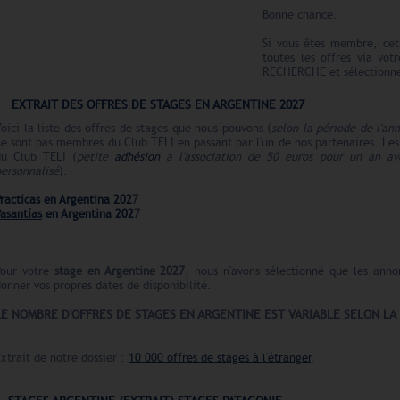
Bonne chance.
Si vous êtes membre, cet
toutes les offres via vot
RECHERCHE et sélectionnez
EXTRAIT DES OFFRES DE STAGES EN ARGENTINE 2027
oici la liste des offres de stages que nous pouvons (
selon la période de l'an
e sont pas membres du Club TELI en passant par l'un de nos partenaires. Le
du Club TELI (
petite
adhésion
à l'association de 50 euros pour un an ave
ersonnalisé
).
racticas en Argentina 202
7
asantías
en Argentina 202
7
Pour votre
stage en Argentine
2027
, nous n'avons sélectionné que les anno
onner vos propres dates de disponibilité.
LE N
O
MBRE
D'OFFRES
DE STAGES EN ARGENTINE EST VARIABLE SELON LA
xtrait de notre dossier :
10 000 offres de stages à l'étranger
.