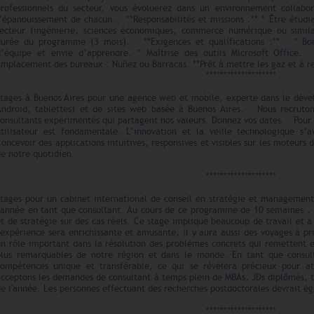
professionnels du secteur, vous évoluerez dans un environnement collabor
l’épanouissement de chacun. **Responsabilités et missions :** * Être étudia
secteur (ingénierie, sciences économiques, commerce numérique ou simila
durée du programme (3 mois). **Exigences et qualifications :** * Bon
d’équipe et envie d’apprendre. * Maîtrise des outils Microsoft Office
mplacement des bureaux : Nuñez ou Barracas. **Prêt à mettre les gaz et à re
********************
Stages à Buenos Aires pour une agence web et mobile, experte dans le déve
Android, tablettes) et de sites web basée à Buenos Aires. Nous recruton
consultants expérimentés qui partagent nos valeurs. Donnez vos dates. Pour
utilisateur est fondamentale. L’innovation et la veille technologique s’
oncevoir des applications intuitives, responsives et visibles sur les moteurs 
de notre quotidien.
********************
Stages pour un cabinet international de conseil en stratégie et managemen
l'année en tant que consultant. Au cours de ce programme de 10 semaines ,
t de stratégie sur des cas réels. Ce stage implique beaucoup de travail et 
'expérience sera enrichissante et amusante, il y aura aussi des voyages à 
n rôle important dans la résolution des problèmes concrets qui remettent e
plus remarquables de notre région et dans le monde. En tant que consul
compétences unique et transférable, ce qui se révélera précieux pour at
cceptons les demandes de consultant à temps plein de MBAs, JDs diplômés, ti
e l'année. Les personnes effectuant des recherches postdoctorales devrait é
********************