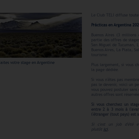
Le Club TELI diffuse toute
Prácticas en Argentina 202
Buenos Aires (3 millions 
partie des offres de stag
San Miguel de Tucuman, L
Buenos Aires, La Plata, Sa
tourisme.
aites votre stage en Argentine
Plus largement, si vous c
la page dédiée.
Si vous n'êtes pas membre
pas le devenir, voici un p
vous pouvez postuler sans 
autres offres sont réserv
Si vous cherchez un stag
entre 2 à 3 mois à l'av
l'étranger (tout pays) est 
Si c'est un job d'été 
plutôt
ici
.