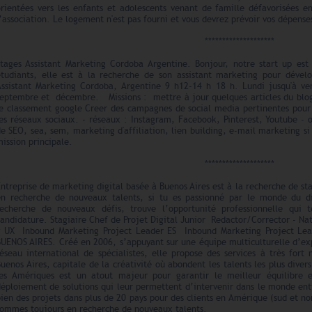
orientées vers les enfants et adolescents venant de famille défavorisées en
’association. Le logement n'est pas fourni et vous devrez prévoir vos dépense
********************
Stages Assistant Marketing Cordoba Argentine. Bonjour, notre start up es
étudiants, elle est à la recherche de son assistant marketing pour dévelo
Assistant Marketing Cordoba, Argentine 9 h12-14 h 18 h. Lundi jusqu'à ve
septembre et décembre. Missions : mettre à jour quelques articles du blog
le classement google Creer des campagnes de social media pertinentes pour
es réseaux sociaux. - réseaux : Instagram, Facebook, Pinterest, Youtube - ou
e SEO, sea, sem, marketing d'affiliation, lien building, e-mail marketing si
ission principale.
********************
ntreprise de marketing digital basée à Buenos Aires est à la recherche de st
en recherche de nouveaux talents, si tu es passionné par le monde du d
recherche de nouveaux défis, trouve l’opportunité professionnelle qui 
candidature. Stagiaire Chef de Projet Digital Junior Redactor/Corrector - 
y UX Inbound Marketing Project Leader ES Inbound Marketing Project 
BUENOS AIRES. Créé en 2006, s’appuyant sur une équipe multiculturelle d’e
éseau international de spécialistes, elle propose des services à très fort
uenos Aires, capitale de la créativité où abondent les talents les plus diver
les Amériques est un atout majeur pour garantir le meilleur équilibre e
éploiement de solutions qui leur permettent d’intervenir dans le monde enti
ien des projets dans plus de 20 pays pour des clients en Amérique (sud et no
sommes toujours en recherche de nouveaux talents.