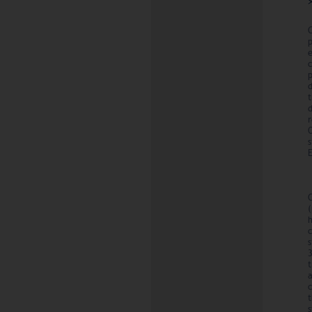
C
c
E
h
s
t
a