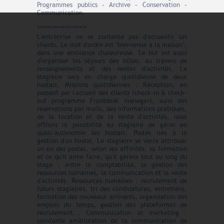
Programmes publics - Archive - Conservation -
Communication.
********************
L'entreprise ne se contente pas d'accueillir les
clients. Le mot d'ordre est "bienvenue à la maison",
dans une ambiance chaleureuse. Le but est aussi
d'organiser les séjours des hôtes, au travers de
renseignements et des ventes d'activités. Le
stagiaire sera en charge quotidienne de deux
hostals. Missions quotidiennes : Réception, en
passant par l'accueil des clients (check-in & check-
out programme Frontdesk manager), suivi des
réservations par mails, des informations pratiques,
de la location et de la vente d'activités, nous
offrons la possibilité au stagiaire de gérer en
quasi-autonomie les hostals. Postes liés à la
gestion d'un hostal. Le stagiaire se verra attribuer
un ou des postes, selon ses affinités, sa formation
et ce qu'il aime faire, qu'il gérera tout au long du
stage : entre la comptabilité, la gestion des
ressources humaines, la communication et la vente
d'activités. Ressources humaines : recrutement de
futurs stagiaires, tri des candidatures, entretiens,
formation des nouveaux arrivants, organisation des
emplois du temps, gestion des plateformes de
recrutement... Communication et marketing :
constante amélioration de la communication de