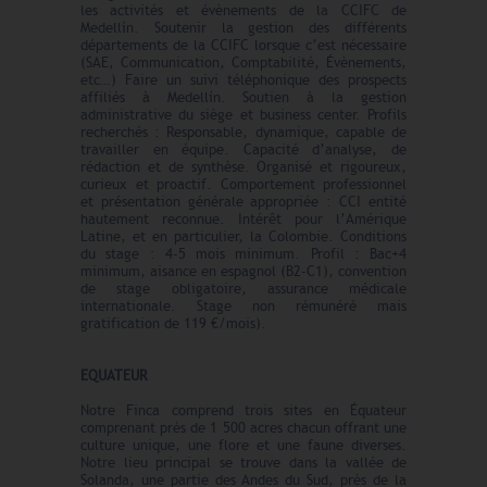
les activités et évènements de la CCIFC de
Medellín. Soutenir la gestion des différents
départements de la CCIFC lorsque c’est nécessaire
(SAE, Communication, Comptabilité, Évènements,
etc…) Faire un suivi téléphonique des prospects
affiliés à Medellín. Soutien à la gestion
administrative du siège et business center. Profils
recherchés : Responsable, dynamique, capable de
travailler en équipe. Capacité d’analyse, de
rédaction et de synthèse. Organisé et rigoureux,
curieux et proactif. Comportement professionnel
et présentation générale appropriée : CCI entité
hautement reconnue. Intérêt pour l’Amérique
Latine, et en particulier, la Colombie. Conditions
du stage : 4-5 mois minimum. Profil : Bac+4
minimum, aisance en espagnol (B2-C1), convention
de stage obligatoire, assurance médicale
internationale. Stage non rémunéré mais
gratification de 119 €/mois).
EQUATEUR
Notre Finca comprend trois sites en Équateur
comprenant près de 1 500 acres chacun offrant une
culture unique, une flore et une faune diverses.
Notre lieu principal se trouve dans la vallée de
Solanda, une partie des Andes du Sud, près de la