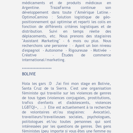
médicaments et de produits médicaux en
Argentine. TrazaFarma continue son
développement dans toute l’Amérique Latine.-
OptimoCamino : Solution logistique de géo-
positionnement qui optimise et reparti les colis en
fonction de différents critères logistiques et de
distribution. Suivi en temps réelle des
déplacements, etc. Nous prenons des stagiaires
"Assistant Marketing" - 6 mois ou plus. Nous
recherchons une personne : - Ayant un bon niveau
d'espagnol - Autonome - Rigoureuse - Motivée -
Créative - Études de commerce
international/marketing.
********************
BOLIVIE
Hola les gars :D J'ai fini mon stage en Bolivie,
Santa Cruz de la Sierra. C'est une organisation
féministe qui travaille sur les violences de genres
de tous types (violences conjugales, prostitutions,
trafics d'enfants et d'adolescents, violences
LGBTQI+, ...) Elle est actuellement à la recherche
de volontaires et/ou stagiaires: Avocat(e),
travailleurs/travailleuses sociales, psychologues,
politologues et/ou toutes personnes qui sont
intéressées par les questions de genres. Des gens
féministes (peu importe si vous êtes une femme ou