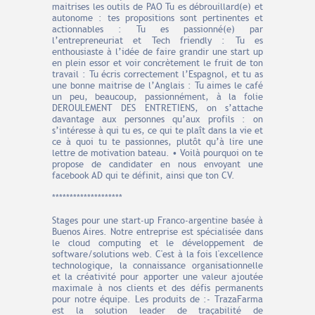
maitrises les outils de PAO Tu es débrouillard(e) et
autonome : tes propositions sont pertinentes et
actionnables : Tu es passionné(e) par
l’entrepreneuriat et Tech friendly : Tu es
enthousiaste à l’idée de faire grandir une start up
en plein essor et voir concrètement le fruit de ton
travail : Tu écris correctement l’Espagnol, et tu as
une bonne maitrise de l’Anglais : Tu aimes le café
un peu, beaucoup, passionnément, à la folie
DEROULEMENT DES ENTRETIENS, on s’attache
davantage aux personnes qu’aux profils : on
s’intéresse à qui tu es, ce qui te plaît dans la vie et
ce à quoi tu te passionnes, plutôt qu’à lire une
lettre de motivation bateau. • Voilà pourquoi on te
propose de candidater en nous envoyant une
facebook AD qui te définit, ainsi que ton CV.
********************
Stages pour une start-up Franco-argentine basée à
Buenos Aires. Notre entreprise est spécialisée dans
le cloud computing et le développement de
software/solutions web. C'est à la fois l'excellence
technologique, la connaissance organisationnelle
et la créativité pour apporter une valeur ajoutée
maximale à nos clients et des défis permanents
pour notre équipe. Les produits de :- TrazaFarma
est la solution leader de traçabilité de