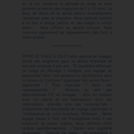
en ce qui concerne la période de stage et nous
pouvons accueillir des stagiaires de 2 à 12 mois. La
date de début et la durée seront mutuellement
convenues avec le stagiaire. Nous sommes ouverts
à la fois à temps partiel et des stages à temps
plein. Nous offrons un salaire horaire. Nous
couvrons également les déplacements des frais à
notre bureau.
********************
OFFRE DE STAGE A OSLO Cette agence de voyages
prend des stagiaires pour la saison hivernale et
estivale (environ 4 par an). Tu souhaites effectuer
un stage en Norvège ? Intégrer une équipe de
passionnés? Avoir une expérience significative dans
le milieu du tourisme ? Appliquer ton savoir-faire ?
Apprendre ? Être impliqué ? Avoir des
responsabilités ? Missions au sein des
départements FIT et Groupes : -être en contact
avec nos clients et nos fournisseurs -suivi des
réservations -prendre soin des rooming-lists -
préparation des documents de voyage -participer à
l’élaboration de notre brochure Attention : Notre
équipe basée à Oslo️ est francophone mais il est
impératif de parler anglais. Nous utilisons cette
langue quotidiennement. L’italien sera apprécié
également. Période de stage : de septembre à