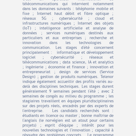
télécommunications qui intervient notamment
dans les domaines suivants : téléphonie mobile et
fixe ; Internet haut débit et fibre optique ;
réseaux 5G ; cybersécurité ; cloud et
infrastructures numériques ; Internet des objets
(IoT) ; intelligence artificielle et analyse de
données ; services numériques destinés aux
particuliers et aux entreprises ; recherche et
innovation dans les technologies de
communication. Les stages d'été concernent
principalement : informatique et développement
logiciel ; cybersécurité ; réseaux et
télécommunications ; data science, IA et analytics
; ingénierie ; économie et finance ; innovation et
entrepreneuriat ; design de services (Service
Design) ; gestion de produits numériques. Telenor
indique également accueillir des profils variés au-
delà des disciplines techniques. Les stages durent
généralement 9 semaines pendant l'été ; avec 2
semaines de congés au milieu du programme ; les
stagiaires travaillent en équipes pluridisciplinaires
sur des projets réels, encadrés par des experts de
l'entreprise. Les candidats recherchés sont :
étudiants en licence ou master ; bonne maîtrise de
l'anglais (le norvégien est un atout pour certains
projets) ; esprit d'équipe ; intérêt pour les
nouvelles technologies et l'innovation ; capacité à
résoudre des problèmes concrets. Le programme