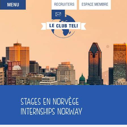
RECRUITERS
ESPACE MEMBRE
QUI SOMMES-NOUS
QUE CHERCHEZ-VOUS ?
NOS OFFRES PARTENAIRES
DEVENIR MEMBRE
STAGES EN NORVÈGE
INTERNSHIPS NORWAY