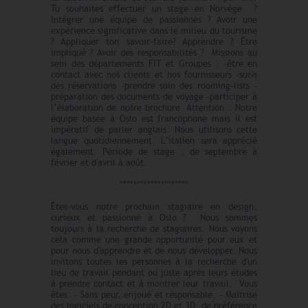
Tu souhaites effectuer un stage en Norvège ?
Intégrer une équipe de passionnés ? Avoir une
expérience significative dans le milieu du tourisme
? Appliquer ton savoir-faire? Apprendre ? Être
impliqué ? Avoir des responsabilités ? Missions au
sein des départements FIT et Groupes : -être en
contact avec nos clients et nos fournisseurs -suivi
des réservations -prendre soin des rooming-lists -
préparation des documents de voyage -participer à
l’élaboration de notre brochure Attention : Notre
équipe basée à Oslo️ est francophone mais il est
impératif de parler anglais. Nous utilisons cette
langue quotidiennement. L’italien sera apprécié
également. Période de stage : de septembre à
février et d'avril à août.
********************
Êtes-vous notre prochain stagiaire en design,
curieux et passionné à Oslo ? Nous sommes
toujours à la recherche de stagiaires. Nous voyons
cela comme une grande opportunité pour eux et
pour nous d'apprendre et de nous développer. Nous
invitons toutes les personnes à la recherche d'un
lieu de travail pendant ou juste après leurs études
à prendre contact et à montrer leur travail. Vous
êtes: - Sans peur, enjoué et responsable. - Maîtrise
des logiciels de conception 2D et 3D: de préférence