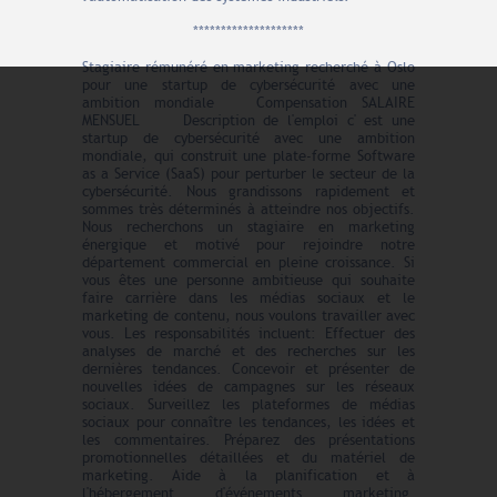
********************
Stagiaire rémunéré en marketing recherché à Oslo
pour une startup de cybersécurité avec une
ambition mondiale Compensation SALAIRE
MENSUEL Description de l'emploi c' est une
startup de cybersécurité avec une ambition
mondiale, qui construit une plate-forme Software
as a Service (SaaS) pour perturber le secteur de la
cybersécurité. Nous grandissons rapidement et
sommes très déterminés à atteindre nos objectifs.
Nous recherchons un stagiaire en marketing
énergique et motivé pour rejoindre notre
département commercial en pleine croissance. Si
vous êtes une personne ambitieuse qui souhaite
faire carrière dans les médias sociaux et le
marketing de contenu, nous voulons travailler avec
vous. Les responsabilités incluent: Effectuer des
analyses de marché et des recherches sur les
dernières tendances. Concevoir et présenter de
nouvelles idées de campagnes sur les réseaux
sociaux. Surveillez les plateformes de médias
sociaux pour connaître les tendances, les idées et
les commentaires. Préparez des présentations
promotionnelles détaillées et du matériel de
marketing. Aide à la planification et à
l'hébergement d'événements marketing.