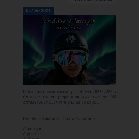
05/06/2026
Notre gros dossier spécial jobs d'hiver 2026/2027 à
l'étranger est en préparation
avec plus de
198
offres
(108 PAGES) dans plus de 15 pays...
Pays de destinations (sujet à évolution ) :
Allemagne
Argentine
Australie