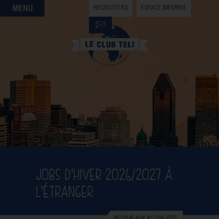
RECRUITERS
ESPACE MEMBRE
QUI SOMMES-NOUS
QUE CHERCHEZ-VOUS ?
NOS OFFRES PARTENAIRES
DEVENIR MEMBRE
JOBS D'HIVER 2026/2027 À
L'ÉTRANGER
RETOUR AUX ACTUALITÉS