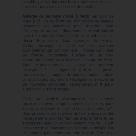
possibles, venez dans nos locaux ou écrivez-nous un
e-mail et nous serons heureux de discuter.
Auberge de jeunesse située à Nerja
(en bord de
mer) à 25 km de Torre del Mar proche de Malaga
recherche des personnes pour travailler dans
l’auberge et au bar. Nous sommes le seul endroit
pour les routards dans la belle ville balnéaire de
Nerja. Nous avons deux auberges étonnantes.
Venez participer à l'une de nos activités
quotidiennes qui comprennent : Paddle surf, saut
de falaise, randonnée fluviale et un trek
panoramique vers les grottes et la plage de Maro.
Alors rejoignez-nous et passez un moment
incroyable ! Logement gratuit et petite
rémunération... anglais de base demandé... idéal
si vous voulez apprendre l'espagnol et rencontrer
de nouvelles personnes, rejoignez-nous! Il peux
aussi s'agir aussi de stages.
C’est un
centre écotourisme
de services
touristiques avec camping, centre de loisirs, parc
aventure, restaurant, une “station de montagne”.
Nous proposons des activités de loisirs ainsi que des
hébergements pour les familles avec enfants et les
entreprises dans un environnement naturel. C'est
une entreprise innovante et dynamique dirigée par
des jeunes passionnés par leur travail. C'est une