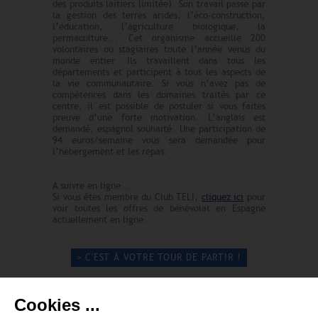
des produits laitiers limitée). Son travail passe par
la gestion des terres arides, l’éco-construction,
l’éducation, l’agriculture biologique, la
permaculture... Cet organisme accueille 200
volontaires ou stagiaires toute l’année venus du
monde entier. Ils travaillent dans tous les
départements et participent à tous les aspects de
la vie communautaire. Si vous n’avez pas de
compétences dans les domaines traités par ce
centre, il est possible de postuler si vous faites
preuve d’une forte motivation. L’anglais est
demandé, espagnol souhaité. Une participation de
94 euros/semaine vous sera demandée pour
l’hébergement et les repas.
A suivre en ligne...
Si vous êtes membre du Club TELI,
cliquez ici
pour
voir toutes les offres de bénévolat en Espagne
actuellement en ligne.
> C'EST À VOTRE TOUR DE PARTIR !
Cookies ...