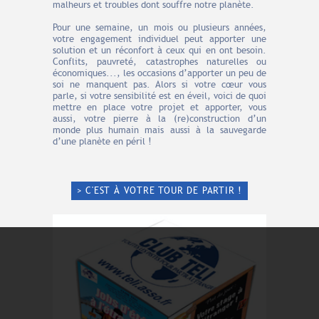
malheurs et troubles dont souffre notre planète.
Pour une semaine, un mois ou plusieurs années,
votre engagement individuel peut apporter une
solution et un réconfort à ceux qui en ont besoin.
Conflits, pauvreté, catastrophes naturelles ou
économiques..., les occasions d’apporter un peu de
soi ne manquent pas. Alors si votre cœur vous
parle, si votre sensibilité est en éveil, voici de quoi
mettre en place votre projet et apporter, vous
aussi, votre pierre à la (re)construction d’un
monde plus humain mais aussi à la sauvegarde
d’une planète en péril !
> C'EST À VOTRE TOUR DE PARTIR !