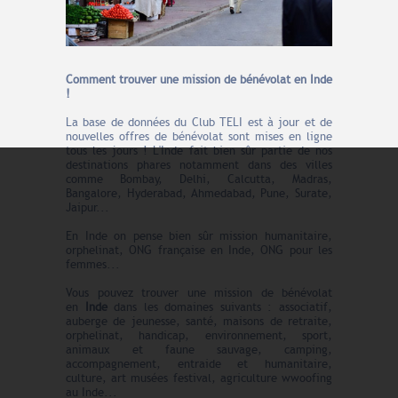
Comment trouver une mission de bénévolat en Inde
!
La base de données du Club TELI est à jour et de
nouvelles offres de bénévolat sont mises en ligne
tous les jours ! L'Inde fait bien sûr partie de nos
destinations phares notamment dans des villes
comme Bombay, Delhi, Calcutta, Madras,
Bangalore, Hyderabad, Ahmedabad, Pune, Surate,
Jaipur...
En Inde on pense bien sûr mission humanitaire,
orphelinat, ONG française en Inde, ONG pour les
femmes...
Vous pouvez trouver une mission de bénévolat
en
Inde
dans les domaines suivants : associatif,
auberge de jeunesse, santé, maisons de retraite,
orphelinat, handicap, environnement, sport,
animaux et faune sauvage, camping,
accompagnement, entraide et humanitaire,
culture, art musées festival, agriculture wwoofing
au Inde...