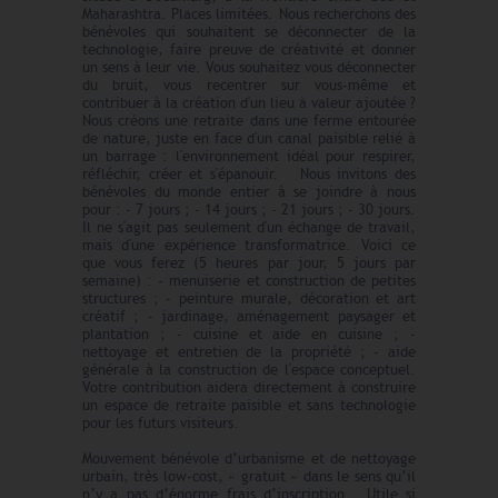
Maharashtra. Places limitées. Nous recherchons des
bénévoles qui souhaitent se déconnecter de la
technologie, faire preuve de créativité et donner
un sens à leur vie. Vous souhaitez vous déconnecter
du bruit, vous recentrer sur vous-même et
contribuer à la création d'un lieu à valeur ajoutée ?
Nous créons une retraite dans une ferme entourée
de nature, juste en face d'un canal paisible relié à
un barrage : l'environnement idéal pour respirer,
réfléchir, créer et s'épanouir. Nous invitons des
bénévoles du monde entier à se joindre à nous
pour : - 7 jours ; - 14 jours ; - 21 jours ; - 30 jours.
Il ne s'agit pas seulement d'un échange de travail,
mais d'une expérience transformatrice. Voici ce
que vous ferez (5 heures par jour, 5 jours par
semaine) : - menuiserie et construction de petites
structures ; - peinture murale, décoration et art
créatif ; - jardinage, aménagement paysager et
plantation ; - cuisine et aide en cuisine ; -
nettoyage et entretien de la propriété ; - aide
générale à la construction de l'espace conceptuel.
Votre contribution aidera directement à construire
un espace de retraite paisible et sans technologie
pour les futurs visiteurs.
Mouvement bénévole d’urbanisme et de nettoyage
urbain, très low-cost, « gratuit » dans le sens qu’il
n’y a pas d’énorme frais d’inscription. Utile si