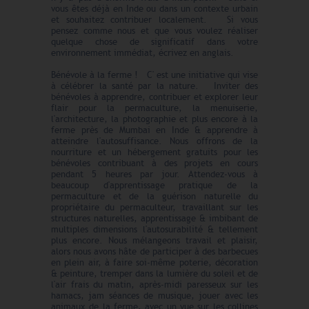
vous êtes déjà en Inde ou dans un contexte urbain
et souhaitez contribuer localement. Si vous
pensez comme nous et que vous voulez réaliser
quelque chose de significatif dans votre
environnement immédiat, écrivez en anglais.
Bénévole à la ferme ! C' est une initiative qui vise
à célébrer la santé par la nature. Inviter des
bénévoles à apprendre, contribuer et explorer leur
flair pour la permaculture, la menuiserie,
l'architecture, la photographie et plus encore à la
ferme près de Mumbai en Inde & apprendre à
atteindre l'autosuffisance. Nous offrons de la
nourriture et un hébergement gratuits pour les
bénévoles contribuant à des projets en cours
pendant 5 heures par jour. Attendez-vous à
beaucoup d'apprentissage pratique de la
permaculture et de la guérison naturelle du
propriétaire du permaculteur, travaillant sur les
structures naturelles, apprentissage & imbibant de
multiples dimensions l'autosurabilité & tellement
plus encore. Nous mélangeons travail et plaisir,
alors nous avons hâte de participer à des barbecues
en plein air, à faire soi-même poterie, décoration
& peinture, tremper dans la lumière du soleil et de
l'air frais du matin, après-midi paresseux sur les
hamacs, jam séances de musique, jouer avec les
animaux de la ferme, avec un vue sur les collines