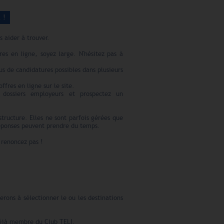
 !
s aider à trouver.
res en ligne, soyez large. N'hésitez pas à
lus de candidatures possibles dans plusieurs
ffres en ligne sur le site.
 dossiers employeurs et prospectez un
structure. Elles ne sont parfois gérées que
réponses peuvent prendre du temps.
 renoncez pas !
erons à sélectionner le ou les destinations
déjà membre du Club TELI.