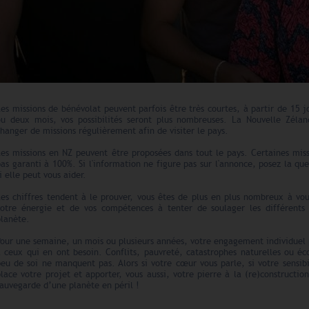
es missions de bénévolat peuvent parfois être très courtes, à partir de 15 j
ou deux mois, vos possibilités seront plus nombreuses. La Nouvelle Zélan
hanger de missions régulièrement afin de visiter le pays.
es missions en NZ peuvent être proposées dans tout le pays. Certaines miss
as garanti à 100%. Si l'information ne figure pas sur l'annonce, posez la qu
i elle peut vous aider.
Les chiffres tendent à le prouver, vous êtes de plus en plus nombreux à vo
votre énergie et de vos compétences à tenter de soulager les différents
planète.
our une semaine, un mois ou plusieurs années, votre engagement individuel 
à ceux qui en ont besoin. Conflits, pauvreté, catastrophes naturelles ou éc
eu de soi ne manquent pas. Alors si votre cœur vous parle, si votre sensibi
lace votre projet et apporter, vous aussi, votre pierre à la (re)construct
sauvegarde d’une planète en péril !