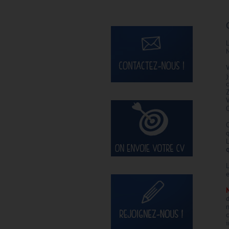
L
N
Q
L
e