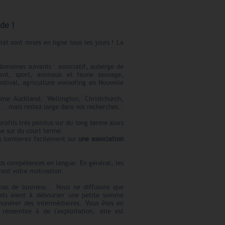
de !
at sont mises en ligne tous les jours ! La
domaines suivants : associatif, auberge de
ment, sport, animaux et faune sauvage,
stival, agriculture wwoofing en Nouvelle
me Auckland, Wellington, Christchurch,
.. mais restez large dans vos recherches.
fils très pointus sur du long terme alors
me sur du court terme.
ous tomberez facilement sur
une association
vos compétences en langue. En général, les
eront
votre motivation.
pas de business... Nous ne diffusons que
dats aient à débourser une petite somme
munérer des intermédiaires. Vous êtes en
 ressemble à de l'exploitation, elle est