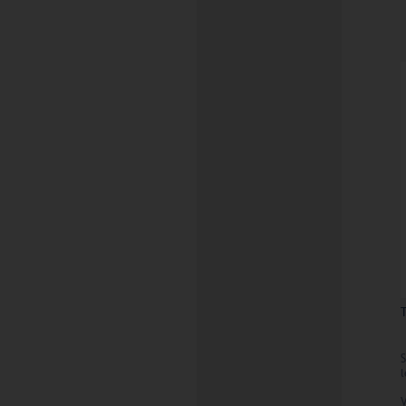
T
S
l