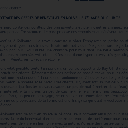
Bonne chance.
EXTRAIT DES OFFRES DE BENEVOLAT EN NOUVELLE ZÉLANDE DU CLUB TELI
Le parc abrite des gorilles, des orangs-outans et plein d'autres animaux s
'aéroport de Christchurch. Le parc propose des emplois et du bénévolat toute
Woofing à Kaikoura. Le travail consiste à aider Penny avec sa petite bout
angement, gérer des trucs sur le site internet), du ménage, du jardinage, la
4/5h par jour Vous aurez une chambre pour vous dans une belle maison v
ille, nourri bien sûr, wifi etc... C’est une dame hyper active, très gentil
être +. Végétarien & vegan welcome
Bénévolat possible toute l'année dans un centre équestre de Bay Of Island
ccueil des clients. Démonstration des notions de base à cheval pour les dé
avait une randonnée d’1 heure, une randonnée de 2 heures avec baignade à
oir. Selon le nombre et le niveau des clients, il y avait soit un soit deux gui
es chevaux (parfois les chevaux avaient un peu de mal à rentrer dans l’eau)
le matériel. À la maison, un peu de cuisine (même si je n’ai pas beaucoup
oint fort), un peu de nettoyage, de bricolage, de rénovation, de l’entreti
emme du propriétaire de la ferme est une française qui était wwoofeuse à l’o
Zélande.
énévolat loin de tout en Nouvelle Zélande. Peut convenir aussi pour un sta
ouvez faire du bénévolat dans un centre de repos et de conférence pour ceu
végétarien, de vivre en harmonie avec la nature. Adresse déjà testée par un