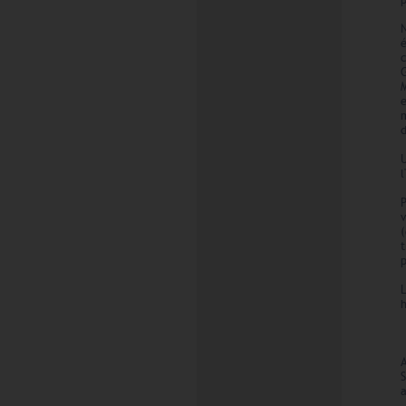
p
d
l
v
(
L
A