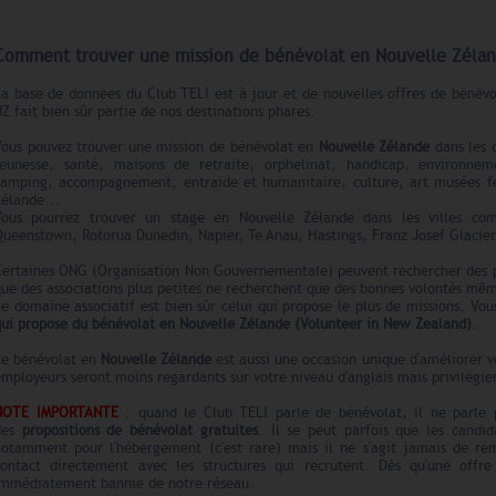
Comment trouver une mission de bénévolat en Nouvelle Zélan
a base de données du Club TELI est à jour et de nouvelles offres de bénévol
Z fait bien sûr partie de nos destinations phares.
Vous pouvez trouver une mission de bénévolat en
Nouvelle Zélande
dans les 
jeunesse, santé, maisons de retraite, orphelinat, handicap, environne
camping, accompagnement, entraide et humanitaire, culture, art musées fe
Zélande...
Vous pourrez trouver un stage en Nouvelle Zélande dans les villes com
ueenstown, Rotorua Dunedin, Napier, Te Anau, Hastings, Franz Josef Glacier.
Certaines ONG (Organisation Non Gouvernementale) peuvent rechercher des pro
que des associations plus petites ne recherchent que des bonnes volontés mê
e domaine associatif est bien sûr celui qui propose le plus de missions. V
qui propose du bénévolat en
Nouvelle Zélande (Volunteer in New Zealand).
Le bénévolat en
Nouvelle Zélande
est aussi une occasion unique d'améliorer 
mployeurs seront moins regardants sur votre niveau d'anglais mais
privilégi
NOTE IMPORTANTE
: quand le Club TELI parle de bénévolat, il ne parle 
des
propositions de bénévolat gratuites
. Il se peut parfois que les candi
notamment pour l'hébergement (c'est rare) mais il ne s'agit jamais de ré
contact directement avec les structures qui recrutent. Dès qu'une offre
immédiatement bannie de notre réseau.