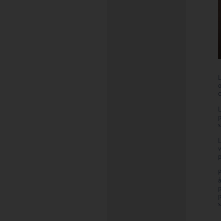
L
c
L
p
s
P
p
p