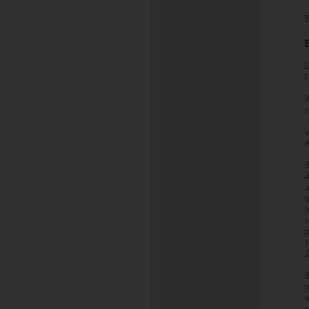
l
r
v
A
s
l
p
f
B
p