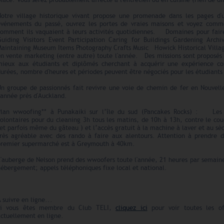
lace. Vous serez probablement affecté à l'entretien ou en cuisine (rien de dif
Notre village historique vivant propose une promenade dans les pages d'un
événements du passé, ouvrez les portes de vraies maisons et voyez comme
comment ils vaquaient à leurs activités quotidiennes. Domaines pour fair
Guiding Visitors Event Participation Caring for Buildings Gardening Arch
Maintaining Museum Items Photography Crafts Music Howick Historical Villag
en vente marketing (entre autre) toute l'année. Des missions sont proposés 
mieux aux étudiants et diplômés cherchant à acquérir une expérience con
urées, nombre d'heures et périodes peuvent être négociés pour les étudiants 
Un groupe de passionnés fait revivre une voie de chemin de fer en Nouvell
'année près d'Auckland.
Plan wwoofing** à Punakaiki sur l’île du sud (Pancakes Rocks) : Les p
olontaires pour du cleaning 3h tous les matins, de 10h à 13h, contre le cou
et parfois même du gâteau ) et l’accès gratuit à la machine à laver et au sèch
très agréable avec des rando à faire aux alentours. Attention à prendre d
premier supermarché est à Greymouth à 40km.
'auberge de Nelson prend des wwoofers toute l'année, 21 heures par semaine
hébergement; appels téléphoniques fixe local et national.
 suivre en ligne...
Si vous êtes membre du Club TELI,
cliquez ici
pour voir toutes les of
actuellement en ligne.