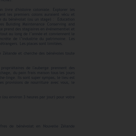
ficile).
 livre d'histoire coloniale. Explorer les
nt les premiers colons auraient vécu et
e du bénévolat (ou un stage) : Education
ives Building Maintenance Conserving and
e prend des stagiaires en événementiel et
tout au long de l’année et conviennent le
crète de l’industrie du patrimoine. Les
étrangers. Les places sont limitées.
e Zélande et cherche des bénévoles toute
ropriétaires de l'auberge prennent des
chage, du pain frais maison tous les jours
e-linge. Ils sont super sympas, le lieu est
es provisions de nourriture avec vous, le
 (ou environ 3 heures par jour) pour votre
fres de bénévolat en Nouvelle Zélande