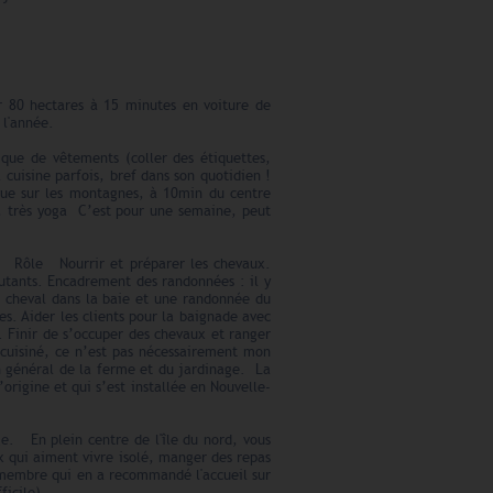
ur 80 hectares à 15 minutes en voiture de
 l'année.
ique de vêtements (coller des étiquettes,
 cuisine parfois, bref dans son quotidien !
ue sur les montagnes, à 10min du centre
le, très yoga C’est pour une semaine, peut
s. Rôle Nourrir et préparer les chevaux.
butants. Encadrement des randonnées : il y
 cheval dans la baie et une randonnée du
des. Aider les clients pour la baignade avec
. Finir de s’occuper des chevaux et ranger
 cuisiné, ce n’est pas nécessairement mon
en général de la ferme et du jardinage. La
rigine et qui s’est installée en Nouvelle-
ge. En plein centre de l'île du nord, vous
x qui aiment vivre isolé, manger des repas
 membre qui en a recommandé l'accueil sur