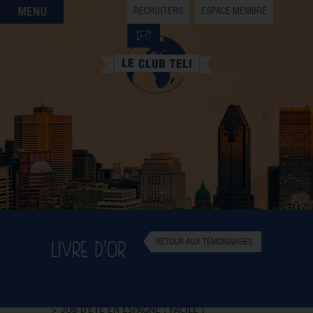
RECRUITERS
ESPACE MEMBRE
QUI SOMMES-NOUS
QUE CHERCHEZ-VOUS ?
NOS OFFRES PARTENAIRES
DEVENIR MEMBRE
LIVRE D'OR
RETOUR AUX TÉMOIGNAGES
JOB D'ÉTÉ EN ESPAGNE : FACILE !