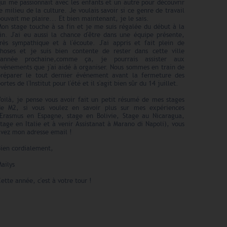
ui me passionnait avec les enfants et un autre pour découvrir
e milieu de la culture. Je voulais savoir si ce genre de travail
ouvait me plaire... Et bien maintenant, je le sais.
Mon stage touche à sa fin et je me suis régalée du début à la
fin. J'ai eu aussi la chance d'être dans une équipe présente,
très sympathique et à l'écoute. J'ai appris et fait plein de
choses et je suis bien contente de rester dans cette ville
l'année prochaine,comme ça, je pourrais assister aux
événements que j'ai aidé à organiser. Nous sommes en train de
préparer le tout dernier événement avant la fermeture des
ortes de l'Institut pour l'été et il s'agit bien sûr du 14 juillet.
Voilà, je pense vous avoir fait un petit résumé de mes stages
de M2, si vous voulez en savoir plus sur mes expériences
(Erasmus en Espagne, stage en Bolivie, Stage au Nicaragua,
tage en Italie et à venir Assistanat à Marano di Napoli), vous
avez mon adresse email !
Bien cordialement,
ailys
ette année, c'est à votre tour !