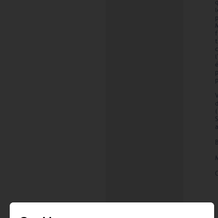
q
l
p
p
S
M
C