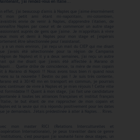
aintenant, j'ai rendez-vous en Italie...
En effet, j'ai beaucoup d'amis à Naples que j'aime énormément
et mon petit ami étant mi-napolitain, mi-colombien,
'avaistrès envie de venir à Naples, d'apprendre l'italien, de
connaître Naples par coeur et de commencer un autre stage
passionnant auprès de gens que j'aime. Je m'apprêtais à vivre
deux mois et demi à Naples pour mon stage et j'espérais
ortement être sélectionnée pour l'assistanat.
l y a un mois environ, j'ai reçu un mail du CIEP qui me disait
que j'avais été sélectionnée pour la région de Campania
région de Naples) et il y a deux semaines, j'ai reçu un autre
mail qui me disait que j'avais été affectée à Marano di
Napoli... Quelle drôle de coïncidence, la mère de mon copain
vit à Marano di Napoli !! Nous avons tous bien ri quand nous
avons su la nouvelle ! Destin ou pas ! Je suis très contente,
Marano est à 30/40 mn en transport en commun, je pourrais
onc continuer de vivre à Naples et je m'en réjouis ! Cette ville
st formidable !! Quant à mon stage, j'ai fait une candidature
pontanée à toutes les alliances françaises et institut français
d'Italie, le but étant de me rapprocher de mon copain et
aples est la seule qui m'a répondu positivement pour les dates
ue je demandais. J'étais prédestinée à aller à Naples... Rires.
Avec mon master RICI (Relations Interculturelles et
Coopération Internationale), je peux travailler dans ce genre
'institutions, c'est pourquoi j'ai souhaité faire deux stages, un