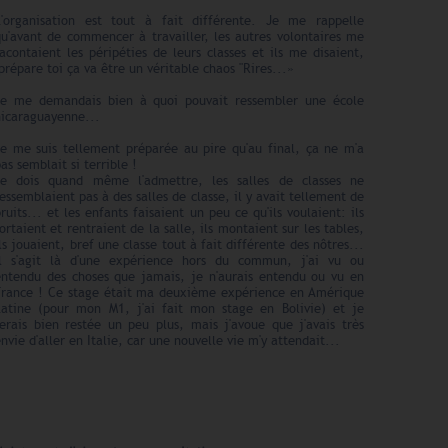
L'organisation est tout à fait différente. Je me rappelle
qu'avant de commencer à travailler, les autres volontaires me
acontaient les péripéties de leurs classes et ils me disaient,
prépare toi ça va être un véritable chaos "Rires...»
Je me demandais bien à quoi pouvait ressembler une école
nicaraguayenne...
Je me suis tellement préparée au pire qu'au final, ça ne m'a
as semblait si terrible !
Je dois quand même l'admettre, les salles de classes ne
essemblaient pas à des salles de classe, il y avait tellement de
ruits... et les enfants faisaient un peu ce qu'ils voulaient: ils
ortaient et rentraient de la salle, ils montaient sur les tables,
ls jouaient, bref une classe tout à fait différente des nôtres...
Il s'agit là d'une expérience hors du commun, j'ai vu ou
entendu des choses que jamais, je n'aurais entendu ou vu en
France ! Ce stage était ma deuxième expérience en Amérique
Latine (pour mon M1, j'ai fait mon stage en Bolivie) et je
serais bien restée un peu plus, mais j'avoue que j'avais très
nvie d'aller en Italie, car une nouvelle vie m'y attendait...