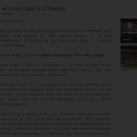
MES DEUX STAGES À L'ÉTRANGER
e
Mailys
onjour à tous,
oici le récit de mes deux stages à l'étranger en espérant qu'il
puisse vous inspirer et vous donner envie... , je suis
actuellement à Naples où je finis mon stage à l'Institut
rançais Napoli.
our mon M2, j'ai eu la chance de pouvoir faire deux stages
Juste avant, j'étais au Nicaragua où j'ai fait un autre stage
dans un domaine complètement différent, mais il s'agit d'un
domaine qui me passionne: l'éducation.
Grâce au Club TELI, j'ai postulé sur le site internet d’une
ssociation pour travailler avec des maternelles et c'est ce que
'ai fait : j'étais assistante dans une école et je travaillais dans
une classe avec des enfants adorables de 5 ans, c'était
vraiment génial.
'association a quatre écoles qui se situent dans des quartiers
pauvres de la ville, donc tous les volontaires, moi comprise,
nous nous sommes rendus dans des quartiers assez éloignés de
a ville, c'était à se demander s'il y avait vraiment une école au
in fond de la campagne. Et bien oui, il y avait bien une école.