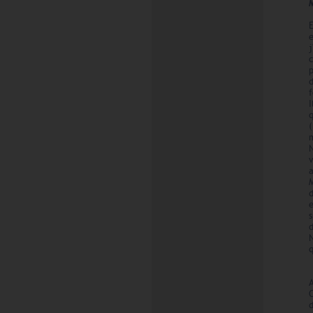
M
j
f
I
(
d
e
s
N
q
d