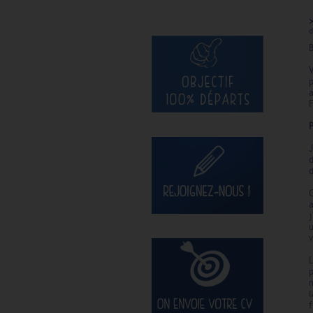
d
B
V
F
P
a
j
L
l
f