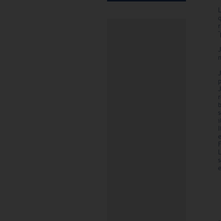
r
"
p
r
b
s
i
e