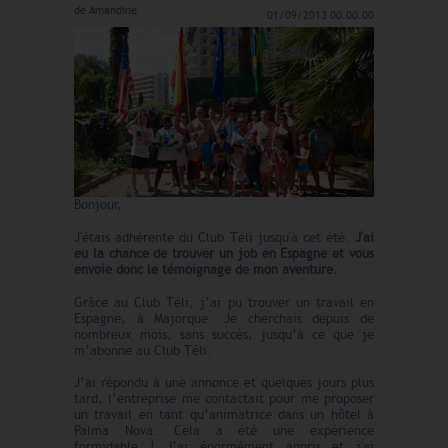
de
Amandine
01/09/2013 00:00:00
Bonjour,
J'étais adhérente du Club Téli jusqu'à cet été.
J'ai
eu la chance de trouver un job en Espagne et vous
envoie donc le témoignage de mon aventure.
Grâce au Club Téli, j’ai pu trouver un travail en
Espagne, à Majorque. Je cherchais depuis de
nombreux mois, sans succès, jusqu’à ce que je
m’abonne au Club Téli.
J’ai répondu à une annonce et quelques jours plus
tard, l’entreprise me contactait pour me proposer
un travail en tant qu’animatrice dans un hôtel à
Palma Nova. Cela a été une expérience
formidable ! J’ai énormément appris et j'ai