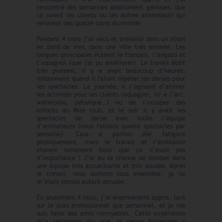
rencontré des personnes absolument géniales, que
ce soient les clients ou les autres animateurs qui
venaient des quatre coins du monde.
Pendant 4 mois j’ai vécu et travaillé dans un hôtel
en bord de mer, dans une ville très animée. Les
langues principales étaient le français, l’anglais et
l’espagnol (que j'ai pu améliorer). Le travail était
très prenant, il y a avait beaucoup d’heures,
notamment quand il fallait répéter les danses pour
les spectacles. La journée, il s’agissait d’animer
les activités pour les clients (aquagym, tir à l’arc,
waterpolo, pétanque…) ou de s’occuper des
enfants au Mini club, et le soir il y avait les
spectacles de danse avec toute l’équipe
d’animateurs (nous faisions quatre spectacles par
semaine). Cela a parfois été fatigant
physiquement, mais le travail et l’ambiance
étaient tellement bons que ça n’avait pas
d’importance ! J’ai eu la chance de tomber dans
une équipe très accueillante et très soudée. Après
le travail, nous sortions tous ensemble, je ne
m’étais jamais autant amusée.
En seulement 4 mois, j’ai énormément appris, tant
sur le plan professionnel que personnel, et je me
suis faite des amis incroyables. Cette expérience
m’a tellement plu que je pense fortement y