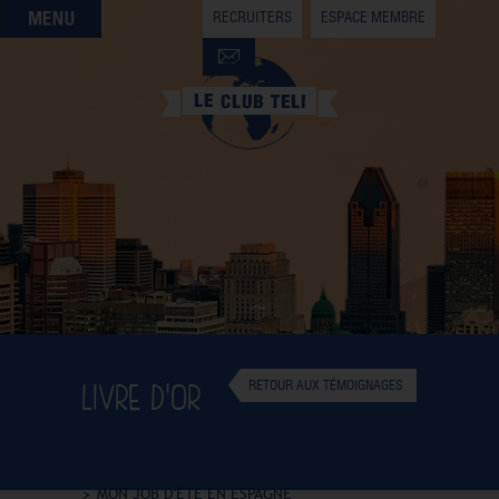
RECRUITERS
ESPACE MEMBRE
QUI SOMMES-NOUS
QUE CHERCHEZ-VOUS ?
NOS OFFRES PARTENAIRES
DEVENIR MEMBRE
LIVRE D'OR
RETOUR AUX TÉMOIGNAGES
MON JOB D'ÉTÉ EN ESPAGNE