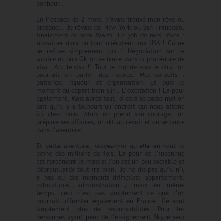
bonheur...
En l’espace de 2 mois, j’avais trouvé mon rêve ou
presque… Je rêvais de New York ou San Francisco,
finalement ce sera Miami. Le job de mes rêves :
travailler dans un tour opérateur aux USA ! Ca ne
se refuse simplement pas ! Négociation sur le
salaire et puis Ok on se lance dans la procédure de
visa… Ah, le visa !! Tout le monde vous le dira, on
pourrait en parler des heures. Mes conseils :
patience, rigueur et organisation. Et puis le
moment du départ bien sûr… L’excitation ! La peur
également. Mais après tout, si cela se passe mal on
sait qu’il y a toujours un endroit qui nous attend
ici chez nous. Alors on prend son courage, on
prépare ses affaires, on dit au revoir et on se lance
dans l’aventure.
Et cette aventure, croyez-moi qu’elle en vaut la
peine des millions de fois. La peur de l’inconnue
est forcément là mais si l’on est un peu sociable et
débrouillarde tout ira bien. Je ne dis pas qu’il n’y
a pas eu des moments difficiles: appartement,
colocataire, administration…, mais en même
temps, ceci n’est pas simplement ce que l’on
pourrait affronter également en France. Ce sont
simplement plus de responsabilités. Pour les
personnes ayant peur de l’éloignement Skype sera