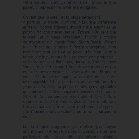
votre meilleur ami. En rentrant en France, je n’ai
pas eu l’impression d’avoir été éloignée.
On sent que le soleil et la plage détendent.
A part ça le travail à Miami ? Enorme différence
entre un patron français travaillant à Miami et un
patron français travaillant en France ! On sent que
le soleil et la plage détendent. J’avais la chance
de travailler sur Lincoln Road, South Beach. J’étais
à un "bloc" de la plage ! Petite entreprise, mon
boss était cool et tout se passa très bien! Il m’a
laissé partir plusieurs fois en week-end prolongé :
croisière dans les Bahamas, Nouvelle-Orléans, New
York ainsi que Chicago ! Voici les endroits que j’ai
eu la chance de visiter ! La vie à Miami… Et quelle
vie.. !!! Je pense que la qualité de vie est
incomparable ! Il y fait beau quasiment tous les
jours de l’année, la plage et des gens agréables
qui sourient ! Des magasins ouverts 7/7 jours,
24h/24. Ne parlons pas des clubs et bars ! Nous
sommes tout de même à Miami. Les meilleures
fêtes de ma vie. J’ai rencontré tellement de gens.
j’ai rencontré des personnes qui m’ont marquée à
vie…
En tant que stagiaire, je n’étais pas payée
énormément (il faut bien des concessions à un rêve
parfois…) du coup les promoteurs étaient