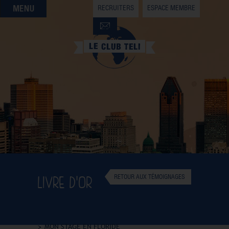
RECRUITERS
ESPACE MEMBRE
QUI SOMMES-NOUS
QUE CHERCHEZ-VOUS ?
NOS OFFRES PARTENAIRES
DEVENIR MEMBRE
LIVRE D'OR
RETOUR AUX TÉMOIGNAGES
MON STAGE EN FLORIDE