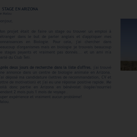
STAGE EN ARIZONA
e
Malou
onjour,
Mon projet était de faire un stage ou trouver un emploi à
l'étranger dans le but de parler anglais et d'appliquer mes
connaissances en Biologie. Pour cela, j'ai chercher dans
beaucoup d'organismes mais en biologie je trouvais beaucoup
de stages payants et vraiment pas donnés... et un ami m'a
arlé du Club Teli.
près deux jours de recherche dans la liste d'offres
, j'ai trouvé
une annonce dans un centre de biologie animale en Arizona.
J'ai déposé ma candidature (lettres de recommandation, CV et
ettre de motivation) et j'ai eu une réponse positive rapide. Me
voilà donc partie en Arizona en bénévolat (logée/nourrie)
pendant 2 mois puis 1 mois de voyage..
Super expérience et vraiment aucun problème!
Malou.