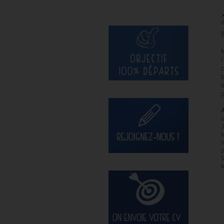
d
B
p
A
l