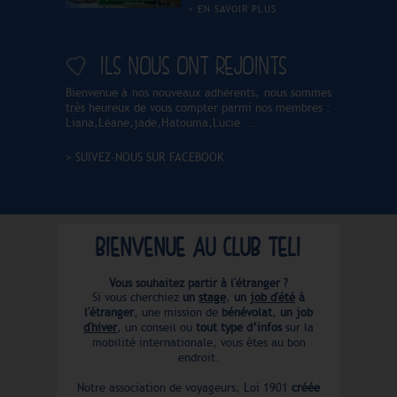
vous dénicher les meilleures
EN SAVOIR PLUS
offres de stages à pourvoir
pour 2026 2027. N'hésitez
pas à être large et cherchez
ILS NOUS ONT REJOINTS
dans plusieurs destinations
pour augmenter vos chances
dans les mois qui viennent et
Bienvenue à nos nouveaux adhérents, nous sommes
n'hésitez pas à commencer
vos recherches le plus tôt
très heureux de vous compter parmi nos membres :
possible, des offres de stages
Liana,Léane,jade,Hatouma,Lucie ...
pour fin 2026 et le premier
semestre 2027 sont déjà en
ligne. DOMAINES
SUIVEZ-NOUS SUR FACEBOOK
CONCERNÉS Agriculture,
élevage, environnement,
animaux, artisanat, climat,
industrie, finance,
assurances, marketing,
communication, ressources
BIENVENUE AU CLUB TELI
humaines, jeux vidéo,
informatique, IA, DATA,
télécom, management,
tourisme, hôtellerie et
Vous souhaitez partir à l'étranger ?
restauration, santé,
Si vous cherchiez
un
stage
,
un
job d'été
à
pharmacie, soin, services à la
l'étranger
, une mission de
bénévolat
,
un job
personne, animation, sport,
d'hiver
, un conseil ou
tout type d’infos
sur la
ONG, association, culture,
mobilité internationale, vous êtes au bon
musée, galerie, festival,
transport, import export,
endroit.
agroalimentaire, ingénierie,
média, édition, start-up,
Notre association de voyageurs, Loi 1901
créée
construction, bâtiment VRD,