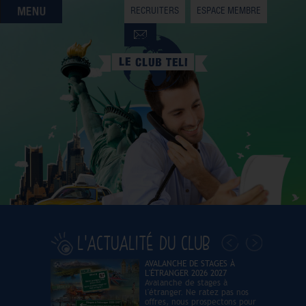
RECRUITERS
ESPACE MEMBRE
QUI SOMMES-NOUS
QUE CHERCHEZ-VOUS ?
NOS OFFRES PARTENAIRES
DEVENIR MEMBRE
L'ACTUALITÉ DU CLUB
AVALANCHE DE STAGES À
L'ÉTRANGER 2026 2027
Avalanche de stages à
l'étranger. Ne ratez pas nos
offres, nous prospectons pour