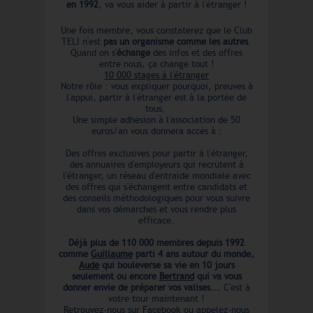
en 1992
, va vous aider à partir à l'étranger !
architecture, médias sociaux,
web, numérique, vente
commerce, mode, cinéma,
Une fois membre, vous constaterez que le Club
immobilier, conseils, gestion,
TELI n'est
pas un organisme comme les autres
.
enseignement, formation,
Quand on s'
échange
des infos et des offres
biologie, physique,
entre nous, ça change tout !
mathématique, immobilier...
En anglais : Internships
10 000 stages à l'étranger
abroad 2026 2027 ILS SONT
Notre rôle : vous expliquer pourquoi, preuves à
DEJA PARTIS ! Joséphine à
l'appui, partir à l'étranger est à la portée de
trouvé son stage à Madrid
tous.
dans l'événementiel et la
Une simple adhésion à l'association de 50
mode. Job d'été à Malte :
euros/an vous donnera accès à :
Lucie est arrivée ! Jules
part bientôt en Job d'été à
Malte : entraineur d'art
Des offres exclusives pour partir à l'étranger,
martial dans un centre aéré
des annuaires d'employeurs qui recrutent à
de foot Florian a reçu deux
l'étranger, un réseau d'entraide mondiale avec
propositions de stage au
des offres qui s'échangent entre candidats et
Japon. Nisserine a trouvé
des conseils méthodologiques pour vous suivre
son stage en Irlande juste à
dans vos démarches et vous rendre plus
temps. Honorine va partir
efficace.
en stage à Toronto
Mohamed trouve son stage
en Allemagne en une
Déjà plus de 110 000 membres depuis 1992
semaine. Jeanne a trouvé
comme
Guillaume
parti 4 ans autour du monde,
son stage en Espagne
Aude
qui bouleverse sa vie en 10 jours
Morgane va partir en job
seulement ou encore
Bertrand
qui va vous
d'été en Irlande Le email
donner envie de préparer vos valises...
C'est à
de Lisa en direct d'Islande.
votre tour maintenant !
Stage ingénieur à l'étranger.
C'est tout bon pour Mathieu
Retrouvez-nous sur
Facebook
ou appelez-nous