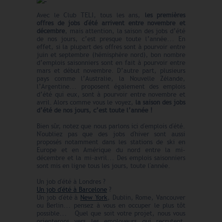
Avec le Club TELI, tous les ans,
les premières
offres de jobs d'été arrivent entre novembre et
décembre
, mais attention, la saison des jobs d’été
de nos jours, c’est presque toute l’année... En
effet, si la plupart des offres sont à pourvoir entre
juin et septembre (hémisphère nord), bon nombre
d’emplois saisonniers sont en fait à pourvoir entre
mars et début novembre. D’autre part, plusieurs
pays comme l’Australie, la Nouvelle Zélande,
l’Argentine... proposent également des emplois
d’été qui eux, sont à pourvoir entre novembre et
avril. Alors comme vous le voyez,
la saison des jobs
d’été de nos jours, c’est toute l’année !
Bien sûr, notez que nous parlons ici d'emplois d'été.
N'oubliez pas que des jobs d'hiver sont aussi
proposés notamment dans les stations de ski en
Europe et en Amérique du nord entre la mi-
décembre et la mi-avril... Des emplois saisonniers
sont mis en ligne tous les jours, toute l'année.
Un job d'été à Londres ?
Un job d'été à Barcelone
?
Un job d'été à
New York
, Dublin, Rome, Vancouver
ou Berlin... pensez à vous en occuper le plus tôt
possible...
Quel que soit votre projet, nous vous
orienterons vers les employeurs qui recrutent.