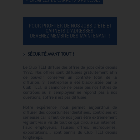
> EXEMPLES DE CARNETS D'ADRESSES
POUR PROFITER DE NOS JOBS D'ÉTÉ ET
CARNETS D'ADRESSES,
DEVENEZ MEMBRE DÈS MAINTENANT !
SÉCURITÉ AVANT TOUT !
Le Club TELI diffuse des offres de jobs d'été depuis
1992. Nos offres sont diffusées gratuitement afin
de pouvoir conserver un contrôle total de la
diffusion. Si l'entreprise a été black-listée par le
Club TELI, si l'annonce ne passe pas nos filtres de
contrôles ou si l'employeur ne répond pas à nos
questions, l'offre n'est pas diffusée.
Notre expérience nous permet aujourd'hui de
diffuser des opportunités identifiées, contrôlées et
sérieuses car il faut de nos jours être extrêmement
vigilant vis à vis de tout ce qui circule sur internet.
Faux employeurs, fausses offres, escroqueries,
exploitations... sont bannis du Club TELI depuis
longtemps.