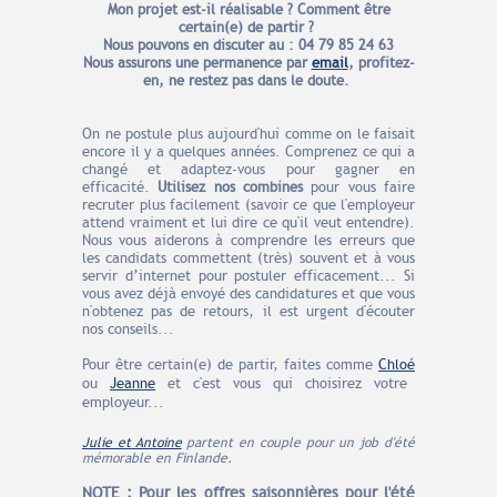
Mon projet est-il réalisable ? Comment être
certain(e) de partir ?
Nous pouvons en discuter au : 04 79 85 24 63
Nous assurons une permanence par
email
, profitez-
en, ne restez pas dans le doute.
On ne postule plus aujourd'hui comme on le faisait
encore il y a quelques années. Comprenez ce qui a
changé et adaptez-vous pour gagner en
efficacité.
Utilisez nos combines
pour vous faire
recruter plus facilement (savoir ce que l'employeur
attend vraiment et lui dire ce qu'il veut entendre).
Nous vous aiderons à comprendre les erreurs que
les candidats commettent (très) souvent et à vous
servir d’internet pour postuler efficacement... Si
vous avez déjà envoyé des candidatures et que vous
n'obtenez pas de retours, il est urgent d'écouter
nos conseils...
Pour être certain(e) de partir, faites comme
Chloé
ou
Jeanne
et c'est vous qui choisirez votre
employeur...
Julie et Antoine
partent en couple pour un job d'été
mémorable en Finlande.
NOTE : Pour les offres saisonnières pour l'été