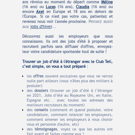
ans révolus au moment du départ
comme
Méline
(16 ans) ou
Lucas
(16 ans),
Claudia
(16 ans) ou
encore
Axel
en Europe et 18 ans en dehors de
l'Europe
. Si ce n'est pas votre cas, patientez et
Pensez aussi
revenez nous voir l'année prochaine.
aux
jobs d'hiver
...
Découvrez aussi les employeurs que nous
connaissons. Ils ont des jobs d'été à proposer et
recrutent parfois sans diffuser d'offres, envoyez-
leur votre candidature spontanée tout de suite !
Trouver un job d’été à l'étranger avec le Club Teli,
c’est simple, on vous a tout préparé :
les
offres
souvent exclusives que vous ne verrez
nulle part ailleurs (vous n'êtes plus des milliers à
postuler)
des
dossiers
(trouver un job d’été à l’étranger
en 2021, Jobs d’été au Royaume Uni, en Italie,
Espagne etc... avec toutes les adresses des
meilleurs recruteurs du moment)
des
conseils
(comment et quand postuler, votre
candidature, comment relancer les employeurs,
comment amener les employeurs à vous choisir
vous et personne d'autre, etc)
des
témoignages
, voyez ce que les autres ont
fait avant et faites comme eux !