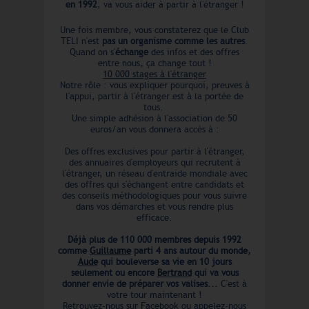
en 1992
, va vous aider à partir à l'étranger !
architecture, médias sociaux,
web, numérique, vente
commerce, mode, cinéma,
Une fois membre, vous constaterez que le Club
immobilier, conseils, gestion,
TELI n'est
pas un organisme comme les autres
.
enseignement, formation,
Quand on s'
échange
des infos et des offres
biologie, physique,
entre nous, ça change tout !
mathématique, immobilier...
En anglais : Internships
10 000 stages à l'étranger
abroad 2026 2027 ILS SONT
Notre rôle : vous expliquer pourquoi, preuves à
DEJA PARTIS ! Joséphine à
l'appui, partir à l'étranger est à la portée de
trouvé son stage à Madrid
tous.
dans l'événementiel et la
Une simple adhésion à l'association de 50
mode. Job d'été à Malte :
euros/an vous donnera accès à :
Lucie est arrivée ! Jules
part bientôt en Job d'été à
Malte : entraineur d'art
Des offres exclusives pour partir à l'étranger,
martial dans un centre aéré
des annuaires d'employeurs qui recrutent à
de foot Florian a reçu deux
l'étranger, un réseau d'entraide mondiale avec
propositions de stage au
des offres qui s'échangent entre candidats et
Japon. Nisserine a trouvé
des conseils méthodologiques pour vous suivre
son stage en Irlande juste à
dans vos démarches et vous rendre plus
temps. Honorine va partir
efficace.
en stage à Toronto
Mohamed trouve son stage
en Allemagne en une
Déjà plus de 110 000 membres depuis 1992
semaine. Jeanne a trouvé
comme
Guillaume
parti 4 ans autour du monde,
son stage en Espagne
Aude
qui bouleverse sa vie en 10 jours
Morgane va partir en job
seulement ou encore
Bertrand
qui va vous
d'été en Irlande Le email
donner envie de préparer vos valises...
C'est à
de Lisa en direct d'Islande.
votre tour maintenant !
Stage ingénieur à l'étranger.
C'est tout bon pour Mathieu
Retrouvez-nous sur
Facebook
ou appelez-nous