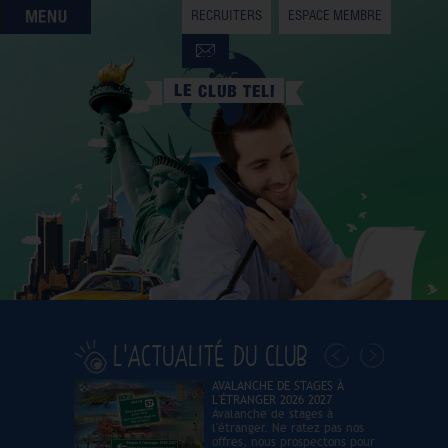
RECRUITERS
ESPACE MEMBRE
QUI SOMMES-NOUS
QUE CHERCHEZ-VOUS ?
NOS OFFRES PARTENAIRES
DEVENIR MEMBRE
L'ACTUALITÉ DU CLUB
AVALANCHE DE STAGES À
L'ÉTRANGER 2026 2027
Avalanche de stages à
l'étranger. Ne ratez pas nos
offres, nous prospectons pour