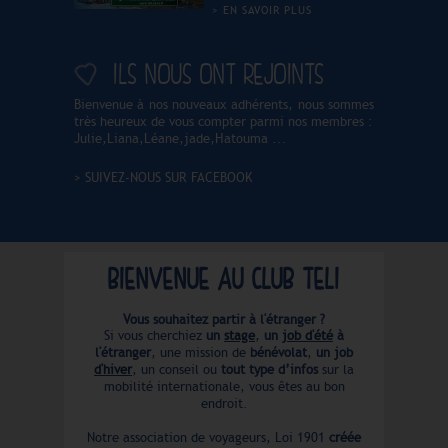
vous dénicher les meilleures
EN SAVOIR PLUS
offres de stages à pourvoir
pour 2026 2027. N'hésitez
pas à être large et cherchez
ILS NOUS ONT REJOINTS
dans plusieurs destinations
pour augmenter vos chances
dans les mois qui viennent et
Bienvenue à nos nouveaux adhérents, nous sommes
n'hésitez pas à commencer
vos recherches le plus tôt
très heureux de vous compter parmi nos membres :
possible, des offres de stages
Julie,Liana,Léane,jade,Hatouma ...
pour fin 2026 et le premier
semestre 2027 sont déjà en
ligne. DOMAINES
SUIVEZ-NOUS SUR FACEBOOK
CONCERNÉS Agriculture,
élevage, environnement,
animaux, artisanat, climat,
industrie, finance,
assurances, marketing,
communication, ressources
BIENVENUE AU CLUB TELI
humaines, jeux vidéo,
informatique, IA, DATA,
télécom, management,
tourisme, hôtellerie et
Vous souhaitez partir à l'étranger ?
restauration, santé,
Si vous cherchiez
un
stage
,
un
job d'été
à
pharmacie, soin, services à la
l'étranger
, une mission de
bénévolat
,
un job
personne, animation, sport,
d'hiver
, un conseil ou
tout type d’infos
sur la
ONG, association, culture,
mobilité internationale, vous êtes au bon
musée, galerie, festival,
transport, import export,
endroit.
agroalimentaire, ingénierie,
média, édition, start-up,
Notre association de voyageurs, Loi 1901
créée
construction, bâtiment VRD,