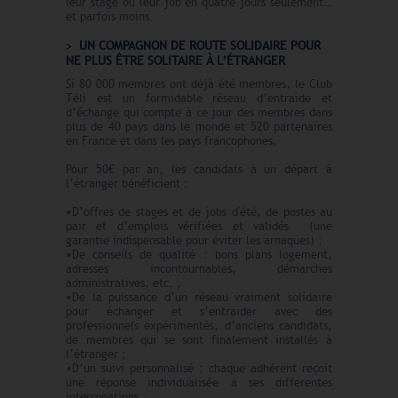
leur stage ou leur job en quatre jours seulement…
et parfois moins.
UN COMPAGNON DE ROUTE SOLIDAIRE POUR
NE PLUS ÊTRE SOLITAIRE À L’ÉTRANGER
Si 80 000 membres ont déjà été membres, le Club
Téli est un formidable réseau d’entraide et
d’échange qui compte à ce jour des membres dans
plus de 40 pays dans le monde et 520 partenaires
en France et dans les pays francophones,
Pour 50€ par an, les candidats à un départ à
l’étranger bénéficient :
•D’offres de stages et de jobs d'été, de postes au
pair et d’emplois vérifiées et validés (une
garantie indispensable pour éviter les arnaques) ;
•De conseils de qualité : bons plans logement,
adresses incontournables, démarches
administratives, etc. ;
•De la puissance d’un réseau vraiment solidaire
pour échanger et s’entraider avec des
professionnels expérimentés, d’anciens candidats,
de membres qui se sont finalement installés à
l’étranger ;
•D’un suivi personnalisé : chaque adhérent reçoit
une réponse individualisée à ses différentes
interrogations ;