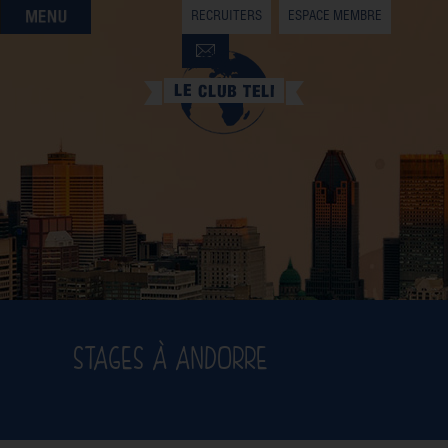
RECRUITERS
ESPACE MEMBRE
QUI SOMMES-NOUS
QUE CHERCHEZ-VOUS ?
NOS OFFRES PARTENAIRES
DEVENIR MEMBRE
STAGES À ANDORRE