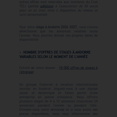
autres offres sont réservées aux membres du Club
TELI (
petite
adhésion
à l'association de 50 euros
pour un an avec mise à disposition du réseau et
suivi personnalisé
).
Pour votre
stage à Andorre 2026 2027
, nous n'avons
sélectionné que les annonces valables toute
l'année. Vous pourrez donner vos propres dates de
disponibilité.
N
O
MBRE
D'OFFRES
DE STAGES À ANDORRE
VARIABLES SELON LE MOMENT DE L'ANNÉE
Extrait de notre dossier :
10 000 offres de stages à
l'étranger
.
Un groupe financier à vocation internationale
recrute en Andorre Joignez-vous à une équipe
jeune et dynamique et faites partie d'une
entreprise en pleine croissance. Nous offrons
plusieurs stages de 4 à 12 semaines (maximum 24
semaines) pendant l'année ou pendant l'été.
Envoyez-nous votre demande et si nous avons des
places disponibles, nous vous informerons des