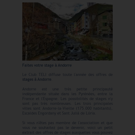
Faites votre stage à Andorre
Le Club TELI diffuse toute l'année des offres de
stages à Andorre
.
Andorre est une très petite principauté
indépendante située dans les Pyrénées, entre la
France et l'Espagne. Les possibilités de stages n'y
sont pas très nombreuses. Les trois principales
villes sont Andorre-la-Vieille (175.000 habitants),
Escaldes Engordany et Sant Juliá de Lória.
Si vous n'êtes pas membre de l'association et que
vous ne souhaitez pas le devenir, voici un petit
extrait des offres de stages auxquelles vous pouvez