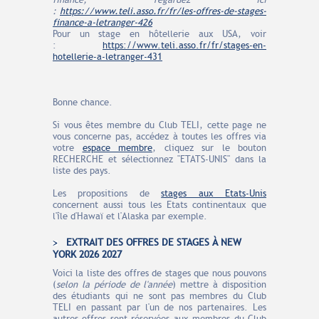
finance, regardez ici
:
https://www.teli.asso.fr/fr/les-offres-de-stages-
finance-a-letranger-426
Pour un stage en hôtellerie aux USA, voir
:
https://www.teli.asso.fr/fr/stages-en-
hotellerie-a-letranger-431
Bonne chance.
Si vous êtes membre du Club TELI, cette page ne
vous concerne pas, accédez à toutes les offres via
votre
espace membre
, cliquez sur le bouton
RECHERCHE et sélectionnez "ETATS-UNIS" dans la
liste des pays.
Les propositions de
stages aux Etats-Unis
concernent aussi tous les Etats continentaux que
l'île d'Hawaï et l'Alaska par exemple.
EXTRAIT DES OFFRES DE STAGES À NEW
YORK 2026 2027
Voici la liste des offres de stages que nous pouvons
(
selon la période de l'année
) mettre à disposition
des étudiants qui ne sont pas membres du Club
TELI en passant par l'un de nos partenaires. Les