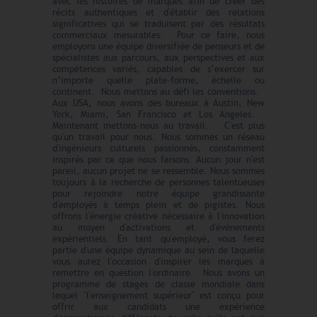
avec les histoires de marques afin de créer des
récits authentiques et d'établir des relations
significatives qui se traduisent par des résultats
commerciaux mesurables. Pour ce faire, nous
employons une équipe diversifiée de penseurs et de
spécialistes aux parcours, aux perspectives et aux
compétences variés, capables de s’exercer sur
n’importe quelle plate-forme, échelle ou
continent. Nous mettons au défi les conventions.
Aux USA, nous avons des bureaux à Austin, New
York, Miami, San Francisco et Los Angeles.
Maintenant mettons-nous au travail. C'est plus
qu'un travail pour nous. Nous sommes un réseau
d'ingénieurs culturels passionnés, constamment
inspirés par ce que nous faisons. Aucun jour n'est
pareil, aucun projet ne se ressemble. Nous sommes
toujours à la recherche de personnes talentueuses
pour rejoindre notre équipe grandissante
d'employés à temps plein et de pigistes. Nous
offrons l'énergie créative nécessaire à l'innovation
au moyen d'activations et d'événements
expérientiels. En tant qu'employé, vous ferez
partie d'une équipe dynamique au sein de laquelle
vous aurez l'occasion d'inspirer les marques à
remettre en question l'ordinaire. Nous avons un
programme de stages de classe mondiale dans
lequel "l'enseignement supérieur" est conçu pour
offrir aux candidats une expérience