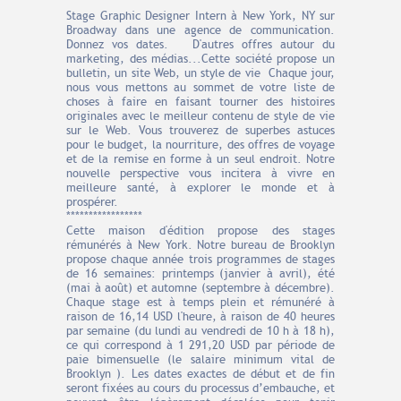
*****************
Stage Graphic Designer Intern à New York, NY sur
Broadway dans une agence de communication.
Donnez vos dates. D'autres offres autour du
marketing, des médias...Cette société propose un
bulletin, un site Web, un style de vie Chaque jour,
nous vous mettons au sommet de votre liste de
choses à faire en faisant tourner des histoires
originales avec le meilleur contenu de style de vie
sur le Web. Vous trouverez de superbes astuces
pour le budget, la nourriture, des offres de voyage
et de la remise en forme à un seul endroit. Notre
nouvelle perspective vous incitera à vivre en
meilleure santé, à explorer le monde et à
prospérer.
*****************
Cette maison d'édition propose des stages
rémunérés à New York. Notre bureau de Brooklyn
propose chaque année trois programmes de stages
de 16 semaines: printemps (janvier à avril), été
(mai à août) et automne (septembre à décembre).
Chaque stage est à temps plein et rémunéré à
raison de 16,14 USD l'heure, à raison de 40 heures
par semaine (du lundi au vendredi de 10 h à 18 h),
ce qui correspond à 1 291,20 USD par période de
paie bimensuelle (le salaire minimum vital de
Brooklyn ). Les dates exactes de début et de fin
seront fixées au cours du processus d’embauche, et