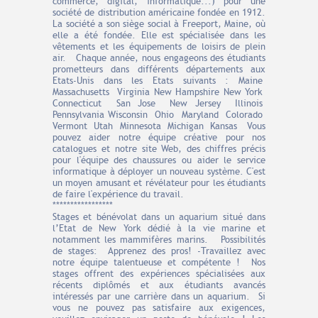
commerce, digital, informatique...) pour une
société de distribution américaine fondée en 1912.
La société a son siège social à Freeport, Maine, où
elle a été fondée. Elle est spécialisée dans les
vêtements et les équipements de loisirs de plein
air. Chaque année, nous engageons des étudiants
prometteurs dans différents départements aux
Etats-Unis dans les Etats suivants : Maine
Massachusetts Virginia New Hampshire New York
Connecticut San Jose New Jersey Illinois
Pennsylvania Wisconsin Ohio Maryland Colorado
Vermont Utah Minnesota Michigan Kansas Vous
pouvez aider notre équipe créative pour nos
catalogues et notre site Web, des chiffres précis
pour l'équipe des chaussures ou aider le service
informatique à déployer un nouveau système. C'est
un moyen amusant et révélateur pour les étudiants
de faire l'expérience du travail.
*****************
Stages et bénévolat dans un aquarium situé dans
l’Etat de New York dédié à la vie marine et
notamment les mammifères marins. Possibilités
de stages: Apprenez des pros! -Travaillez avec
notre équipe talentueuse et compétente ! Nos
stages offrent des expériences spécialisées aux
récents diplômés et aux étudiants avancés
intéressés par une carrière dans un aquarium. Si
vous ne pouvez pas satisfaire aux exigences,