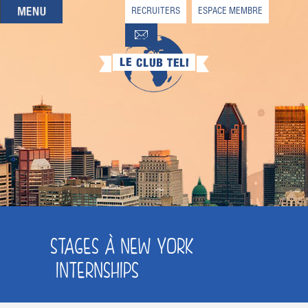
RECRUITERS
ESPACE MEMBRE
QUI SOMMES-NOUS
QUE CHERCHEZ-VOUS ?
NOS OFFRES PARTENAIRES
DEVENIR MEMBRE
STAGES À NEW YORK
INTERNSHIPS