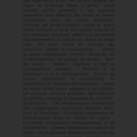
Une organisation à but non lucratif propose des
stages de printemps (dates à définir, autres
périodes parfois possibles) à une personne
responsable pour effectuer des tâches de bureau
quotidiennes telles que classer, enregistrer,
conserver des enregistrements, copier et autres
tâches similaires à l'aide d'un logiciel Internet et
d'un ordinateur personnel. Adhère aux procédures
organisationnelles et exécute les tâches en temps
voulu. Ce poste relève du directeur des
opérations. Devoirs et responsabilités: - Traiter
les appels téléphoniques entrants - Recherche sur
le développement de contenu de marque - Tenir
des dossiers / fichiers - Organiser et trier la
correspondance entrante - Procéder à la
photocopie et à la dactylographie - Fournir un
soutien administratif et administratif au
département de formation des entraîneurs - Toutes
les autres tâches seront adaptées à vos intérêts,
par exemple: relations publiques, administration
des affaires, coaching ou conception de sites Web.
Qualifications: - Des compétences en informatique
sont indispensables, notamment Microsoft Word,
Excel et PowerPoint - Excellentes compétences de
communication écrite et verbale en anglais -
Excellentes compétences interpersonnelles et de
collaboration - grandes compétences en gestion du
temps - La connaissance d'Adobe Creative Suite est