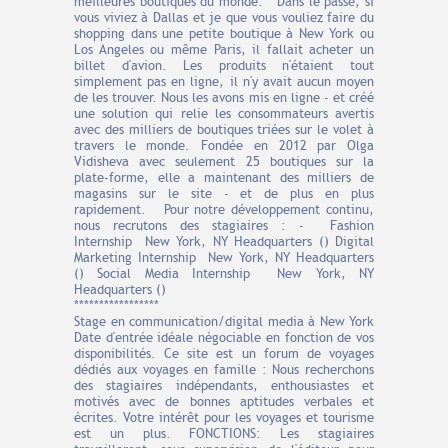
meilleures boutiques du monde. Dans le passé, si
vous viviez à Dallas et je que vous vouliez faire du
shopping dans une petite boutique à New York ou
Los Angeles ou même Paris, il fallait acheter un
billet d'avion. Les produits n'étaient tout
simplement pas en ligne, il n'y avait aucun moyen
de les trouver. Nous les avons mis en ligne - et créé
une solution qui relie les consommateurs avertis
avec des milliers de boutiques triées sur le volet à
travers le monde. Fondée en 2012 par Olga
Vidisheva avec seulement 25 boutiques sur la
plate-forme, elle a maintenant des milliers de
magasins sur le site - et de plus en plus
rapidement. Pour notre développement continu,
nous recrutons des stagiaires : - Fashion
Internship New York, NY Headquarters () Digital
Marketing Internship New York, NY Headquarters
() Social Media Internship New York, NY
Headquarters ()
*****************
Stage en communication/digital media à New York
Date d'entrée idéale négociable en fonction de vos
disponibilités. Ce site est un forum de voyages
dédiés aux voyages en famille : Nous recherchons
des stagiaires indépendants, enthousiastes et
motivés avec de bonnes aptitudes verbales et
écrites. Votre intérêt pour les voyages et tourisme
est un plus. FONCTIONS: Les stagiaires