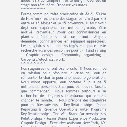
mode, l'art contemporain et le design. Ceci est un
stage non rémunéré. Proposez vos dates.
*****************
Ferme communautaire américaine située à 150 km
de New York recherche des stagiaires (2 à 3 par an)
entre le 15 février et le 15 novembre. Il faut avoir
déjà une expérience en milieu agricole, être
motivé, travailleur. Avoir des connaissances en
plantes médicinales est un atout. Anglais
demandé, connaissances en espagnol appréciées.
Les stagiaires sont nourris-logés sur place. elle
recherche aussi des personnes pour : - Fund raising
- Graphic design - Community organizing -
Carpentry/electrical work.
*****************
Nos stagiaires ne font pas le café !!! Nous sommes
en mission pour résoudre la crise de l'eau et
réinventer la charité pour une nouvelle génération.
Nous avons apporté l'eau potable à plus de 5
millions de personnes à ce jour, et nous ne faisons
que commencer. Nous sommes toujours à la
recherche de stagiaires talentueux qui veulent
changer le monde. Nous prenons des stagiaires
pour les rôles suivants : Key Relationships - Donor
Reporting & Revenue Operations Water Programs
Key Relationships - The Well Brand Partnerships Key
Relationships - Major Donor Experience Production
Graphic Design Executive Assistant New York, NY,