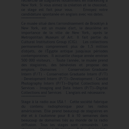
recherche de stagiaires notamment en marketing à
New York. Si vous aimez la création et le chocolat,
ce stage est fait pour vous. Envoyez votre
candidature spontanée en anglais avec vos dates.
*****************
Ce musée situé dans l'arrondissement de Brooklyn à
New York, est un musée d'art, le deuxième en
importance de la ville de New York, après le
Metropolitan Museum of Art. Il fait partie du
Cultural Institutions Group (CIG). Les collections
permanentes comprennent plus de 1,5 million
d'objets, de l'Égypte antique jusqu'aux périodes
contemporaines. Il accueille chaque année environ
500 000 visiteurs. - Toute l'année, le musée prend
des stagiaires, des bénévoles et propose des
emplois. Domaines : - Conservation Graduate
Intern (F/T) - Conservation Graduate Intern (F/T)
- Development Intern (P/T)—Development - Candid
Photography Intern (P/T)—Digital Collections and
Services - Imaging and Data Intern (P/T)—Digital
Collections and Services L'anglais est nécessaire.
*****************
Stage à la radio aux USA ! Cette société fabrique
du contenu radiophonique pour les radios
américaines. Elle prend beaucoup de stagiaires en
été et à l'automne pour 8 à 10 semaines dans
beaucoup de domaines liés au monde de la radio
diffusion. Tous les stages sont rémunérés. Les