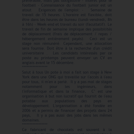
préférable, mais pas obligatoire - Intérêt pour le
football - Connaissance du football junior est un
atout Exigences de l'emploi: - Semaine de
travail de 15 heures. L'horaire est flexible, doit
être dans les heures de bureau (lundi-vendredi, 8h
à 16h) - Week-end et travail du soir (facultatif). Le
travail de fin de semaine implique des possibilités
de déplacement (frais de déplacement / repas /
hébergement entièrement payés). Ceci est un
stage non rémunéré. Cependant, une allocation
sera fournie. Doit être à la recherche d'un crédit
universitaire . Les candidats intéressés par ce
poste au printemps peuvent envoyer un CV en
anglais avant le 15 décembre.
*****************
Salut à tous Un pote à moi a fait son stage à New
York dans une ONG qui travaille sur l'accès à l'eau
pour tous, il m'en a parlé. Il y a pas mal de stages
notamment pour les ingénieurs, dans
l'informatique et dans la finance, C’ est une
organisation à but non lucratif qui fournit de l'eau
potable aux populations des pays en
développement. L'organisation a été fondée en
2006 et a permis de financer des projets dans 24
pays, Il y a pas aussi des jobs dans les mêmes
domaines.
*****************
Ce fabricant de chocolats est souvent à la