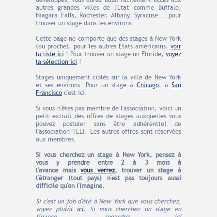
développés, vous aurez aussi facilement accès aux
autres grandes villes de l'Etat comme Buffalo,
Niagara Falls, Rochester, Albany, Syracuse... pour
trouver un stage dans les environs.
Cette page ne comporte que des stages à New York
(ou proche), pour les autres Etats américains,
voir
la liste ici
! Pour trouver un stage un Floride,
voyez
la sélection ici
!
Stages uniquement ciblés sur la ville de New York
et ses environs. Pour un stage à
Chicago
,
à
San
Francisco
c'est ici.
Si vous n'êtes pas membre de l'association, voici un
petit extrait des offres de stages auxquelles vous
pouvez postuler sans être adhérent(e) de
l'association TELI. Les autres offres sont réservées
aux membres.
Si vous cherchez un stage à New York, pensez à
vous y prendre entre 2 à 3 mois à
l'avance
mais
vous verrez
, trouver un stage à
l'étranger (tout pays) n'est pas toujours aussi
difficile qu'on l'imagine.
Si c'est un job d'été à New York que vous cherchez,
voyez plutôt
ici
.
Si vous cherchez un stage en