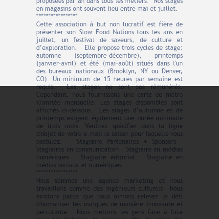
proposées par an dans tous les métiers. Nos stages
en magasins ont souvent lieu entre mai et juillet.
*****************
Cette association à but non lucratif est fière de
présenter son Slow Food Nations tous les ans en
juillet, un festival de saveurs, de culture et
d’exploration. Elle propose trois cycles de stage:
automne (septembre-décembre), printemps
(janvier-avril) et été (mai-août) situés dans l'un
des bureaux nationaux (Brooklyn, NY ou Denver,
CO). Un minimum de 15 heures par semaine est
requis. Les stages ne sont pas rémunérés.
Cependant, nous fournissons une carte de métro
illimitée mensuelle. Les stages disponibles sont
affichés ci-dessous. Les stages d’automne et de
printemps exigent également une durée minimale
de trois mois. Veuillez spécifier dans la ligne
d'objet de votre e-mail la saison pour laquelle vous
postulez. Stagiaire Partenaires + Sponsors
Stagiaires en communication Stagiaire en médias
numériques Stagiaire éditorial Stagiaire en
médias sociaux et numériques.
*****************
Nous sommes une agence marketing et nous
travaillons comme des ingénieurs culturels Nous
existons parce que nous aimons relever le défi
d'humaniser les marques de manière innovante et
percutante. Nous mettons les gens face à face