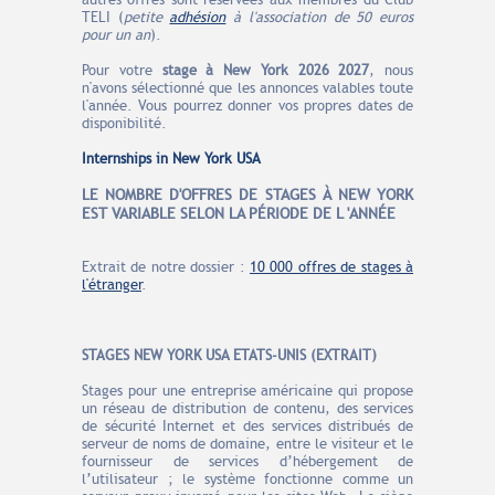
autres offres sont réservées aux membres du Club
TELI (
petite
adhésion
à l'association de 50 euros
pour un an
).
Pour votre
stage à New York
2026 2027
, nous
n'avons sélectionné que les annonces valables toute
l'année. Vous pourrez donner vos propres dates de
disponibilité.
Internships in New York USA
LE N
O
MBRE
D'OFFRES
DE STAGES À NEW YORK
EST VARIABLE SELON LA PÉRIODE DE L 'ANNÉE
Extrait de notre dossier :
10 000 offres de stages à
l'étranger
.
STAGES NEW YORK USA ETATS-UNIS (EXTRAIT)
Stages pour une entreprise américaine qui propose
un réseau de distribution de contenu, des services
de sécurité Internet et des services distribués de
serveur de noms de domaine, entre le visiteur et le
fournisseur de services d’hébergement de
l’utilisateur ; le système fonctionne comme un