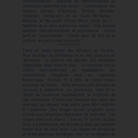
communication - Diplôme en communication ou
médiation culturelle (un atout) - Connaissance des
réseaux sociaux (Facebook; Twitter; Youtube;
Snapchat; Instagram) et de l'outil Wordpress -
Maîtrise de Microsoft Office (Word; Excel etc.) -
Maîtrise de la suite Adobe (un atout) - Très bonnes
qualités interpersonnelles et polyvalence - Grand
sens de l'organisation - Intérêt pour les arts et la
culture, en particulier musicale.
***************
Faire un stage auprès des animaux au Canada.
Pour un stage au printemps et en été, postuler en
décembre. La priorité est donnée aux candidats
disponibles deux mois et plus. La structure est un
centre nord-américain de réadaptation des
mammifères indigènes basé en Colombie
Britannique. Environ 75 à 80% de notre travail
concerne les bébés. Nous sommes très occupés de
mi-mars à septembre. Le printemps, l'été et le
début de l'automne représentent la majorité de
nos admissions. L’hiver est consacré aux soins des
animaux qui étaient trop petits pour être relâchés
à l’automne. Des stages seront proposés toute
l'année aux personnes intéressées et motivées. Les
stages d'été sont d'avril / mai au 31 juillet ou plus
tard. La préférence est donnée à ceux qui peuvent
rester plus de deux mois. Les stages de printemps
et d’été sont très demandés. Pour un formulaire de