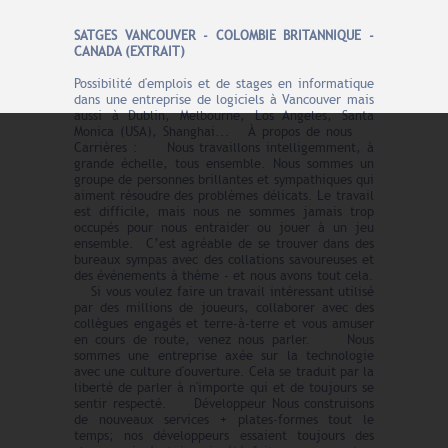
SATGES VANCOUVER - COLOMBIE BRITANNIQUE -
CANADA (EXTRAIT)
Possibilité d'emplois et de stages en informatique
dans une entreprise de logiciels à Vancouver mais
aussi à Dublin, Melbourne, Los Angeles, Santa
Monica (USA), Shanghai... À propos de nous
Carrières : Nous travaillons intelligemment, à
grande échelle, tous ensemble. Nous sommes un
groupe de personnes brillantes et sympathiques qui
aiment résoudre des problèmes délicats. Le travail
est difficile, mais nous ne sommes jamais trop
occupés pour nous entraider ou jouer à un jeu
ensemble. C’est agréable de se trouver dans des
bureaux sympas avec des collations savoureuses et
des événements à thème - et nous avons tout cela.
Si vous voulez faire un travail intéressant utilisé
par des millions de joueurs, collaborer avec des
collègues engagés et terre-à-terre et vous amuser
en cours de route, venez nous parler. Nous
sommes une entreprise axée sur la technologie
avec une culture d'ouverture. Cela se traduit par la
liberté de parler à n'importe qui et de toujours se
sentir respecté. Développeur Nous construisons
de nouveaux services + plates-formes tout le
temps; nos développeurs essaient toujours des