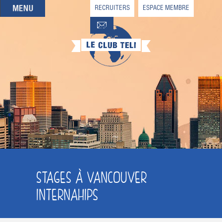
RECRUITERS
ESPACE MEMBRE
QUI SOMMES-NOUS
QUE CHERCHEZ-VOUS ?
NOS OFFRES PARTENAIRES
DEVENIR MEMBRE
STAGES À VANCOUVER
INTERNAHIPS