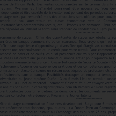
rédaction de rapports SIG. Vous travaillerez dans un petit bureau au sein
centre de Phnom Penh. Des visites occasionnelles sur le terrain dans l
Vietnam, Myanmar et Thaïlande) pourraient être nécessaires. Vous de
indépendante et être capable de travailler seul pendant des périodes au b
Le stage n'est pas rémunéré mais des allocations sont offertes pour couvrir
compris le vol aller-retour en classe économique vers le Cambodg
subsistance/déplacement/visa locaux, etc. Processus de demande Pour postu
tre déposées en utilisant le formulaire standard de candidature au groupe dis
********************
Programme de stages Offrir des opportunités de stages aux étudiants acq
carrières en banque commerciale et en assurance. Nous croyons qu'il est i
d'offrir une expérience d'apprentissage diversifiée qui élargit vos connais
recevrez une reconnaissance et un crédit pour votre travail. Vous commencer
composé de pairs et de collègues aussi passionnés que vous par l’apprenti
de stages est ouvert aux jeunes talents du monde entier pour rejoindre 
Allocation mensuelle Assurance : Caisse Nationale de Sécurité Sociale (NSS
'achèvement Acquérir des expériences pratiques et des compétences spécifiq
ormations en classe Construire un réseau avec l'équipe de professionnels et 
professionnels dans la banque Possibilités d'occuper un emploi à temps p
niversitaire ou jeune diplômé Durée : 3 ou 6 mois Lieu de travail : succur
uvrable : du lundi au vendredi comment s'inscrire Veuillez envoyer votre l
n anglais par e-mail : careers@phillipbank.com.kh Remarque : Nous regretto
soient contactés pour un entretien. La demande et les documents ne seront
veuillez contacter notre équipe du Programme Jeunes Talents
********************
Offre de stage communication / business development. Stage pour 6 mois 
être (médecine traditionnelle, spa, pilates...) à Phnom Penh au Cambodg
asseur-kinésithérapeute installé au Cambodge depuis plus de 25 ans, propos