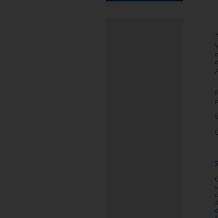
V
n
p
p
E