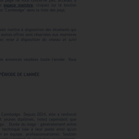
te page ne vous concerne pas, accédez à
re
espace membre
, cliquez sur le bouton
z "
Cambodge
" dans la liste des pays.
née
) mettre à disposition des étudiants qui
s autres offres sont réservées aux membres
c mise à disposition du réseau et suivi
es annonces valables toute l'année. Vous
PÉRIODE DE L'ANNÉE
u Cambodge. Depuis 2024, elle a renforcé
et jeunes diplômés, notez cependant que
odge. Durée du stage : généralement entre
 technique liée à leur poste ainsi qu'un
 en équipe, professionnalisme). Soutien