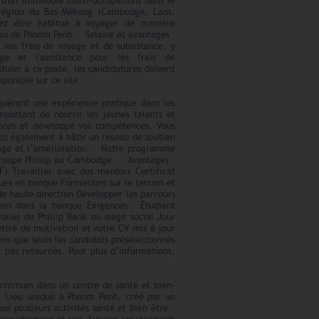
 d'un immeuble multi-occupations dans le
a région du Bas-Mékong (Cambodge, Laos,
vez être habitué à voyager de manière
ureau de Phnom Penh. Salaire et avantages
 vos frais de voyage et de subsistance, y
e et l'assistance pour les frais de
ler à ce poste, les candidatures doivent
ponible sur ce site.
uérant une expérience pratique dans les
mportant de nourrir les jeunes talents et
sances et développe vos compétences. Vous
ez également à bâtir un réseau de soutien
ssage et l’amélioration. Notre programme
le Groupe Phillip au Cambodge. Avantages
F) Travailler avec des mentors Certificat
ues en banque Formations sur le terrain et
de haute direction Développer les parcours
lein dans la banque Exigences : Étudiant
sales de Phillip Bank ou siège social Jour
ettre de motivation et votre CV mis à jour
ns que seuls les candidats présélectionnés
 pas retournés. Pour plus d’informations,
minimum dans un centre de santé et bien-
e. Lieu unique à Phnom Penh, créé par un
e plusieurs activités santé et bien être :