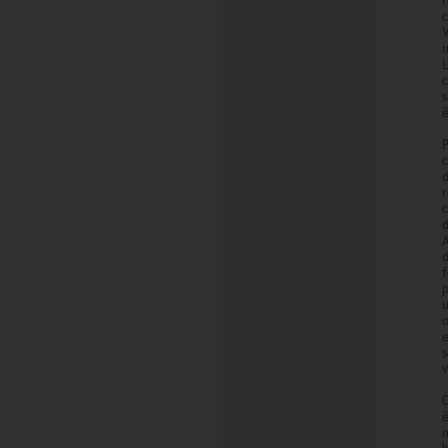
ê
d
f
u
o
e
m