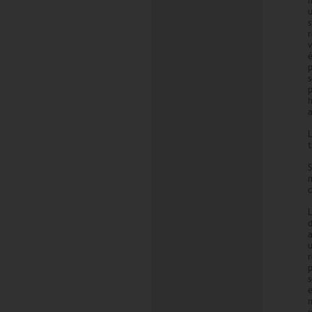
a
t
c
a
s
e