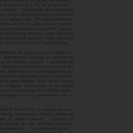
 santé/accident et un soutien au logement.
poste permanent à la fin du programme.
 secteurs : Technologies de l'information
èle Centre d'appels Caissiers et opérations
es La banque peut être particulièrement
 Asie du Sud-Est ; des stages en fintech,
ans un environnement anglophone. Langlais
chey Battambang Kampong Cham Kampong
 Kiri Phnom Penh Preah Vihear Prey Veng
tdar Meanchey Kep Pailin Tboung Khmum.
ièrement des stages pour les étudiants et
l’apprentissage pratique, le mentorat et
e et les fonctions support. Les étudiants
Participer à des projets concrets et à des
eurs. Bénéficier d’un accompagnement par
ibilité à temps plein (lundi au vendredi,
re ou jeune diplômé. Avoir un bon niveau
sprit d’équipe, d’autonomie et de bonnes
orate Communications Front Office Agent
candidatures se font généralement via un
 situé à Phnom Penh. Il emploie plusieurs
rketing, informatique, finance, ressources
iants et jeunes diplômés Il propose un
 diplômés et aux candidats souhaitant
u divertissement. Le programme prévoit :