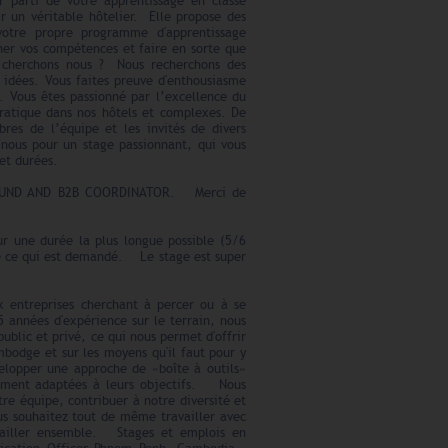
r parti de votre apprentissage en classe
r un véritable hôtelier. Elle propose des
 votre propre programme d'apprentissage
ner vos compétences et faire en sorte que
ui cherchons nous ? Nous recherchons des
 idées. Vous faites preuve d'enthousiasme
. Vous êtes passionné par l’excellence du
pratique dans nos hôtels et complexes. De
bres de l’équipe et les invités de divers
 nous pour un stage passionnant, qui vous
 et durées.
NBOUND AND B2B COORDINATOR. Merci de
ur une durée la plus longue possible (5/6
de ce qui est demandé. Le stage est super
ux entreprises cherchant à percer ou à se
 années d'expérience sur le terrain, nous
ublic et privé, ce qui nous permet d'offrir
bodge et sur les moyens qu'il faut pour y
velopper une approche de «boîte à outils»
quement adaptées à leurs objectifs. Nous
re équipe, contribuer à notre diversité et
ous souhaitez tout de même travailler avec
vailler ensemble. Stages et emplois en