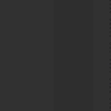
k
i
d
c
l
e
c
N
p
d