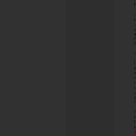
f
(
p
f
m