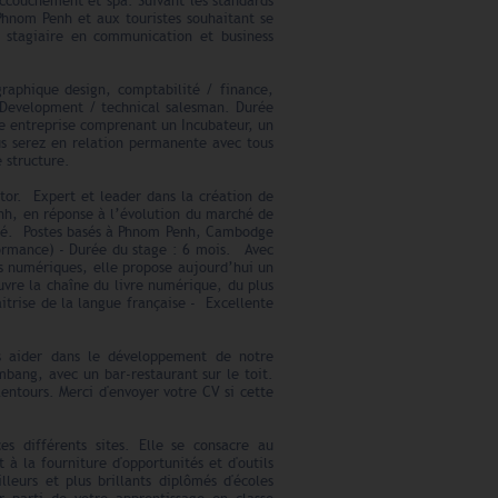
accouchement et spa. Suivant les standards
 Phnom Penh et aux touristes souhaitant se
n stagiaire en communication et business
phique design, comptabilité / finance,
s Development / technical salesman. Durée
une entreprise comprenant un Incubateur, un
us serez en relation permanente avec tous
 structure.
tor. Expert et leader dans la création de
nh, en réponse à l’évolution du marché de
ciété. Postes basés à Phnom Penh, Cambodge
formance) - Durée du stage : 6 mois. Avec
s numériques, elle propose aujourd’hui un
uvre la chaîne du livre numérique, du plus
trise de la langue française - Excellente
s aider dans le développement de notre
bang, avec un bar-restaurant sur le toit.
lentours. Merci d'envoyer votre CV si cette
es différents sites. Elle se consacre au
à la fourniture d'opportunités et d'outils
leurs et plus brillants diplômés d'écoles