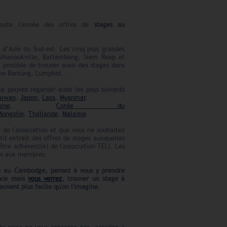
toute l'année des offres de
stages au
d’Asie du Sud-est. Les cinq plus grandes
Sihanoukville, Battambang, Siem Reap et
 possible de trouver aussi des stages dans
mme Banlung, Lumphat...
us pouvez regarder aussi les pays suivants
aiwan
,
Japon
,
Laos
,
Myanmar
,
ine
,
Corée du
Mongolie
,
Thaïlande
,
Malaisie
.
 de l'association et que vous ne souhaitez
etit extrait des offres de stages auxquelles
être adhérent(e) de l'association TELI. Les
ées aux membres.
ge au Cambodge
, pensez à vous y prendre
ance
mais
vous verrez
, trouver un stage à
souvent plus facile qu'on l'imagine.