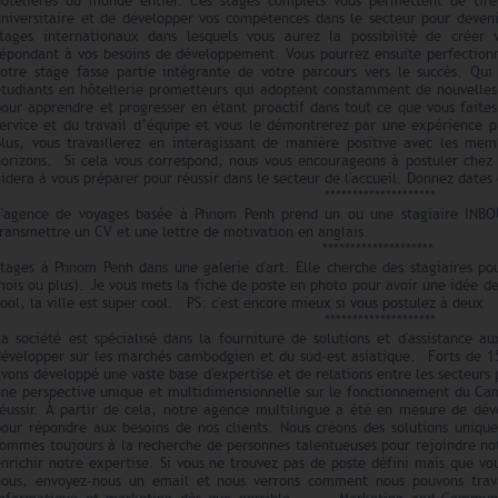
hôtelières du monde entier. Ces stages complets vous permettent de tire
universitaire et de développer vos compétences dans le secteur pour deveni
stages internationaux dans lesquels vous aurez la possibilité de créer
répondant à vos besoins de développement. Vous pourrez ensuite perfection
votre stage fasse partie intégrante de votre parcours vers le succès. Q
étudiants en hôtellerie prometteurs qui adoptent constamment de nouvelles
pour apprendre et progresser en étant proactif dans tout ce que vous faites
service et du travail d’équipe et vous le démontrerez par une expérience 
plus, vous travaillerez en interagissant de manière positive avec les mem
horizons. Si cela vous correspond, nous vous encourageons à postuler chez
idera à vous préparer pour réussir dans le secteur de l'accueil. Donnez dates
********************
L'agence de voyages basée à Phnom Penh prend un ou une stagiaire I
ransmettre un CV et une lettre de motivation en anglais.
********************
Stages à Phnom Penh dans une galerie d'art. Elle cherche des stagiaires po
mois ou plus). Je vous mets la fiche de poste en photo pour avoir une idée 
ool, la ville est super cool. PS: c'est encore mieux si vous postulez à deux
********************
La société est spécialisé dans la fourniture de solutions et d'assistance a
développer sur les marchés cambodgien et du sud-est asiatique. Forts de 15
vons développé une vaste base d'expertise et de relations entre les secteurs p
une perspective unique et multidimensionnelle sur le fonctionnement du Cam
réussir. À partir de cela, notre agence multilingue a été en mesure de dé
pour répondre aux besoins de nos clients. Nous créons des solutions uni
ommes toujours à la recherche de personnes talentueuses pour rejoindre not
nrichir notre expertise. Si vous ne trouvez pas de poste défini mais que v
nous, envoyez-nous un email et nous verrons comment nous pouvons tra