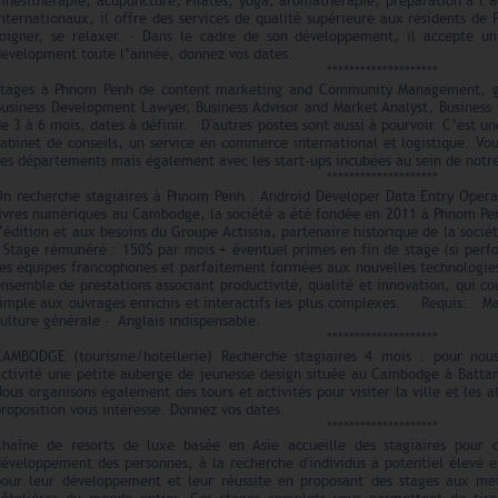
inésithérapie, acupuncture, Pilates, yoga, aromathérapie, préparation à l’
nternationaux, il offre des services de qualité supérieure aux résidents de
soigner, se relaxer. - Dans le cadre de son développement, il accepte u
development toute l’année, donnez vos dates.
********************
Stages à Phnom Penh de content marketing and Community Management, gra
Business Development Lawyer, Business Advisor and Market Analyst, Busines
e 3 à 6 mois, dates à définir. D'autres postes sont aussi à pourvoir. C’est 
cabinet de conseils, un service en commerce international et logistique. Vo
es départements mais également avec les start-ups incubées au sein de notre
********************
On recherche stagiaires à Phnom Penh : Android Developer Data Entry Opera
livres numériques au Cambodge, la société a été fondée en 2011 à Phnom Pe
’édition et aux besoins du Groupe Actissia, partenaire historique de la so
- Stage rémunéré : 150$ par mois + éventuel primes en fin de stage (si per
ses équipes francophones et parfaitement formées aux nouvelles technologie
nsemble de prestations associant productivité, qualité et innovation, qui co
simple aux ouvrages enrichis et interactifs les plus complexes. Requis: Mai
ulture générale - Anglais indispensable.
********************
CAMBODGE (tourisme/hotellerie) Recherche stagiaires 4 mois : pour nou
activité une petite auberge de jeunesse design située au Cambodge à Battam
ous organisons également des tours et activités pour visiter la ville et les a
roposition vous intéresse. Donnez vos dates.
********************
Chaîne de resorts de luxe basée en Asie accueille des stagiaires pour c
éveloppement des personnes, à la recherche d'individus à potentiel élevé et 
pour leur développement et leur réussite en proposant des stages aux meil