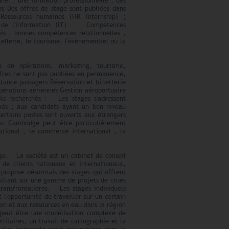
nnel ; une formation professionnelle ; des
s Des offres de stage sont publiées dans
essources humaines (HR Internship) ;
ies de l'information (IT). Compétences
is ; bonnes compétences relationnelles ;
tellerie, le tourisme, l'événementiel ou la
s en opérations, marketing, tourisme,
fres ne sont pas publiées en permanence,
tance passagers Réservation et billetterie
érations aériennes Gestion aéroportuaire
ls recherchés : Les stages s'adressent
és ; aux candidats ayant un bon niveau
certains postes sont ouverts aux étrangers
au Cambodge peut être particulièrement
national ; le commerce international ; la
ge. La société est un cabinet de conseil
 de clients nationaux et internationaux,
ropose désormais des stages qui offrent
aillant sur une gamme de projets de crues
ransfrontalières. Les stages individuels
opportunité de travailler sur un certain
ion et aux ressources en eau dans la région
n peut être une modélisation complexe de
llitaires, un travail de cartographie et la