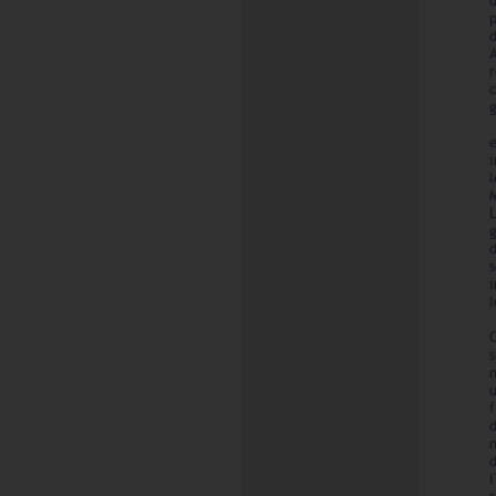
u
c
g
l
d
l
n
l