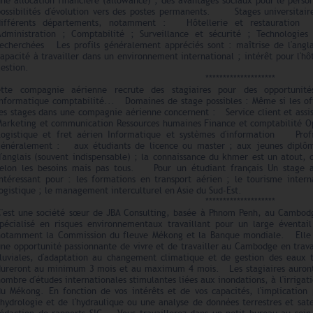
ne allocation financière (allowance) ; des avantages sociaux pour le perso
possibilités d'évolution vers des postes permanents. Stages universitaire
différents départements, notamment : Hôtellerie et restauration R
Administration ; Comptabilité ; Surveillance et sécurité ; Technolog
recherchées Les profils généralement appréciés sont : maîtrise de l'angla
apacité à travailler dans un environnement international ; intérêt pour l'hô
estion.
********************
ette compagnie aérienne recrute des stagiaires pour des opportunité
informatique comptabilité... Domaines de stage possibles : Même si les of
es stages dans une compagnie aérienne concernent : Service client et assis
Marketing et communication Ressources humaines Finance et comptabilité Op
Logistique et fret aérien Informatique et systèmes d'information Profi
généralement : aux étudiants de licence ou master ; aux jeunes diplôm
'anglais (souvent indispensable) ; la connaissance du khmer est un atout, 
selon les besoins mais pas tous. Pour un étudiant français Un stage 
intéressant pour : les formations en transport aérien ; le tourisme inter
ogistique ; le management interculturel en Asie du Sud-Est.
********************
C'est une société sœur de JBA Consulting, basée à Phnom Penh, au Cambod
spécialisé en risques environnementaux travaillant pour un large éventail
notamment la Commission du fleuve Mékong et la Banque mondiale. Elle p
une opportunité passionnante de vivre et de travailler au Cambodge en trav
fluviales, d'adaptation au changement climatique et de gestion des eaux t
dureront au minimum 3 mois et au maximum 4 mois. Les stagiaires auront l'
ombre d'études internationales stimulantes liées aux inondations, à l'irrigat
du Mékong. En fonction de vos intérêts et de vos capacités, l'implicatio
'hydrologie et de l'hydraulique ou une analyse de données terrestres et sate