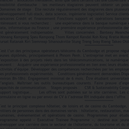
inancier : allocation mensuelle, ainsi que dans certains cas une couverture
Possibilité d'embauche : les meilleurs stagiaires peuvent obtenir un 
Domaines de stage Elle recrute régulièrement des stagiaires dans plusieurs
développement full-stack, data science, ingénierie logicielle) Service client
bancaires Crédit et financement Fonctions support et opérations bancair
intéressant si vous recherchez : une expérience dans la banque numérique en
data, informatique ou finance ; une première expérience professionnelle d
est généralement indispensable. Villes concernées : Banteay Mean
Chhnang Kampong Speu Kampong Thom Kampot Kandal Koh Kong Kratie Mondul
Pursat Ratanak Kiri Siemreap Sihanoukville Stung Treng Svay Rieng Takeo O
********************
C'est l’un des principaux opérateurs télécoms du Cambodge et propose régul
jeunes diplômés, principalement à Phnom Penh. L’entreprise met en avant 
l’exposition à des projets réels dans les télécommunications, le numériqu
euvent : Acquérir une expérience professionnelle en lien avec leurs études. 
activités d’équipe. Développer des compétences recherchées par les employ
des professionnels expérimentés. Conditions généralement demandées Dispon
environ 8h–18h). Engagement minimal de 6 mois. Être étudiant universitai
d’anglais. Maîtriser les outils bureautiques courants. Faire preuve d’e
capacités de communication. Stages proposés : CSR & Sustainability Corp
Support logistique… Les offres sont publiées sur le site carrières. Les 
ormulaire en ligne ou par envoi de CV à l’adresse RH indiquée dans l’offre.
********************
C'est le principal complexe hôtelier, de loisirs et de casino du Cambodge,
illiers de personnes dans des domaines variés : hôtellerie, restauration, ma
humaines, événementiel et opérations de casino. Programmes pour étud
programme appelé « Executive Trainee Programme », destiné aux jeunes
développer une carrière dans le secteur de l'hôtellerie, du tourisme et d