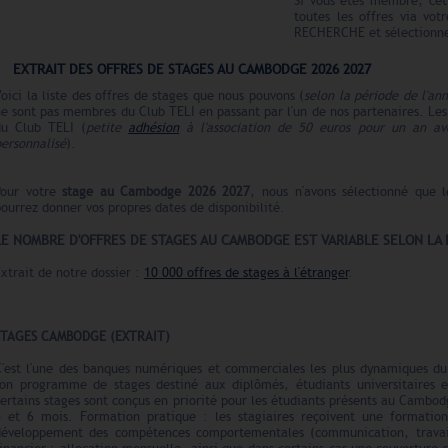
Si vous êtes membre, cet
toutes les offres via vot
RECHERCHE et sélectionne
EXTRAIT DES OFFRES DE STAGES AU CAMBODGE 2026 2027
oici la liste des offres de stages que nous pouvons (
selon la période de l'an
e sont pas membres du Club TELI en passant par l'un de nos partenaires. Le
du Club TELI (
petite
adhésion
à l'association de 50 euros pour un an ave
ersonnalisé
).
Pour votre
stage au Cambodge
2026 2027
, nous n'avons sélectionné que l
ourrez donner vos propres dates de disponibilité.
LE N
O
MBRE
D'OFFRES
DE STAGES AU CAMBODGE EST VARIABLE SELON LA 
xtrait de notre dossier :
10 000 offres de stages à l'étranger
.
STAGES CAMBODGE (EXTRAIT)
C'est l'une des banques numériques et commerciales les plus dynamiques d
son programme de stages destiné aux diplômés, étudiants universitaires 
certains stages sont conçus en priorité pour les étudiants présents au Camb
4 et 6 mois. Formation pratique : les stagiaires reçoivent une formation
développement des compétences comportementales (communication, travail