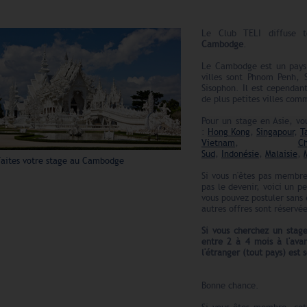
Le Club TELI diffuse 
Cambodge
.
Le Cambodge est un pays 
villes sont Phnom Penh, 
Sisophon. Il est cependant
de plus petites villes co
Pour un stage en Asie, vo
:
Hong Kong
,
Singapour
,
T
Vietnam
,
Ch
Sud
,
Indonésie
,
Malaisie
,
Faites votre stage au Cambodge
Si vous n'êtes pas membre
pas le devenir, voici un p
vous pouvez postuler sans 
autres offres sont réserv
Si vous cherchez un sta
entre 2 à 4 mois à l'av
l'étranger (tout pays) est 
Bonne chance.