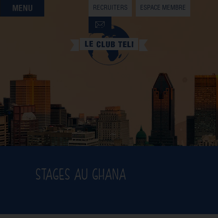
RECRUITERS
ESPACE MEMBRE
QUI SOMMES-NOUS
QUE CHERCHEZ-VOUS ?
NOS OFFRES PARTENAIRES
DEVENIR MEMBRE
STAGES AU GHANA