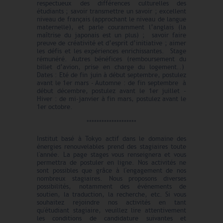
respectueux des différences culturelles des
étudiants ; savoir transmettre un savoir ; excellent
niveau de français (approchant le niveau de langue
maternelle), et parle couramment l’anglais (la
maîtrise du japonais est un plus) ; savoir faire
preuve de créativité et d’esprit d’initiative ; aimer
les défis et les expériences enrichissantes. Stage
rémunéré. Autres bénéfices (remboursement du
billet d’avion, prise en charge du logement..)
Dates : Eté de fin juin à début septembre, postulez
avant le 1er mars - Automne : de fin septembre à
début décembre, postulez avant le 1er juillet -
Hiver : de mi-janvier à fin mars, postulez avant le
1er octobre.
********************
Institut basé à Tokyo actif dans le domaine des
énergies renouvelables prend des stagiaires toute
l'année. La page stages vous renseignera et vous
permettra de postuler en ligne. Nos activités ne
sont possibles que grâce à l'engagement de nos
nombreux stagiaires. Nous proposons diverses
possibilités, notamment des événements de
soutien, la traduction, la recherche, etc. Si vous
souhaitez rejoindre nos activités en tant
qu'étudiant stagiaire, veuillez lire attentivement
les conditions de candidature suivantes et