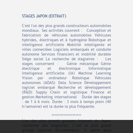
STAGES JAPON (EXTRAIT)
C'est l'un des plus grands constructeurs automobiles
mondiaux. Ses activités couvrent : Conception et
fabrication de véhicules automobiles Véhicules
hybrides, électriques et à hydrogène Robotique et
intelligence artificielle Mobilité intelligente et
villes connectées Logiciels embarqués et conduite
autonome Services financiers et mobilité durable
Siège social La recherche de stagiaires : Les
stages concernent : Génie mécanique Génie
électrique et électronique Informatique
Intelligence artificielle (IA) Machine Learning
Vision par ordinateur Robotique Véhicules
autonomes (ADAS) Data Science Développement
logiciel embarqué Recherche et développement
(R&D) Supply Chain et logistique Finance et
gestion Marketing international Durée des stages
: de 1 à 6 mois. Durée : 3 mois à temps plein (40
h/semaine) est la durée la plus fréquente.
********************
L'un des plus grands groupes Internet du Japon
recherche des stagiaires. C’est le plus grand
groupe japonais d'e-commerce. Il opère dans