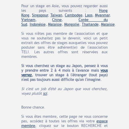
Pour un stage en Asie, vous pouvez regarder aussi
les pays suivants :
Hong
Kong
,
Singapour
,
Taiwan
,
Cambodge
,
Laos
,
Myanmar
,
Vietnam
,
Chine
,
Corée du
Sud
,
Indonésie
,
Malaisie
,
Mongolie
,
Thaïlande
,
Malaisie
.
Si vous n'êtes pas membre de l'association et que
vous ne souhaitez pas le devenir, voici un petit
extrait des offres de stages auxquelles vous pouvez
postuler sans être adhérent(e) de l'association
TELI. Les autres offres sont réservées aux
membres.
Si vous cherchez un stage au Japon
, pensez à vous
y prendre entre 2 à 4 mois à l'avance
mais
vous
verrez
, trouver un stage à l'étranger (tout pays)
n'est pas toujours aussi difficile qu'on l'imagine.
Si c'est un job d'été au Japon que vous cherchez,
voyez plutôt
ici
.
Bonne chance.
Si vous êtes membre, cette page ne vous concerne
pas, accédez à toutes les offres via votre
espace
membre
, cliquez sur le bouton RECHERCHE et