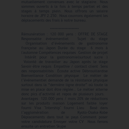
mutuellement convenues avec le stagiaire. Nous
sommes ouverts à la fois à temps partiel et des
stages à temps plein. Nous offrons un salaire
horaire de JPY 2.250. Nous couvrons également les
déplacements des frais à notre bureau.
********************
Rémunération : 120 000 yens : OFFRE DE STAGE
Responsable événementiel Sujet du stage
Organisation d’évènements de gastronomie
française au Japon Durée du stage 6 mois à
l'automne Compétences requises Gestion de projet
Intérêt pour la gastronomie(surtout sucre )
Volonté de travailler au Japon après le stage
Savoir-être requis Empathie / contact client Sens
des responsabilités Écoute active Débrouillardise
Bienveillance Condition physique Le métier de
l’événementiel demande de la résistance physique
surtout dans la “dernière ligne droite” où toute la
mise en place doit être réglée… Le métier alterne
donc pics d’activité et repos de plusieurs jours.
Avantages 120.000 yens / mois 20% de réductions
sur les produits maison Logement faible loyer
fourni Visa "Intership" fourni Lieu Basé dans
l’agglomération de Kyoto-Osaka-Kobe
Déplacements dans tout le pays Comment poser
votre candidature Envoyer votre CV Nous ferons
ensuite un entretien Skype