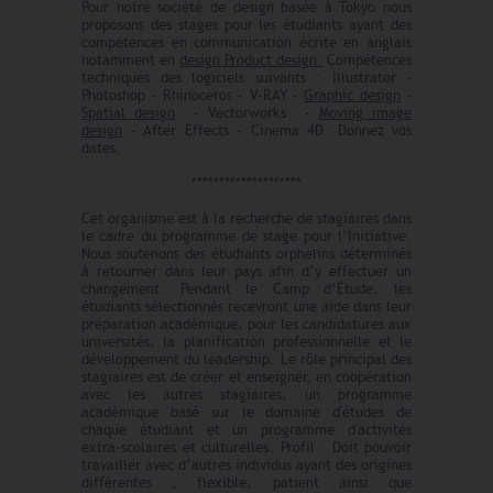
Pour notre société de design basée à Tokyo nous
proposons des stages pour les étudiants ayant des
compétences en communication écrite en anglais
notamment en
design Product design.
Compétences
techniques des logiciels suivants : Illustrator -
Photoshop - Rhinoceros - V-RAY -
Graphic design
-
Spatial design
- Vectorworks -
Moving image
design
- After Effects - Cinema 4D. Donnez vos
dates.
********************
Cet organisme est à la recherche de stagiaires dans
le cadre du programme de stage pour l’Initiative.
Nous soutenons des étudiants orphelins déterminés
à retourner dans leur pays afin d’y effectuer un
changement. Pendant le Camp d’Étude, les
étudiants sélectionnés recevront une aide dans leur
préparation académique, pour les candidatures aux
universités, la planification professionnelle et le
développement du leadership. Le rôle principal des
stagiaires est de créer et enseigner, en coopération
avec les autres stagiaires, un programme
académique basé sur le domaine d'études de
chaque étudiant et un programme d'activités
extra-scolaires et culturelles. Profil : Doit pouvoir
travailler avec d’autres individus ayant des origines
différentes ; flexible, patient ainsi que