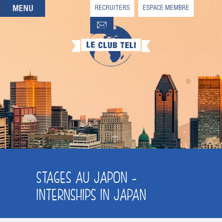
RECRUITERS
ESPACE MEMBRE
QUI SOMMES-NOUS
QUE CHERCHEZ-VOUS ?
NOS OFFRES PARTENAIRES
DEVENIR MEMBRE
STAGES AU JAPON -
INTERNSHIPS IN JAPAN