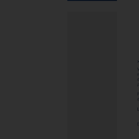
V
n
p
d
E