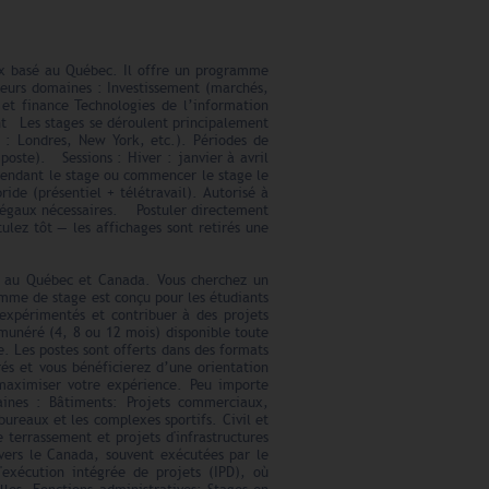
aux basé au Québec. Il offre un programme
ieurs domaines : Investissement (marchés,
 et finance Technologies de l’information
ent Les stages se déroulent principalement
. : Londres, New York, etc.). Périodes de
poste). Sessions : Hiver : janvier à avril
endant le stage ou commencer le stage le
de (présentiel + télétravail). Autorisé à
 légaux nécessaires. Postuler directement
tulez tôt — les affichages sont retirés une
ie au Québec et Canada. Vous cherchez un
amme de stage est conçu pour les étudiants
 expérimentés et contribuer à des projets
émunéré (4, 8 ou 12 mois) disponible toute
e. Les postes sont offerts dans des formats
rés et vous bénéficierez d’une orientation
r maximiser votre expérience. Peu importe
ines : Bâtiments: Projets commerciaux,
 bureaux et les complexes sportifs. Civil et
e terrassement et projets d'infrastructures
avers le Canada, souvent exécutées par le
'exécution intégrée de projets (IPD), où