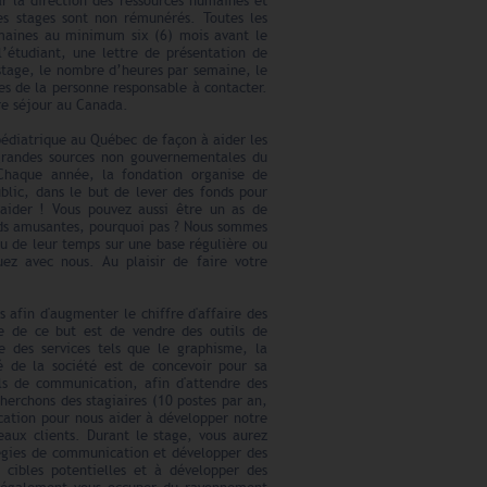
ar la direction des ressources humaines et
es stages sont non rémunérés. Toutes les
umaines au minimum six (6) mois avant le
’étudiant, une lettre de présentation de
 stage, le nombre d’heures par semaine, le
s de la personne responsable à contacter.
re séjour au Canada.
pédiatrique au Québec de façon à aider les
grandes sources non gouvernementales du
Chaque année, la fondation organise de
blic, dans le but de lever des fonds pour
 aider ! Vous pouvez aussi être un as de
onds amusantes, pourquoi pas ? Nous sommes
u de leur temps sur une base régulière ou
uez avec nous. Au plaisir de faire votre
 afin d'augmenter le chiffre d'affaire des
nte de ce but est de vendre des outils de
ue des services tels que le graphisme, la
té de la société est de concevoir pour sa
ils de communication, afin d'attendre des
cherchons des stagiaires (10 postes par an,
ation pour nous aider à développer notre
eaux clients. Durant le stage, vous aurez
atégies de communication et développer des
 cibles potentielles et à développer des