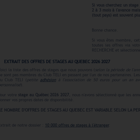
Si vous cherchez un stage
2 à 3 mois à l'avance
mai
(tout pays) est souvent plu
Bonne chance.
Si vous êtes membre, cet
toutes les offres via vot
RECHERCHE et sélectionnez
EXTRAIT DES OFFRES DE STAGES AU QUEBEC 2026 2027
oici la liste des offres de stages que nous pouvons (
selon la période de l'an
e sont pas membres du Club TELI en passant par l'un de nos partenaires. Le
du Club TELI (
petite
adhésion
à l'association de 50 euros pour un an ave
ersonnalisé
).
Pour votre
stage au Québec
2026 2027
, nous n'avons sélectionné que les ann
onner vos propres dates de disponibilité.
LE N
O
MBRE
D'OFFRES DE STAGES AU QUEBEC EST VARIABLE SELON LA PE
xtrait de notre dossier :
10 000 offres de stages à l'étranger
.