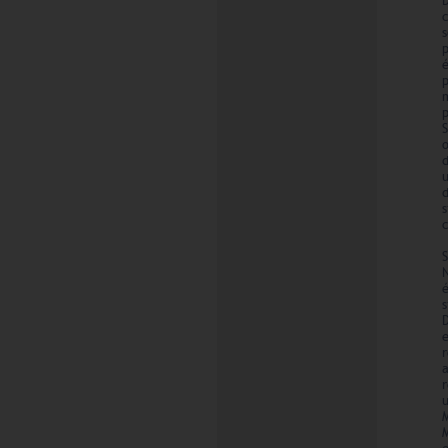
s
S
o
d
s
c
a
r