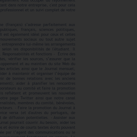
 également vous occuper du rayonnement
tant dans notre entreprise, c'est pour cela
 professionnel et un suivi complet de votre
me (français) s’adresse parfaitement aux
ubliques, français, sciences politiques,
l est également idéal pour ceux et celles
es mouvements sociaux ou tout autre sujet
oit entreprendre lui-même les arrangements
elon les disponibilités de l'étudiant. Il
Responsabilités et fonctions - Écrire des
tes, vérifier les sources, s’assurer que la
éveloppement et au maintien du site Web du
des articles ainsi que le Journal mensuel;
 Aider à maintenir et organiser l’équipe de
nir de bonnes relations avec les anciens
lement); aider à planifier les rencontres
borateurs au comité et faire la promotion
is reflètent et promeuvent les nouvelles
notre page Twitter ainsi que notre canal
ournalistes, membres du comité, bénévoles,
ecteurs. - Faire la promotion du Journal à
 vice versa (et d'autres du portugais, de
t de diffusion potentielles. - Assister aux
rnal pourrait couvrir. Au besoin, aider les
 et écrire de courts textes écrits pouvant
gnée par l’agent des communications ou le