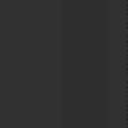
d
l
O
l
c
S
o
é