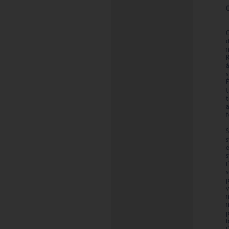
R
s
a
f
s
s
l
s
i
i