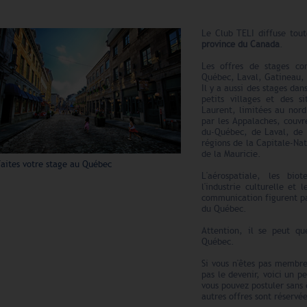
Le Club TELI diffuse tou
province du Canada
.
Les offres de stages con
Québec, Laval, Gatineau, T
Il y a aussi des stages da
petits villages et des si
Laurent, limitées au nord
par les Appalaches, couvr
du-Québec, de Laval, de 
régions de la Capitale-Na
de la Mauricie.
Faites votre stage au Québec
L'aérospatiale, les biot
l'industrie culturelle et 
communication figurent pa
du Québec.
Attention, il se peut q
Québec.
Si vous n'êtes pas membre
pas le devenir, voici un p
vous pouvez postuler sans 
autres offres sont réserv