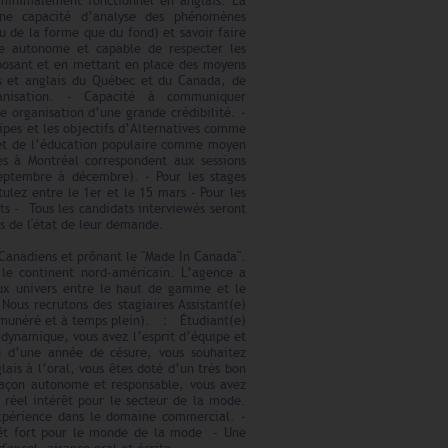
minimalement fonctionnel en anglais. La
ne capacité d’analyse des phénomènes
u de la forme que du fond) et savoir faire
tre autonome et capable de respecter les
oposant et en mettant en place des moyens
ais et anglais du Québec et du Canada, de
anisation. - Capacité à communiquer
 organisation d’une grande crédibilité. -
cipes et les objectifs d’Alternatives comme
es et de l’éducation populaire comme moyen
es à Montréal correspondent aux sessions
(septembre à décembre). - Pour les stages
tulez entre le 1er et le 15 mars - Pour les
ts - Tous les candidats interviewés seront
és de l'état de leur demande.
Canadiens et prônant le "Made In Canada".
 le continent nord-américain. L’agence a
ux univers entre le haut de gamme et le
ous recrutons des stagiaires Assistant(e)
émunéré et à temps plein). : Étudiant(e)
ynamique, vous avez l’esprit d’équipe et
u d’une année de césure, vous souhaitez
lais à l’oral, vous êtes doté d’un très bon
e façon autonome et responsable, vous avez
 réel intérêt pour le secteur de la mode.
expérience dans le domaine commercial. -
rêt fort pour le monde de la mode - Une