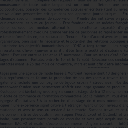
Directeur général. Compétences requises - Maîtrise du français et être 
connaissance de toute autre langue est un atout. - Détenir une bon
ociopolitiques, posséder des compétences accrues en écriture (tant au nivea
preuve d’une perspective critique dans son approche journalistique. - Ê
échéances avec un minimum de supervision. - Prendre des initiatives en pr
pour atteindre les buts du journal. - Être familier avec les médias franç
même qu’avec les médias alternatifs. - Excellente capacité d’org
professionnellement avec une grande variété de personnes et représenter une
e tenir informé des enjeux sociaux de l’heure. - Être d’accord avec les prin
rganisation, bien saisir la nécessité et le potentiel des relations publiqu
d’atteindre les objectifs humanitaires de l’ONG à long terme. - Les stag
universitaires d'hiver (janvier à avril), d'été (mai à août) et d'automne 
'hiver : Postulez entre le 1er et le 15 novembre - Pour les stages d'été : Pos
tages d'automne : Postulez entre le 1er et le 15 août. Sélection des candida
ontactés avant le 26 des mois de novembre, mars et août afin d'être inform
***************
Stages pour une agence de mode basée à Montréal représentant 10 designers 
Nous représentons et faisons la promotion de nos designers à travers tout
également racheté une compagnie de bijoux urbain / street wear. Nos de
street-wear fashion nous permettent d'offrir une large gamme de produits. N
Développement Marketing avec anglais courant (stage de 6 à 12 mois, non r
en école de commerce ou formation commerciale Bac+2 minimum, vous êtes d
regorgez d’initiatives ! A la recherche d’un stage de 6 mois minimum o
cquérir une expérience significative à l’étranger. Ayant un bon niveau d’ang
elationnel et avez le sens du service à la clientèle. Sachant travailler d
une bonne maitrise des outils informatiques (Word, Excel et Outlook) et un
Mobile, vous possédez votre permis de conduire et avez déjà acquis une 
Minimum BAC +2 et issu(e) d'école de commerce - Anglais courant - Inté