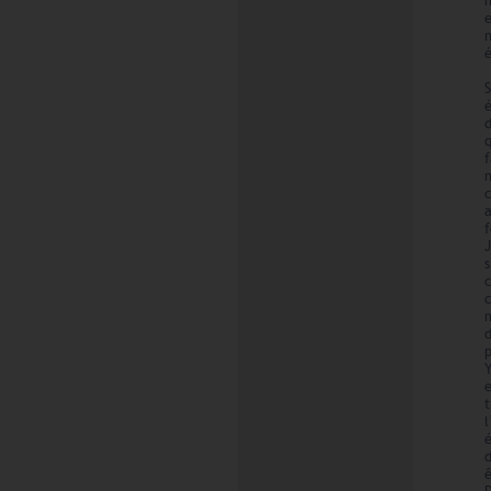
e
n
é
f
a
f
J
s
Y
e
l
é
d