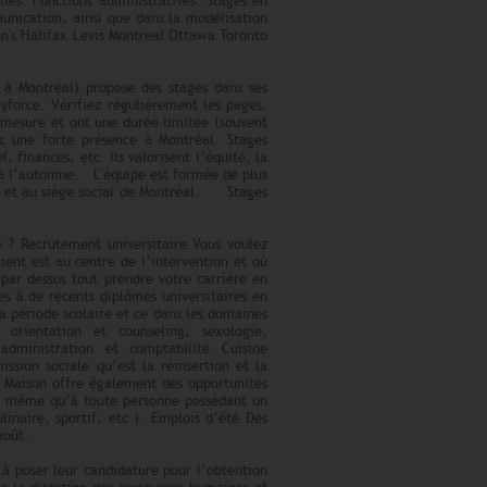
lles. Fonctions administratives: Stages en
munication, ainsi que dans la modélisation
n's Halifax Levis Montreal Ottawa Toronto
l à Montréal) propose des stages dans ses
yforce. Vérifiez régulièrement les pages,
 à mesure et ont une durée limitée (souvent
ec une forte présence à Montréal. Stages
 finances, etc. Ils valorisent l’équité, la
u à l’automne. L'équipe est formée de plus
ax et au siège social de Montréal. Stages
e ? Recrutement universitaire Vous voulez
ient est au centre de l’intervention et où
 par dessus tout prendre votre carrière en
es à de récents diplômés universitaires en
a période scolaire et ce dans les domaines
, orientation et counseling, sexologie,
administration et comptabilité Cuisine
ssion sociale qu’est la réinsertion et la
a Maison offre également des opportunités
 de même qu’à toute personne possédant un
ulinaire, sportif, etc.). Emplois d’été Des
août.
 à poser leur candidature pour l’obtention