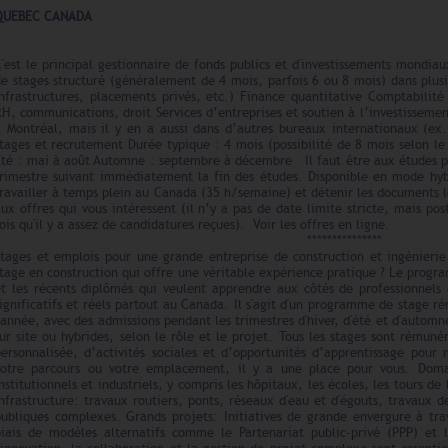
QUEBEC CANADA
C'est le principal gestionnaire de fonds publics et d'investissements mondi
de stages structuré (généralement de 4 mois, parfois 6 ou 8 mois) dans plus
infrastructures, placements privés, etc.) Finance quantitative Comptabilité
H, communications, droit Services d’entreprises et soutien à l’investissem
à Montréal, mais il y en a aussi dans d’autres bureaux internationaux (ex
tages et recrutement Durée typique : 4 mois (possibilité de 8 mois selon le 
Été : mai à août Automne : septembre à décembre Il faut être aux études p
trimestre suivant immédiatement la fin des études. Disponible en mode hybri
travailler à temps plein au Canada (35 h/semaine) et détenir les documents
ux offres qui vous intéressent (il n’y a pas de date limite stricte, mais pos
ois qu'il y a assez de candidatures reçues). Voir les offres en ligne.
***************
Stages et emplois pour une grande entreprise de construction et ingénier
tage en construction qui offre une véritable expérience pratique ? Le progr
et les récents diplômés qui veulent apprendre aux côtés de professionnels
ignificatifs et réels partout au Canada. Il s'agit d'un programme de stage r
'année, avec des admissions pendant les trimestres d'hiver, d'été et d'automn
ur site ou hybrides, selon le rôle et le projet. Tous les stages sont rémuné
personnalisée, d’activités sociales et d’opportunités d’apprentissage pou
votre parcours ou votre emplacement, il y a une place pour vous. Doma
nstitutionnels et industriels, y compris les hôpitaux, les écoles, les tours de
nfrastructure: travaux routiers, ponts, réseaux d'eau et d'égouts, travaux d
publiques complexes. Grands projets: Initiatives de grande envergure à tr
biais de modèles alternatifs comme le Partenariat public-privé (PPP) et l