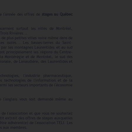
te l'année des offres de
stages au Québec
cernent surtout les villes de Montréal,
rois Rivières...
ns de plus petites villes voire même dans de
tes isolés... Les basses-terres du Saint-
 par les montagnes Laurentides et au sud
ent principalement les régions du Centre-
la Montérégie et de Montréal, le sud des
tionale, de Lanaudière, des Laurentides et
echnologies, l'industrie pharmaceutique,
les technologies de l'information et de la
rmi les secteurs importants de l'économie
ue l'anglais vous soit demandé même au
 de l'association et que vous ne souhaitez
etit extrait des offres de stages auxquelles
être adhérent(e) de l'association TELI. Les
ées aux membres.