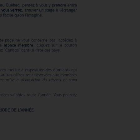
 au Québec
, pensez à vous y prendre entre
s
vous verrez
, trouver un stage à l'étranger
s facile qu'on l'imagine.
te page ne vous concerne pas, accédez à
re
espace membre
, cliquez sur le bouton
 "Canada" dans la liste des pays.
née
) mettre à disposition des étudiants qui
s autres offres sont réservées aux membres
c mise à disposition du réseau et suivi
onces valables toute l'année. Vous pourrez
RIODE DE L'ANNÉE