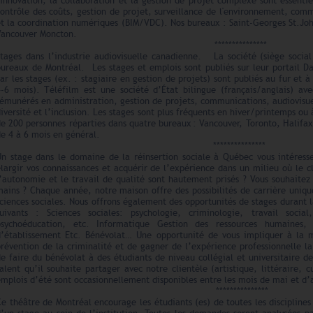
'innovation, la collaboration et la gestion de projet complexe sont essentie
ontrôle des coûts, gestion de projet, surveillance de l'environnement, com
et la coordination numériques (BIM/VDC). Nos bureaux : Saint-Georges St.Joh
Vancouver Moncton.
***************
Stages dans l’industrie audiovisuelle canadienne. La société (siège socia
bureaux de Montréal. Les stages et emplois sont publiés sur leur portail Da
ar les stages (ex. : stagiaire en gestion de projets) sont publiés au fur et
4-6 mois). Téléfilm est une société d’État bilingue (français/anglais) av
émunérés en administration, gestion de projets, communications, audiovisuel,
iversité et l’inclusion. Les stages sont plus fréquents en hiver/printemps o
de 200 personnes réparties dans quatre bureaux : Vancouver, Toronto, Halif
de 4 à 6 mois en général.
***************
Un stage dans le domaine de la réinsertion sociale à Québec vous intéress
largir vos connaissances et acquérir de l’expérience dans un milieu où le cl
’autonomie et le travail de qualité sont hautement prisés ? Vous souhaitez
ains ? Chaque année, notre maison offre des possibilités de carrière uniqu
ciences sociales. Nous offrons également des opportunités de stages durant l
suivants : Sciences sociales: psychologie, criminologie, travail social
psychoéducation, etc. Informatique Gestion des ressources humaines, 
d’établissement Etc. Bénévolat… Une opportunité de vous impliquer à la mi
prévention de la criminalité et de gagner de l’expérience professionnelle l
de faire du bénévolat à des étudiants de niveau collégial et universitaire
alent qu’il souhaite partager avec notre clientèle (artistique, littéraire, c
mplois d’été sont occasionnellement disponibles entre les mois de mai et d’
***************
e théâtre de Montréal encourage les étudiants (es) de toutes les disciplines