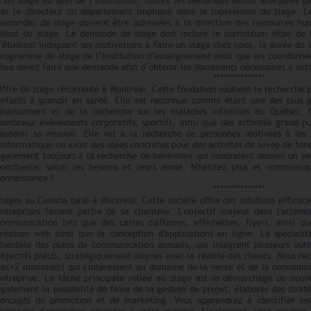
’un stage au sein de l’institution. Toutes les demandes seront analysées p
par le directeur du département impliqué dans la supervision du stage. L
demandes de stage doivent être adressées à la direction des ressources h
début du stage. La demande de stage doit inclure le curriculum vitae de l
’étudiant indiquant ses motivations à faire un stage chez nous, la durée du
programme de stage de l’institution d’enseignement ainsi que les coordonnée
Vous devez faire une demande afin d’obtenir les documents nécessaires à vot
***************
ffre de stage récurrente à Montréal. Cette fondation soutient la recherche 
enfants à grandir en santé. Elle est reconnue comme étant une des plus 
financement et de la recherche sur les maladies infantiles au Québec. 
nombreux événements corporatifs, sportifs, ainsi que des activités grand pu
soutenir sa mission. Elle est à la recherche de personnes motivées à les
'informatique ou avoir des idées concrètes pour des activités de levée de f
également toujours à la recherche de bénévoles qui voudraient donner un pe
ponctuelle, selon les besoins et leurs envie. N'hésitez plus et communiq
onnaissance !
***************
tages au Canada basé à Montréal. Cette société offre des solutions efficaces
entreprises faisant partie de sa clientèle. L'objectif majeur dans l'attei
communication tels que des cartes d'affaires, affichettes, flyers, ainsi q
création web ainsi que la conception d'applications en ligne. La spéciali
clientèle des plans de communication annuels, qui intègrent plusieurs out
bjectifs précis, stratégiquement alignés avec la réalité des clients. Nous re
bac+2 minimum) qui s'intéressent au domaine de la vente et de la communic
entreprise. La tâche principale reliée au stage est le démarchage de nouv
galement la possibilité de faire de la gestion de projet, élaborer des str
concepts de promotion et de marketing. Vous apprendrez à identifier les