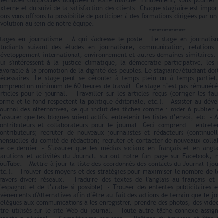
méthodes d'approches adaptées à votre marché. Finalement, vous pourrez
xterne et du suivi de la satisfaction des clients. Chaque stagiaire est impor
ous vous offrons la possibilité de participer à des formations dirigées par un
volution au sein de notre équipe.
***************
Stages en journalisme : À qui s'adresse le poste : Le stage en journalis
étudiants suivant des études en journalisme, communication, relations p
développement international, environnement et autres domaines similaires. I
qui s'intéressent à la justice climatique, la démocratie participative, l
avorable à la promotion de la dignité des peuples. Le stagiaire/étudiant d
nécessaires. Le stage peut se dérouler à temps plein ou à temps partiel, s
comprend un minimum de 60 heures de travail. Ce stage n’est pas rémunéré. 
rticles pour le journal. - Travailler sur les articles reçus (corriger les fau
orme et le fond respectent la politique éditoriale, etc.). - Assister au d
ournal des alternatives, ce qui inclut des tâches comme : aider à publier 
’assurer que les blogues soient actifs; entretenir les listes d’envoi; etc. -
contributeurs et collaborateurs pour le journal. Ceci comprend : entrete
contributeurs; recruter de nouveaux journalistes et rédacteurs (continuel
mensuelles du comité de rédaction; recruter et contacter de nouveaux colla
de ce dernier. - S’assurer que les médias sociaux en français et en angla
parutions et activités du Journal, surtout notre fan page sur Facebook, 
ouTube. - Mettre à jour la liste des coordonnés des contacts du Journal (j
tc.). - Trouver des moyens et des stratégies pour maximiser le nombre de l
travers divers réseaux. - Traduire des textes de l'anglais au français et
’espagnol et de l’arabe si possible). - Trouver des ententes publicitaires e
vènements d'Alternatives afin d’être au fait des actions de terrain que le jou
élégués aux communications à les enregistrer, prendre des photos, des vidéos
être utilisés sur le site Web du journal. - Toute autre tâche connexe assi