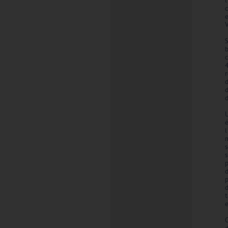
l
c
c
r
d
é
l
m
s
t
e
C