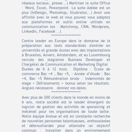
réseaux sociaux, presse …) Maitriser la suite Office
: Word, Excel, Powerpoint. La suite Adobe est un
plus (InDesign, Photoshop, Illustrator,…) Avoir une
affinité avec le web et vous pouvez vous adaptez
aux plateformes et outils online utilisés en
communication (ex : Mailchimp, CRM, Wordpress,
LinkedIn, Facebook …).
********************
Centre leader en Europe dans le domaine de la
préparation aux tests standardisés d'entrée en
universités et grande écoles avec des implantations
à Bruxelles, Anvers, Amsterdam, et au Luxembourg
recrute des stagiaires Business Developer et
Chargé(e) de Communication et Marketing Digital
Durées de 6 à 12 mois. Diplôme : Ecole de
commerce Bac +4 , Bac +5, - Année d’étude : Bac
+4, Bac +5 Rémunération brute : Indemnités de
stage + Défraiements + bonus selon les résultats.
Anglais nécessaire. donnez vos dates.
********************
Avec plus de 200 clients dans le monde en moins de
6 ans, notre société est le leader émergent du
logiciel de gestion des activités de sponsoring et
mécénat pour les organisations de toute taille.
Notre équipe évolue et est en constante recherche
de nouvelles personnes talentueuses, enthousiastes
et débrouillardes pour atteindre un objectif
commun : travailler dans un environnement