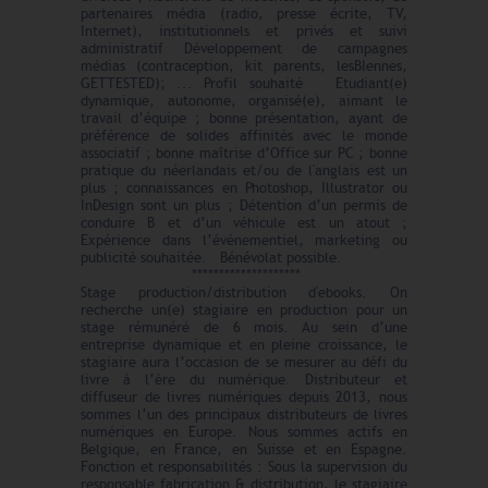
partenaires média (radio, presse écrite, TV,
Internet), institutionnels et privés et suivi
administratif Développement de campagnes
médias (contraception, kit parents, lesBIennes,
GETTESTED); ... Profil souhaité Etudiant(e)
dynamique, autonome, organisé(e), aimant le
travail d’équipe ; bonne présentation, ayant de
préférence de solides affinités avec le monde
associatif ; bonne maîtrise d’Office sur PC ; bonne
pratique du néerlandais et/ou de l'anglais est un
plus ; connaissances en Photoshop, Illustrator ou
InDesign sont un plus ; Détention d’un permis de
conduire B et d’un véhicule est un atout ;
Expérience dans l’événementiel, marketing ou
publicité souhaitée. Bénévolat possible.
********************
Stage production/distribution d'ebooks. On
recherche un(e) stagiaire en production pour un
stage rémunéré de 6 mois. Au sein d’une
entreprise dynamique et en pleine croissance, le
stagiaire aura l’occasion de se mesurer au défi du
livre à l’ère du numérique. Distributeur et
diffuseur de livres numériques depuis 2013, nous
sommes l’un des principaux distributeurs de livres
numériques en Europe. Nous sommes actifs en
Belgique, en France, en Suisse et en Espagne.
Fonction et responsabilités : Sous la supervision du
responsable fabrication & distribution, le stagiaire