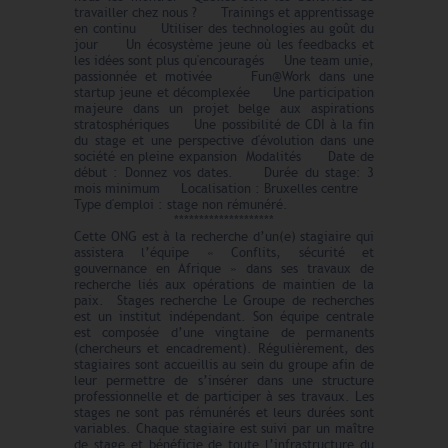
travailler chez nous ? Trainings et apprentissage
en continu Utiliser des technologies au goût du
jour Un écosystème jeune où les feedbacks et
les idées sont plus qu'encouragés Une team unie,
passionnée et motivée Fun@Work dans une
startup jeune et décomplexée Une participation
majeure dans un projet belge aux aspirations
stratosphériques Une possibilité de CDI à la fin
du stage et une perspective d'évolution dans une
société en pleine expansion Modalités Date de
début : Donnez vos dates. Durée du stage: 3
mois minimum Localisation : Bruxelles centre
Type d'emploi : stage non rémunéré.
********************
Cette ONG est à la recherche d’un(e) stagiaire qui
assistera l’équipe « Conflits, sécurité et
gouvernance en Afrique » dans ses travaux de
recherche liés aux opérations de maintien de la
paix. Stages recherche Le Groupe de recherches
est un institut indépendant. Son équipe centrale
est composée d’une vingtaine de permanents
(chercheurs et encadrement). Régulièrement, des
stagiaires sont accueillis au sein du groupe afin de
leur permettre de s’insérer dans une structure
professionnelle et de participer à ses travaux. Les
stages ne sont pas rémunérés et leurs durées sont
variables. Chaque stagiaire est suivi par un maître
de stage et bénéficie de toute l’infrastructure du