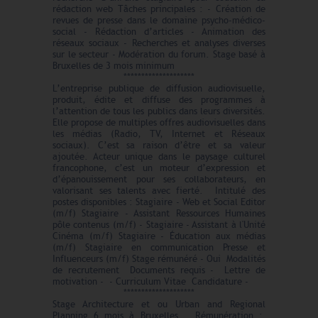
rédaction web Tâches principales : - Création de
revues de presse dans le domaine psycho-médico-
social - Rédaction d’articles - Animation des
réseaux sociaux - Recherches et analyses diverses
sur le secteur - Modération du forum. Stage basé à
Bruxelles de 3 mois minimum
********************
L’entreprise publique de diffusion audiovisuelle,
produit, édite et diffuse des programmes à
l’attention de tous les publics dans leurs diversités.
Elle propose de multiples offres audiovisuelles dans
les médias (Radio, TV, Internet et Réseaux
sociaux). C’est sa raison d’être et sa valeur
ajoutée. Acteur unique dans le paysage culturel
francophone, c’est un moteur d’expression et
d’épanouissement pour ses collaborateurs, en
valorisant ses talents avec fierté. Intitulé des
postes disponibles : Stagiaire - Web et Social Editor
(m/f) Stagiaire - Assistant Ressources Humaines
pôle contenus (m/f) - Stagiaire - Assistant à l'Unité
Cinéma (m/f) Stagiaire - Éducation aux médias
(m/f) Stagiaire en communication Presse et
Influenceurs (m/f) Stage rémunéré - Oui Modalités
de recrutement Documents requis - Lettre de
motivation - - Curriculum Vitae Candidature -
********************
Stage Architecture et ou Urban and Regional
Planning 6 mois à Bruxelles Rémunération :