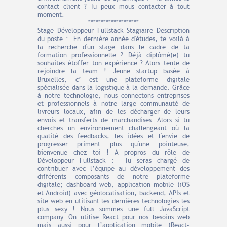
contact client ? Tu peux mous contacter à tout
moment.
********************
Stage Développeur Fullstack Stagiaire Description
du poste : En dernière année d'études, te voilà à
la recherche d'un stage dans le cadre de ta
formation professionnelle ? Déjà diplômé(e) tu
souhaites étoffer ton expérience ? Alors tente de
rejoindre la team ! Jeune startup basée à
Bruxelles, c’ est une plateforme digitale
spécialisée dans la logistique à-la-demande. Grâce
à notre technologie, nous connectons entreprises
et professionnels à notre large communauté de
livreurs locaux, afin de les décharger de leurs
envois et transferts de marchandises. Alors si tu
cherches un environnement challengeant où la
qualité des feedbacks, les idées et l'envie de
progresser priment plus qu'une pointeuse,
bienvenue chez toi ! A propros du rôle de
Développeur Fullstack : Tu seras chargé de
contribuer avec l’équipe au développement des
différents composants de notre plateforme
digitale; dashboard web, application mobile (iOS
et Android) avec géolocalisation, backend, APIs et
site web en utilisant les dernières technologies les
plus sexy ! Nous sommes une full JavaScript
company. On utilise React pour nos besoins web
mais aussi pour l’application mobile (React-