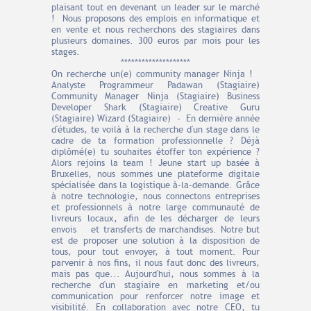
plaisant tout en devenant un leader sur le marché
! Nous proposons des emplois en informatique et
en vente et nous recherchons des stagiaires dans
plusieurs domaines. 300 euros par mois pour les
stages.
********************
On recherche un(e) community manager Ninja !
Analyste Programmeur Padawan (Stagiaire)
Community Manager Ninja (Stagiaire) Business
Developer Shark (Stagiaire) Creative Guru
(Stagiaire) Wizard (Stagiaire) - En dernière année
d'études, te voilà à la recherche d'un stage dans le
cadre de ta formation professionnelle ? Déjà
diplômé(e) tu souhaites étoffer ton expérience ?
Alors rejoins la team ! Jeune start up basée à
Bruxelles, nous sommes une plateforme digitale
spécialisée dans la logistique à-la-demande. Grâce
à notre technologie, nous connectons entreprises
et professionnels à notre large communauté de
livreurs locaux, aﬁn de les décharger de leurs
envois et transferts de marchandises. Notre but
est de proposer une solution à la disposition de
tous, pour tout envoyer, à tout moment. Pour
parvenir à nos ﬁns, il nous faut donc des livreurs,
mais pas que... Aujourd'hui, nous sommes à la
recherche d'un stagiaire en marketing et/ou
communication pour renforcer notre image et
visibilité. En collaboration avec notre CEO, tu