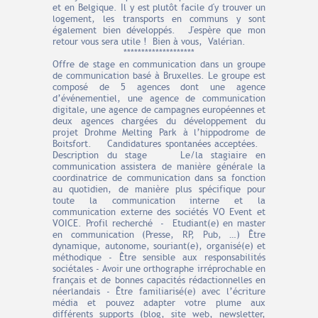
et en Belgique. Il y est plutôt facile d'y trouver un
logement, les transports en communs y sont
également bien développés. J'espère que mon
retour vous sera utile ! Bien à vous, Valérian.
********************
Offre de stage en communication dans un groupe
de communication basé à Bruxelles. Le groupe est
composé de 5 agences dont une agence
d’événementiel, une agence de communication
digitale, une agence de campagnes européennes et
deux agences chargées du développement du
projet Drohme Melting Park à l’hippodrome de
Boitsfort. Candidatures spontanées acceptées.
Description du stage Le/la stagiaire en
communication assistera de manière générale la
coordinatrice de communication dans sa fonction
au quotidien, de manière plus spécifique pour
toute la communication interne et la
communication externe des sociétés VO Event et
VOICE. Profil recherché - Etudiant(e) en master
en communication (Presse, RP, Pub, …) Être
dynamique, autonome, souriant(e), organisé(e) et
méthodique - Être sensible aux responsabilités
sociétales - Avoir une orthographe irréprochable en
français et de bonnes capacités rédactionnelles en
néerlandais - Être familiarisé(e) avec l’écriture
média et pouvez adapter votre plume aux
différents supports (blog, site web, newsletter,