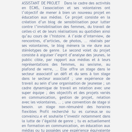
ASSISTANT DE PROJET Dans le cadre des activités
en ECMS, l'association et ses volontaires ont
l’objectif de mener à bien un nouveau projet en
éducation aux médias. Ce projet consiste en la
création d’un blog de sensibilisation pour lutter
contre l’invisibilisation des femmes, du travail de
celles-ci et de leurs réalisations au quotidien ainsi
qu’au cours de l’histoire. A l’aide d’interview, de
rencontres, d’articles, de photos, … réalisés par
ses volontaires, le blog mènera la vie dure aux
stéréotypes de genre. Le second volet du projet
consiste à aiguiser l’esprit d’analyse des jeunes, le
public cible, par rapport aux médias et à leurs
représentations des femmes, au sexisme, au
plafond de verre, … Elle offre un stage dans le
secteur associatif un défi et du sens à ton stage
dans le secteur associatif ; une expérience de
travail au sein d’une organisation de jeunesse ; un
cadre dynamique de travail en relation avec une
super équipe ; des objectifs et des projets variés
en communication, gestion de projet, relation
avec les volontaires, … ; une convention de stage si
besoin. un stage non-rémunéré des horaires
flexibles Profil recherché tu es curieux.se ou
convaincu.e et souhaite t’investir notamment dans
la lutte de l’égalité de genre ; tu es actuellement
en formation en communication, en éducation aux
médias ou tu possèdes une expérience équivalente