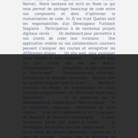
Native). Notre backend est écrit en Node ce qui
nous permet de partager beaucoup de code entre
nos composants et donc d’optimiser la
mutualisation de code. In JS we trust Quelles sont
les responsabilités d'un Développeur Fullstack
Stagiaire : Participation à de nombreux projets
digitaux variés : Un dashboard pour permettre à
nos clients de créer leur livraisons : Une
application mobile où nos collaborateurs coursiers
peuvent s’assigner des courses et enregistrer les
différentes étapes : Un site web, pour expliquer
notre modèle et nous contacter : Une API pour
les gros clients qui ont des besoins
d’automatisation : Intégration de tests unitaires
et “end to end” : Participation aux réflexions,
brainstorms et analyses technique. Quelles sont
les qualités requises pour le poste ? Bachelier
(licence) ou Master en informatique en cours
(analyste-programmeur) ou formation/expérience
équivalente Tu es passionné par le
développement d'applications Web et mobile Tu
es autonome, rigoureux, méthodique et ultra
motivé Tu as soif d’apprendre et tu n’a pas peur
de découvrir de nouvelles technologies Tu peux
facilement passer d'un projet à l'autre Tu
développes des projets dans tes temps libres Si
tu as mené des projets personnels, n'hésite pas à
nous les montrer Quelles sont les bénéfices de