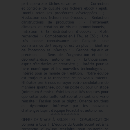
participera aux tâches suivantes : · Correction
et contrôle de qualité des fichiers ebook (.epub,
.mobi) selon les procédures développées ; ·
Production des fichiers numériques ; · Rédaction
d'instructions de production ; · Traitement
d'images et création de visuels promotionnels; ·
Initiation à la distribution d’ebooks ; Profil
recherché : · Compétences en HTML et CSS ; · Une
très bonne connaissance de l’anglais, une
connaissance de l’espagnol est un plus ; · Maitrise
de Photoshop et InDesign ; · Grande rigueur et
précision ; · Sens de l’organisation et de la
débrouillardise, autonomie ; · Enthousiasme,
esprit d’initiative et créativité ; · Intérêt pour le
livre numérique et les nouvelles technologies ; ·
Intérêt pour le monde de l’édition. Notre équipe
est toujours à la recherche de nouveaux talents.
N'hésitez pas à nous renvoyer votre candidature de
manière spontanée, pour un poste ou pour un stage
(minimum 6 mois). Voici les qualités requises pour
que cette potentielle collaboration soit une vraie
réussite : Passion pour le digital Orienté solutions
et dynamique Intéressé par les nouveaux
challenges Esprit d'équipe Proactif et autonome.
********************
OFFRE DE STAGE À BRUXELLES - COMMUNICATION
Bonjour à tous ! L’équipe du Guide Social est à la
recherche d’un/une stagiaire pour soutenir sa