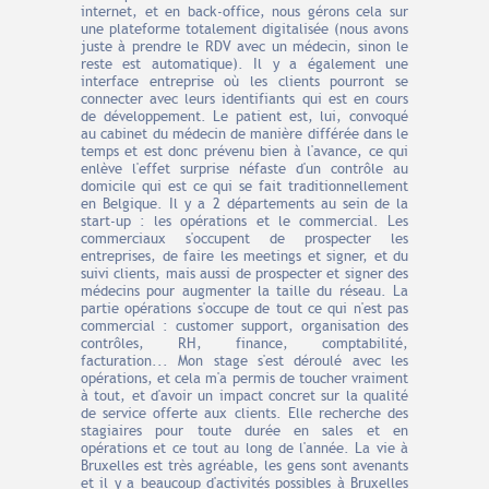
internet, et en back-office, nous gérons cela sur
une plateforme totalement digitalisée (nous avons
juste à prendre le RDV avec un médecin, sinon le
reste est automatique). Il y a également une
interface entreprise où les clients pourront se
connecter avec leurs identifiants qui est en cours
de développement. Le patient est, lui, convoqué
au cabinet du médecin de manière différée dans le
temps et est donc prévenu bien à l'avance, ce qui
enlève l'effet surprise néfaste d'un contrôle au
domicile qui est ce qui se fait traditionnellement
en Belgique. Il y a 2 départements au sein de la
start-up : les opérations et le commercial. Les
commerciaux s'occupent de prospecter les
entreprises, de faire les meetings et signer, et du
suivi clients, mais aussi de prospecter et signer des
médecins pour augmenter la taille du réseau. La
partie opérations s'occupe de tout ce qui n'est pas
commercial : customer support, organisation des
contrôles, RH, finance, comptabilité,
facturation... Mon stage s'est déroulé avec les
opérations, et cela m'a permis de toucher vraiment
à tout, et d'avoir un impact concret sur la qualité
de service offerte aux clients. Elle recherche des
stagiaires pour toute durée en sales et en
opérations et ce tout au long de l'année. La vie à
Bruxelles est très agréable, les gens sont avenants
et il y a beaucoup d'activités possibles à Bruxelles