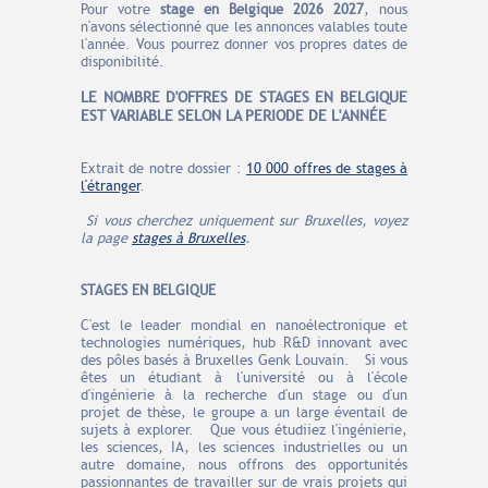
Pour votre
stage en Belgique 2026 2027
, nous
n'avons sélectionné que les annonces valables toute
l'année. Vous pourrez donner vos propres dates de
disponibilité.
LE N
O
MBRE
D'OFFRES
DE STAGES EN BELGIQUE
EST VARIABLE SELON LA PERIODE DE L'ANNÉE
Extrait de notre dossier :
10 000 offres de stages à
l'étranger
.
Si vous cherchez uniquement sur Bruxelles, voyez
la page
stages à Bruxelles
.
STAGES EN BELGIQUE
C'est le leader mondial en nanoélectronique et
technologies numériques, hub R&D innovant avec
des pôles basés à Bruxelles Genk Louvain. Si vous
êtes un étudiant à l'université ou à l'école
d'ingénierie à la recherche d'un stage ou d'un
projet de thèse, le groupe a un large éventail de
sujets à explorer. Que vous étudiiez l'ingénierie,
les sciences, IA, les sciences industrielles ou un
autre domaine, nous offrons des opportunités
passionnantes de travailler sur de vrais projets qui