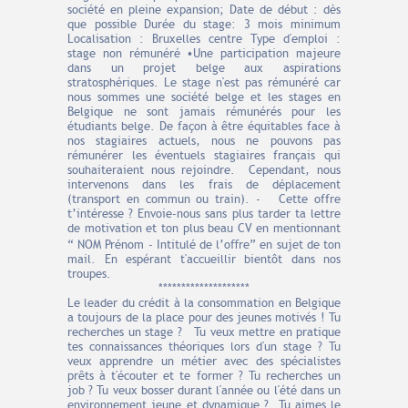
société en pleine expansion; Date de début : dès
que possible Durée du stage: 3 mois minimum
Localisation : Bruxelles centre Type d'emploi :
stage non rémunéré •Une participation majeure
dans un projet belge aux aspirations
stratosphériques. Le stage n'est pas rémunéré car
nous sommes une société belge et les stages en
Belgique ne sont jamais rémunérés pour les
étudiants belge. De façon à être équitables face à
nos stagiaires actuels, nous ne pouvons pas
rémunérer les éventuels stagiaires français qui
souhaiteraient nous rejoindre. Cependant, nous
intervenons dans les frais de déplacement
(transport en commun ou train). - Cette offre
t’intéresse ? Envoie-nous sans plus tarder ta lettre
de motivation et ton plus beau CV en mentionnant
“ NOM Prénom - Intitulé de l’oﬀre” en sujet de ton
mail. En espérant t'accueillir bientôt dans nos
troupes.
********************
Le leader du crédit à la consommation en Belgique
a toujours de la place pour des jeunes motivés ! Tu
recherches un stage ? Tu veux mettre en pratique
tes connaissances théoriques lors d'un stage ? Tu
veux apprendre un métier avec des spécialistes
prêts à t'écouter et te former ? Tu recherches un
job ? Tu veux bosser durant l'année ou l'été dans un
environnement jeune et dynamique ? Tu aimes le