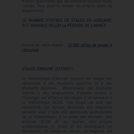
n'avons sélectionné que les annonces valables toute
l'année. Vous pourrez donner vos propres dates de
disponibilité.
LE N
O
MBRE
D'OFFRES
DE STAGES EN JORDANIE
EST VARIABLE SELON LA PÉRIODE DE L'ANNÉE
Extrait de notre dossier :
10 000 offres de stages à
l'étranger
.
STAGES JORDANIE (EXTRAIT)
La bibliothèque d’Amman propose des stages non
rémunérés à des étudiants qualifiés et à des
étudiants diplômés. Récemment, des étudiants
inscrits à des programmes d’études arabes à
l’étranger ont effectué des stages d’un semestre à
la bibliothèque ACOR. Les stages ne sont pas
rémunérés. Les travaux demandés aux stagiaires
peuvent aller d’aide aux opérations quotidiennes
de la bibliothèque, à la saisie des données, aux
archives ACOR et au soutien des projets
archéologiques en triant et en cataloguant les
documents. De temps en temps, un stagiaire est