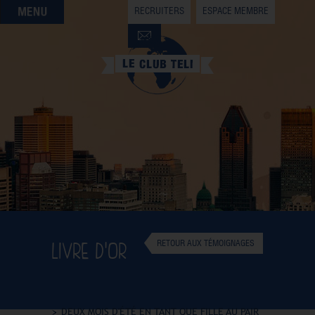
RECRUITERS
ESPACE MEMBRE
QUI SOMMES-NOUS
QUE CHERCHEZ-VOUS ?
NOS OFFRES PARTENAIRES
DEVENIR MEMBRE
LIVRE D'OR
RETOUR AUX TÉMOIGNAGES
DEUX MOIS D'ÉTÉ EN TANT QUE FILLE AU PAIR