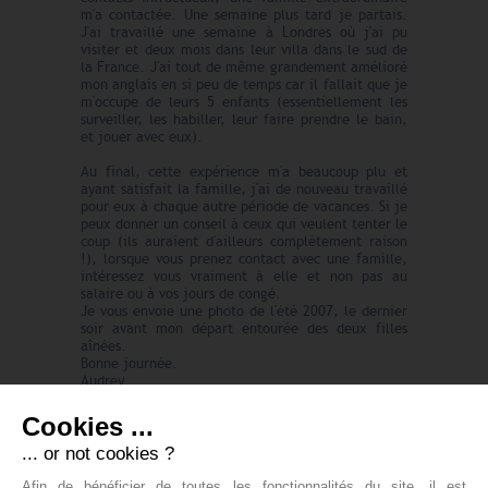
m'a contactée. Une semaine plus tard je partais.
J'ai travaillé une semaine à Londres où j'ai pu
visiter et deux mois dans leur villa dans le sud de
la France. J'ai tout de même grandement amélioré
mon anglais en si peu de temps car il fallait que je
m'occupe de leurs 5 enfants (essentiellement les
surveiller, les habiller, leur faire prendre le bain,
et jouer avec eux).
Au final, cette expérience m'a beaucoup plu et
ayant satisfait la famille, j'ai de nouveau travaillé
pour eux à chaque autre période de vacances. Si je
peux donner un conseil à ceux qui veulent tenter le
coup (ils auraient d'ailleurs complètement raison
!), lorsque vous prenez contact avec une famille,
intéressez vous vraiment à elle et non pas au
salaire ou à vos jours de congé.
Je vous envoie une photo de l'été 2007, le dernier
soir avant mon départ entourée des deux filles
aînées.
Bonne journée.
Audrey
Cookies ...
... or not cookies ?
DEVENEZ MEMBRE !
Afin de bénéficier de toutes les fonctionnalités du site, il est