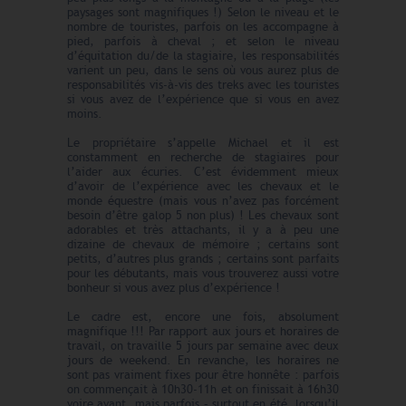
paysages sont magnifiques !) Selon le niveau et le
nombre de touristes, parfois on les accompagne à
pied, parfois à cheval ; et selon le niveau
d’équitation du/de la stagiaire, les responsabilités
varient un peu, dans le sens où vous aurez plus de
responsabilités vis-à-vis des treks avec les touristes
si vous avez de l’expérience que si vous en avez
moins.
Le propriétaire s’appelle Michael et il est
constamment en recherche de stagiaires pour
l’aider aux écuries. C’est évidemment mieux
d’avoir de l’expérience avec les chevaux et le
monde équestre (mais vous n’avez pas forcément
besoin d’être galop 5 non plus) ! Les chevaux sont
adorables et très attachants, il y a à peu une
dizaine de chevaux de mémoire ; certains sont
petits, d’autres plus grands ; certains sont parfaits
pour les débutants, mais vous trouverez aussi votre
bonheur si vous avez plus d’expérience !
Le cadre est, encore une fois, absolument
magnifique !!! Par rapport aux jours et horaires de
travail, on travaille 5 jours par semaine avec deux
jours de weekend. En revanche, les horaires ne
sont pas vraiment fixes pour être honnête : parfois
on commençait à 10h30-11h et on finissait à 16h30
voire avant, mais parfois – surtout en été, lorsqu’il