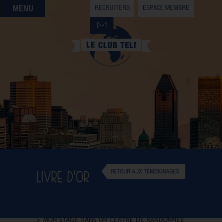
RECRUITERS
ESPACE MEMBRE
QUI SOMMES-NOUS
QUE CHERCHEZ-VOUS ?
NOS OFFRES PARTENAIRES
DEVENIR MEMBRE
LIVRE D'OR
RETOUR AUX TÉMOIGNAGES
MON STAGE DANS UN CENTRE DE RANDONNÉE