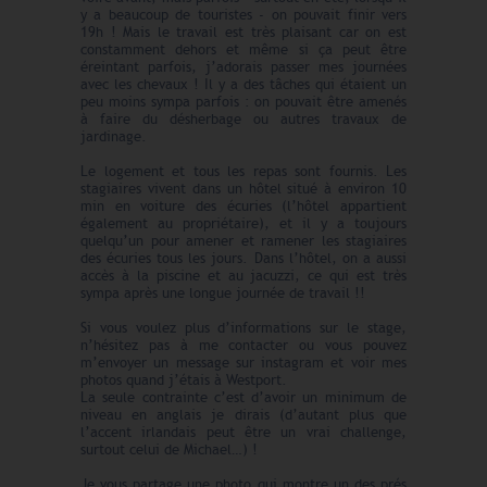
y a beaucoup de touristes - on pouvait finir vers
19h ! Mais le travail est très plaisant car on est
constamment dehors et même si ça peut être
éreintant parfois, j’adorais passer mes journées
avec les chevaux ! Il y a des tâches qui étaient un
peu moins sympa parfois : on pouvait être amenés
à faire du désherbage ou autres travaux de
jardinage.
Le logement et tous les repas sont fournis. Les
stagiaires vivent dans un hôtel situé à environ 10
min en voiture des écuries (l’hôtel appartient
également au propriétaire), et il y a toujours
quelqu’un pour amener et ramener les stagiaires
des écuries tous les jours. Dans l’hôtel, on a aussi
accès à la piscine et au jacuzzi, ce qui est très
sympa après une longue journée de travail !!
Si vous voulez plus d’informations sur le stage,
n’hésitez pas à me contacter ou vous pouvez
m’envoyer un message sur instagram et voir mes
photos quand j’étais à Westport.
La seule contrainte c’est d’avoir un minimum de
niveau en anglais je dirais (d’autant plus que
l’accent irlandais peut être un vrai challenge,
surtout celui de Michael…) !
Je vous partage une photo qui montre un des prés