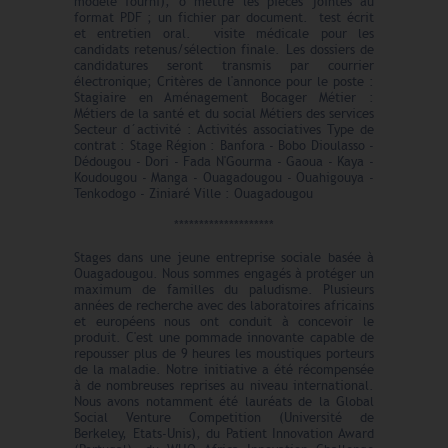
modèle fourni), o mettre les pièces jointes au
format PDF ; un fichier par document. test écrit
et entretien oral. visite médicale pour les
candidats retenus/sélection finale. Les dossiers de
candidatures seront transmis par courrier
électronique; Critères de l'annonce pour le poste :
Stagiaire en Aménagement Bocager Métier :
Métiers de la santé et du social Métiers des services
Secteur d´activité : Activités associatives Type de
contrat : Stage Région : Banfora - Bobo Dioulasso -
Dédougou - Dori - Fada N'Gourma - Gaoua - Kaya -
Koudougou - Manga - Ouagadougou - Ouahigouya -
Tenkodogo - Ziniaré Ville : Ouagadougou
********************
Stages dans une jeune entreprise sociale basée à
Ouagadougou. Nous sommes engagés à protéger un
maximum de familles du paludisme. Plusieurs
années de recherche avec des laboratoires africains
et européens nous ont conduit à concevoir le
produit. C'est une pommade innovante capable de
repousser plus de 9 heures les moustiques porteurs
de la maladie. Notre initiative a été récompensée
à de nombreuses reprises au niveau international.
Nous avons notamment été lauréats de la Global
Social Venture Competition (Université de
Berkeley, Etats-Unis), du Patient Innovation Award