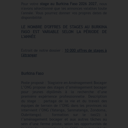
Pour votre
stage au Burkina Faso 2026 2027
, nous
n'avons sélectionné que les annonces valables toute
l'année. Vous pourrez donner vos propres dates de
disponibilité.
LE N
O
MBRE
D'OFFRES
DE STAGES AU BURKINA
FASO EST VARIABLE SELON LA PÉRIODE DE
L'ANNÉE
Extrait de notre dossier :
10 000 offres de stages à
l'étranger
.
Burkina Faso
Poste proposé : Stagiaire en Aménagement Bocager
L’ONG propose des stages d’aménagement bocager
pour jeunes diplômés à la recherche d’une
première expérience professionnelle. Description
du stage : partage de la vie et du travail des
équipes de terrain de l’ONG dans les provinces où
intervient l’ONG (Yatenga, Sanmatenga, Zondoma,
Oubritenga). formation sur le tas(2) à
l’aménagement bocager et aux autres tâches au
sein d’une ferme pilote, selon les opportunités de