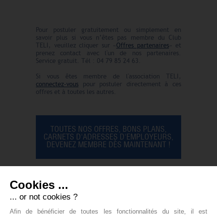
Pour postuler gratuitement ou simplement en
savoir plus si vous n’êtes pas membre du Club
TELI, veuillez cliquer sur «
Offres partenaires
» et
prenez contact avec l'un de nos partenaires.
Service gratuit. Tél : 04 79 85 24 63.
Si vous êtes membre de l'association TELI,
connectez-vous
pour postuler directement à ces
offres et à toutes les autres.
TOUTES NOS OFFRES, BONS PLANS,
CARNETS D'ADRESSES D'EMPLOYEURS,
DEVENEZ MEMBRE DÈS MAINTENANT !
Cookies ...
... or not cookies ?
DEVENEZ MEMBRE !
Afin de bénéficier de toutes les fonctionnalités du site, il est