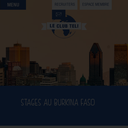
RECRUITERS
ESPACE MEMBRE
QUI SOMMES-NOUS
QUE CHERCHEZ-VOUS ?
NOS OFFRES PARTENAIRES
DEVENIR MEMBRE
STAGES AU BURKINA FASO