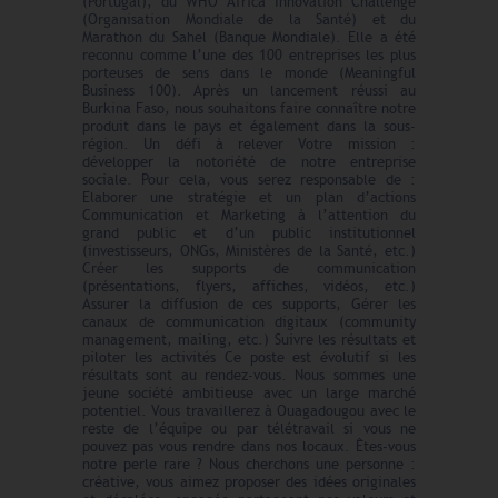
(Portugal), du WHO Africa Innovation Challenge
(Organisation Mondiale de la Santé) et du
Marathon du Sahel (Banque Mondiale). Elle a été
reconnu comme l’une des 100 entreprises les plus
porteuses de sens dans le monde (Meaningful
Business 100). Après un lancement réussi au
Burkina Faso, nous souhaitons faire connaître notre
produit dans le pays et également dans la sous-
région. Un défi à relever Votre mission :
développer la notoriété de notre entreprise
sociale. Pour cela, vous serez responsable de :
Elaborer une stratégie et un plan d’actions
Communication et Marketing à l’attention du
grand public et d’un public institutionnel
(investisseurs, ONGs, Ministères de la Santé, etc.)
Créer les supports de communication
(présentations, flyers, affiches, vidéos, etc.)
Assurer la diffusion de ces supports, Gérer les
canaux de communication digitaux (community
management, mailing, etc.) Suivre les résultats et
piloter les activités Ce poste est évolutif si les
résultats sont au rendez-vous. Nous sommes une
jeune société ambitieuse avec un large marché
potentiel. Vous travaillerez à Ouagadougou avec le
reste de l’équipe ou par télétravail si vous ne
pouvez pas vous rendre dans nos locaux. Êtes-vous
notre perle rare ? Nous cherchons une personne :
créative, vous aimez proposer des idées originales