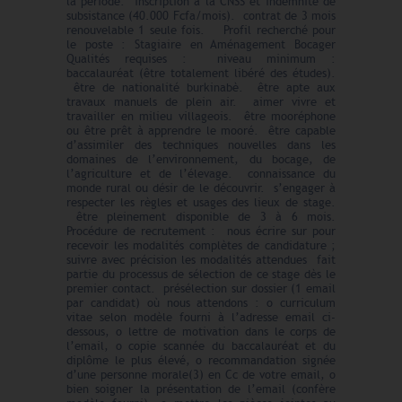
la période. inscription à la CNSS et indemnité de
subsistance (40.000 Fcfa/mois). contrat de 3 mois
renouvelable 1 seule fois. Profil recherché pour
le poste : Stagiaire en Aménagement Bocager
Qualités requises : niveau minimum :
baccalauréat (être totalement libéré des études).
être de nationalité burkinabè. être apte aux
travaux manuels de plein air. aimer vivre et
travailler en milieu villageois. être mooréphone
ou être prêt à apprendre le mooré. être capable
d’assimiler des techniques nouvelles dans les
domaines de l’environnement, du bocage, de
l’agriculture et de l’élevage. connaissance du
monde rural ou désir de le découvrir. s’engager à
respecter les règles et usages des lieux de stage.
être pleinement disponible de 3 à 6 mois.
Procédure de recrutement : nous écrire sur pour
recevoir les modalités complètes de candidature ;
suivre avec précision les modalités attendues fait
partie du processus de sélection de ce stage dès le
premier contact. présélection sur dossier (1 email
par candidat) où nous attendons : o curriculum
vitae selon modèle fourni à l’adresse email ci-
dessous, o lettre de motivation dans le corps de
l’email, o copie scannée du baccalauréat et du
diplôme le plus élevé, o recommandation signée
d’une personne morale(3) en Cc de votre email, o
bien soigner la présentation de l’email (confère