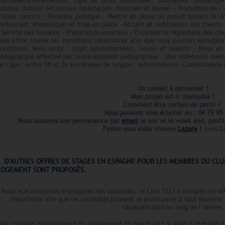
Publiques/Evénementiel. Type de poste disponible : Animateur Touristique
dultes. Animer les soirées (spectacles, musicien et danse) - Promotion de l’
’hôtel (micro) - Relation publique - Mettre en place un projet suivant la 
estaurant. Préparation et mise en place - Accueil et installation des clients
 Service des boissons - Préparation cocktails - Encaisser le règlement des cl
ous offrir toutes les conditions nécessaires afin que vous puissiez entrepr
onditions. Vous serez : Logé (gratuitement), nourri et blanchi - Prise en 
pédagogique effectué par notre assistant pédagogique - Une indemnité mens
e l'âge : entre 18 et 26 ans Niveau de langue : intermédiaire. Connaissance 
Un conseil à demander ?
Mon projet est-il réalisable ?
Comment être certain de partir ?
Nous pouvons vous éclairer au : 04 79 85
Nous assurons une permanence par
email
le soir et le week end,
profi
Faites-vous aider comme
Lazare
!
(avis G
D'AUTRES OFFRES DE STAGES EN ESPAGNE POUR LES MEMBRES DU CLU
LOGEMENT
SONT PROPOSÉS.
Suite aux demandes croissantes des candidats, le Club TELI a compilé les off
importante afin que les candidats puissent se positionner à tout moment
candidats tout au long de l’année.
Pour postuler gratuitement ou simplement en savoir plus si vous n’êtes pas