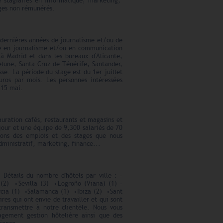
 stagiaires en informatique, marketing,
ages non rémunérés.
 dernières années de journalisme et/ou de
cle en journalisme et/ou en communication
 à Madrid et dans les bureaux d'Alicante,
lune, Santa Cruz de Ténérife, Santander,
se. La période du stage est du 1er juillet
uros par mois. Les personnes intéressées
u 15 mai.
uration cafés, restaurants et magasins et
our et une équipe de 9,300 salariés de 70
ons des emplois et des stages que nous
dministratif, marketing, finance...
Détails du nombre d'hôtels par ville : -
(2) ◦Sevilla (3) ◦Logroño (Viana) (1) -
cia (1) ◦Salamanca (1) ◦Ibiza (2) ◦Sant
res qui ont envie de travailler et qui sont
 transmettre à notre clientèle. Nous vous
gement gestion hôtelière ainsi que des