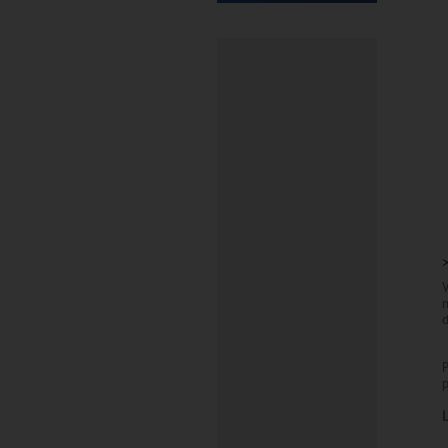
V
n
d
p