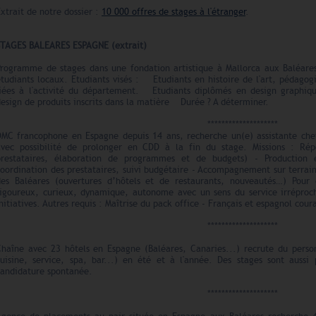
xtrait de notre dossier :
10 000 offres de stages à l'étranger
.
STAGES BALEARES ESPAGNE (extrait)
Programme de stages dans une fondation artistique à Mallorca aux Baléare
tudiants locaux. Etudiants visés : Etudiants en histoire de l'art, pédagog
liées à l'activité du département. Etudiants diplômés en design graphiqu
esign de produits inscrits dans la matière Durée ? A déterminer.
********************
DMC francophone en Espagne depuis 14 ans, recherche un(e) assistante che
avec possibilité de prolonger en CDD à la fin du stage. Missions : Rép
prestataires, élaboration de programmes et de budgets) - Production 
oordination des prestataires, suivi budgétaire - Accompagnement sur terrain 
des Baléares (ouvertures d’hôtels et de restaurants, nouveautés…) Pour
rigoureux, curieux, dynamique, autonome avec un sens du service irréproc
nitiatives. Autres requis : Maîtrise du pack office - Français et espagnol cou
********************
Chaîne avec 23 hôtels en Espagne (Baléares, Canaries...) recrute du perso
cuisine, service, spa, bar...) en été et à l'année. Des stages sont aussi
candidature spontanée.
********************