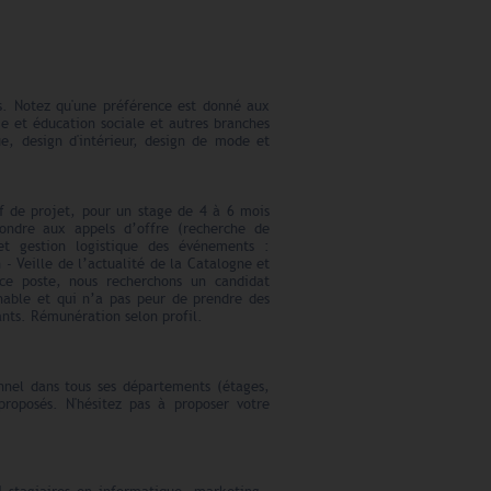
s. Notez qu'une préférence est donné aux
ie et éducation sociale et autres branches
e, design d'intérieur, design de mode et
f de projet, pour un stage de 4 à 6 mois
ondre aux appels d’offre (recherche de
et gestion logistique des événements :
- Veille de l’actualité de la Catalogne et
 ce poste, nous recherchons un candidat
hable et qui n’a pas peur de prendre des
rants. Rémunération selon profil.
nnel dans tous ses départements (étages,
 proposés. N'hésitez pas à proposer votre