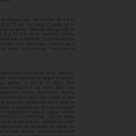
rience.
s en Espagne pour des périodes de 3 à 12
e 18 et 30 ans. Le niveau d’anglais et/ou
Postes proposés : Business Management et
 de 6 à 12 mois et en réception, ventes,
ations avec la clientèle, la maintenance et
andidats sont recherchés, n’hésitez pas à
tion seront les bienvenues. Postes basés à
 (Barcelona, Costa Brava, Ibiza, Mallorca,
risme, communication ou langue étrangère.
ison estivale au sein de nos hôtels. Nous
leure prestation à nos clients dont : une
uipements fournis), dynamisme, motivé,
e communication dans votre langue et dans
de présences obligatoires avec 2 jours de
iste. Préparation des arrivées des clients
 et enregistrement dans le logiciel hôtelier
ormations à sa hiérarchie - Signaler toutes
 et de la conciergerie - Maîtrise de l’outil
mmédiatement les demandes de clients, en
k et du lobby. Secteur : Animation/Relations