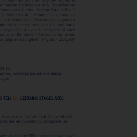
. Animer les activités journée Jeunes et
animation à l’intérieur et à l’extérieur de
demande des clients. Secteur Service Bar &
 - Service en salle - Prendre les commandes
ients et débarrasser. Nous nous engageons à
endre cette expérience dans les meilleures
charge dès l'arrivée à l'aéroport et suivi
uelle de 300 euros ! Préférence au niveau
de langues étrangères : Anglais - Espagnol
 24 63
tez-en, ne restez pas dans le doute.
oogle)
B TELI
ICI
. CERTAINS STAGES AVEC
res a pourvoir bénéficiant d’une validité
 avec des employeurs qui acceptent les
 membre du Club TELI, prenez contact avec