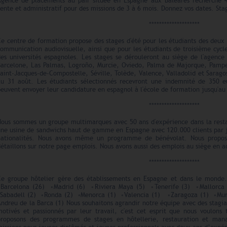
Agence de placements au pair située en Espagne aux Baléares recherche 4
ente et administratif pour des missions de 3 à 6 mois. Donnez vos dates. St
********************
Ce centre de formation propose des stages d'été pour les étudiants des deux
communication audiovisuelle, ainsi que pour les étudiants de troisième cy
des universités espagnoles. Les stages se dérouleront au siège de l'agence
Barcelone, Las Palmas, Logroño, Murcie, Oviedo, Palma de Majorque, Pampe
aint-Jacques-de-Compostelle, Séville, Tolède, Valence, Valladolid et Saragos
au 31 août. Les étudiants sélectionnés recevront une indemnité de 350 e
euvent envoyer leur candidature en espagnol à l'école de formation jusqu'a
********************
Nous sommes un groupe multimarques avec 50 ans d'expérience dans la resta
une usine de sandwichs haut de gamme en Espagne avec 120.000 clients par j
nationalités. Nous avons même un programme de bénévolat. Nous propos
étaillons sur notre page emplois. Nous avons aussi des emplois au siège en a
********************
Ce groupe hôtelier gère des établissements en Espagne et dans le monde. 
◦Barcelona (26) ◦Madrid (6) ◦Riviera Maya (5) ◦Tenerife (3) ◦Mallorca 
◦Sabadell (2) ◦Ronda (2) ◦Menorca (1) ◦Valencia (1) ◦Zaragoza (1) ◦Mur
ndreu de la Barca (1) Nous souhaitons agrandir notre équipe avec des stagiai
motivés et passionnés par leur travail, c'est cet esprit que nous voulons
proposons des programmes de stages en hôtellerie, restauration et mana