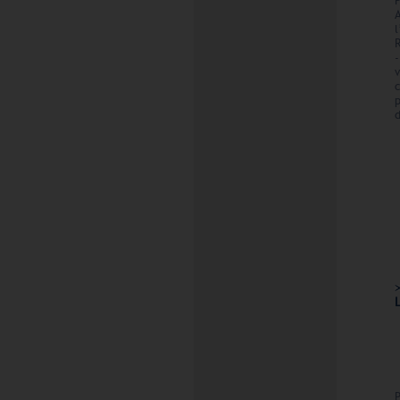
A
l
R
-
v
c
d