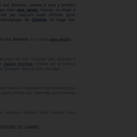
e aux Baléares
, pensez à vous y prendre
ance
mais
vous verrez
, trouver un stage à
'est pas toujours aussi difficile qu'on
e témoignage de
Caroline
en stage aux
été aux Baléares
, voir notre
page dédiée
.
te page ne vous concerne pas, accédez à
re
espace membre
, cliquez sur le bouton
 "Espagne" dans la liste des pays.
née
) mettre à disposition des étudiants qui
s autres offres sont réservées aux membres
es annonces valables toute l'année. Vous
PÉRIODE DE L'ANNÉE