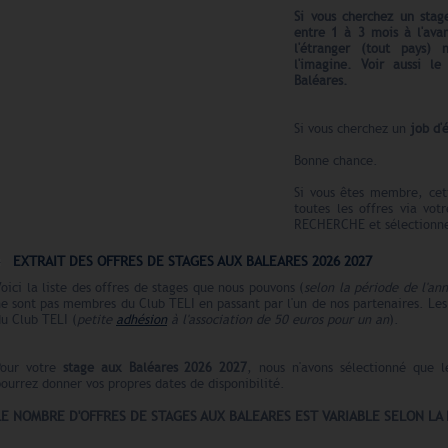
Si vous cherchez un stag
entre 1 à 3 mois à l'av
l'étranger (tout pays) n
l'imagine.
Voir aussi l
Baléares.
Si vous cherchez un
job d'
Bonne chance.
Si vous êtes membre, cet
toutes les offres via vot
RECHERCHE et sélectionnez
EXTRAIT DES OFFRES DE STAGES AUX BALEARES 2026 2027
oici la liste des offres de stages que nous pouvons (
selon la période de l'an
e sont pas membres du Club TELI en passant par l'un de nos partenaires. Le
u Club TELI (
petite
adhésion
à l'association de 50 euros pour un an
).
Pour votre
stage aux Baléares
2026 2027
, nous n'avons sélectionné que l
ourrez donner vos propres dates de disponibilité.
LE N
O
MBRE
D'OFFRES
DE STAGES AUX BALEARES EST VARIABLE SELON LA 