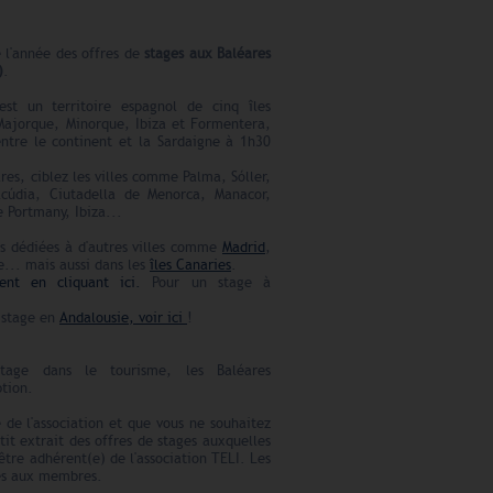
e l'année des offres de
stages aux Baléares
)
.
est un territoire espagnol de cinq îles
Majorque, Minorque, Ibiza et Formentera,
ntre le continent et la Sardaigne à 1h30
res, ciblez les villes comme Palma, Sóller,
lcúdia, Ciutadella de Menorca, Manacor,
 Portmany, Ibiza...
s dédiées à d'autres villes comme
Madrid
,
e... mais aussi dans les
îles Canaries
.
ent en cliquant ici.
Pour un stage à
n stage en
Andalousie, voir ici
!
tage dans le tourisme, les Baléares
tion.
 de l'association et que vous ne souhaitez
etit extrait des offres de stages auxquelles
être adhérent(e) de l'association TELI. Les
ées aux membres.