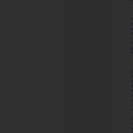
r
p
M
C
c
i
-
l
a