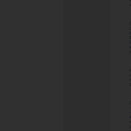
v
S
p
d
A