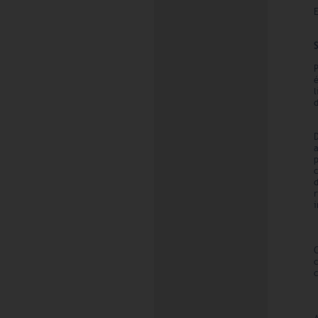
E
é
d
c
i