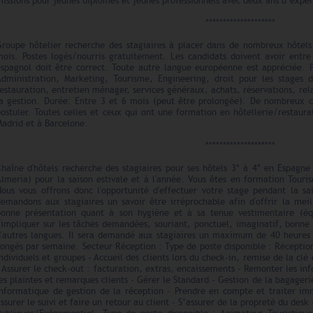
missions pour jeunes diplômés et jeunes professionnels avec deux ans d’expé
********************
Groupe hôtelier recherche des stagiaires à placer dans de nombreux hôtel
mois. Postes logés/nourris gratuitement. Les candidats doivent avoir entr
espagnol doit être correct. Toute autre langue européenne est appréciée. 
Administration, Marketing, Tourisme, Engineering, droit pour les stages
estauration, entretien ménager, services généraux, achats, réservations, rel
la gestion. Durée: Entre 3 et 6 mois (peut être prolongée). De nombreux c
ostuler. Toutes celles et ceux qui ont une formation en hôtellerie/restaura
adrid et à Barcelone.
********************
haîne d'hôtels recherche des stagiaires pour ses hôtels 3* à 4* en Espagne
Almeria) pour la saison estivale et à l'année. Vous êtes en formation Tou
Nous vous offrons donc l'opportunité d'effectuer votre stage pendant la sa
demandons aux stagiaires un savoir être irréprochable afin d'offrir la meil
bonne présentation quant à son hygiène et à sa tenue vestimentaire (éq
s'impliquer sur les tâches demandées, souriant, ponctuel, imaginatif, bonn
d'autres langues. Il sera demandé aux stagiaires un maximum de 40 heures 
ongés par semaine. Secteur Réception : Type de poste disponible : Réceptionn
ndividuels et groupes - Accueil des clients lors du check-in, remise de la clé
 Assurer le check-out : facturation, extras, encaissements - Remonter les inf
es plaintes et remarques clients - Gérer le Standard - Gestion de la bagagerie
informatique de gestion de la réception - Prendre en compte et traiter i
ssurer le suivi et faire un retour au client - S’assurer de la propreté du des