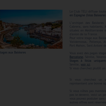
Le Club TELI diffuse tout
en Espagne (Islas Baleares
L’archipel des Baléares 
Cabrera, sans habitants, 
situées en Méditerranée e
d'avion de la France.
Pour votre stage aux Baléa
Valldemossa, Pollença, A
Port Mahon, Sant Antoni de
Stages aux Baléares
Vous avez des pages stage
Barcelone
, Séville, Valenc
Stages à Ibiza uniquem
Seville,
voir ici
.
Si vous cherchez plutôt u
Si vous cherchez un s
représentent une bonne op
Si vous n'êtes pas membre
pas le devenir, voici un p
vous pouvez postuler sans 
autres offres sont réserv